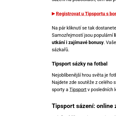
Registrovat u Tipsportu s 
Na pár kliknutí se tak dostanet
Samozřejmostí jsou populární
utkání i zajímavé bonusy
. Vaš
sázkařů.
Tipsport sázky na fotbal
Nejoblíbenější hrou světa je fot
Najdete zde soutěže z celého sv
sporty a
Tipsport
v posledních le
Tipsport sázení: online 