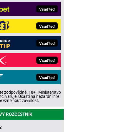
Vsaď teď
Vsaď teď
Vsaď teď
Vsaď teď
Vsaď teď
te zodpovědně. 18+ | Ministerstvo
ncí varuje: Účastí na hazardní hře
 vzniknout závislost.
VÝ ROZCESTNÍK
: