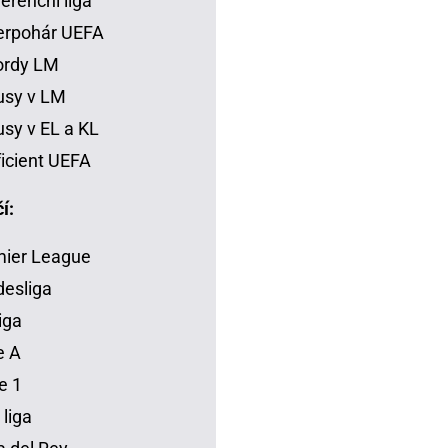
erenční liga
erpohár UEFA
ordy LM
usy v LM
sy v EL a KL
icient UEFA
í:
mier League
esliga
iga
e A
e 1
 liga