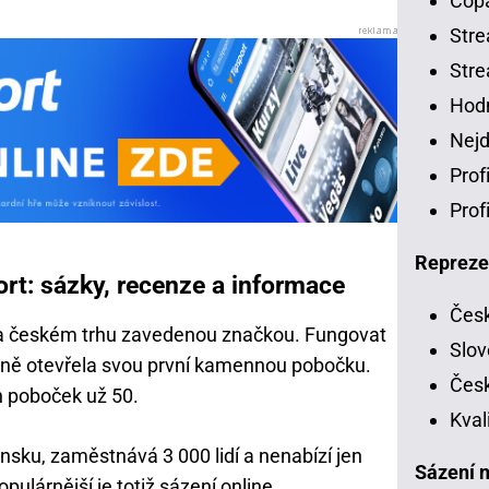
Copa
Stre
Stre
Hodn
Nejd
Prof
Prof
Repreze
rt: sázky, recenze a informace
Česk
na českém trhu zavedenou značkou. Fungovat
Slov
ouně otevřela svou první kamennou pobočku.
Česk
h poboček už 50.
Kval
nsku, zaměstnává 3 000 lidí a nenabízí jen
Sázení n
ulárnější je totiž sázení online.