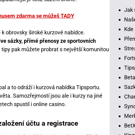
Jak 
bonusem zdarma se můžeš TADY
Naše
Kde 
e k obrovsky široké kurzové nabídce.
Přen
live sázky, přímé přenosy ze sportovních
Str
e tipy pak můžete probrat s největší komunitou
Fort
Tips
Beta
Sazk
bal a to odráží i kurzová nabídka Tipsportu.
ěta. Samozřejmostí jsou ale i kurzy na jiné
Cha
tech spustil i online casino.
Syno
Merk
založení účtu a registrace
BetX