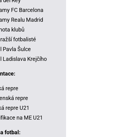
 del Rey
amy FC Barcelona
amy Realu Madrid
ota klubů
ražší fotbalisté
il Pavla Šulce
il Ladislava Krejčího
ntace:
á repre
enská repre
á repre U21
ifikace na ME U21
a fotbal: