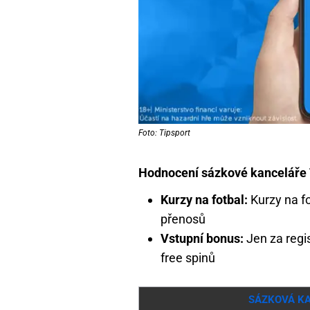
Foto: Tipsport
Hodnocení sázkové kanceláře 
Kurzy na fotbal:
Kurzy na fo
přenosů
Vstupní bonus:
Jen za regi
free spinů
SÁZKOVÁ KA