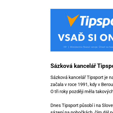
Sázková kancelář Tipspo
Sázková kancelář Tipsport je 
začala v roce 1991, kdy v Ber
O tři roky později měla takovýc
Dnes Tipsport působí i na Slove
sázení na pobočkách, čím dál pop