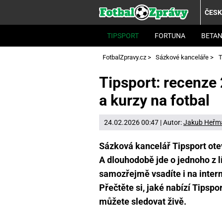
ČES
TIPSPORT
FORTUNA
BETA
FotbalZpravy.cz
>
Sázkové kanceláře
>
T
Tipsport: recenze 
a kurzy na fotbal
24.02.2026 00:47 | Autor:
Jakub Heřm
Sázková kancelář Tipsport ote
A dlouhodobě jde o jednoho z l
samozřejmě vsadíte i na internet
Přečtěte si, jaké nabízí Tipspo
můžete sledovat živě.