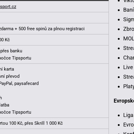
Vikt
sport.cz
Baní
Sig
Zbro
zdarma + 500 free spinů za plnou registraci
MOL
00 Kč
Str
e přes banku
Chan
bočce Tipsportu
Live
ní karta
vní převod
Stre
, PayPal, paysafecard
Plat
h
Evropsk
latba
bočce Tipsportu
Liga
rtou 100 Kč, přes Skrill 1 000 Kč
Evro