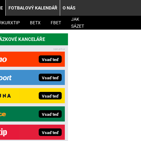
ŘE
FOTBALOVÝ KALENDÁŘ
O NÁS
JAK
RKURXTIP
BETX
FBET
SÁZET
SÁZKOVÉ KANCELÁŘE
Vsaď teď
Vsaď teď
Vsaď teď
Vsaď teď
Vsaď teď