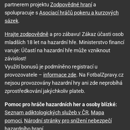
partnerem projektu
Zodpovědné hraní
a
spolupracuje s
Asociací hráčů pokeru a kurzových
sázek
.
Hrajte zodpovědně
a pro zábavu! Zákaz účasti osob
mladších 18 let na hazardní hře. Ministerstvo financí
varuje: Účastí na hazardní hře může vzniknout
závislost!
Využití bonusů je podmíněno registrací u
provozovatele –
informace zde
. Na FotbalZpravy.cz
nejsou provozovány hazardní hry ani zde neprobíhá
zprostředkování jakýchkoliv plateb.
Pomoc pro hráče hazardních her a osoby blízké:
Seznam adiktologických služeb v ČR
,
Mapa
pomoci
,
Národní stránky pro snížení nebezpečí
hazardního hraní
.