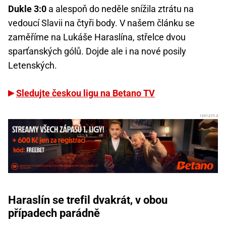
Dukle 3:0
a alespoň do neděle snížila ztrátu na
vedoucí Slavii na čtyři body. V našem článku se
zaměříme na Lukáše Haraslína, střelce dvou
sparťanských gólů. Dojde ale i na nové posily
Letenských.
Sledujte českou ligu na Betano TV
Haraslín se trefil dvakrát, v obou
případech parádně