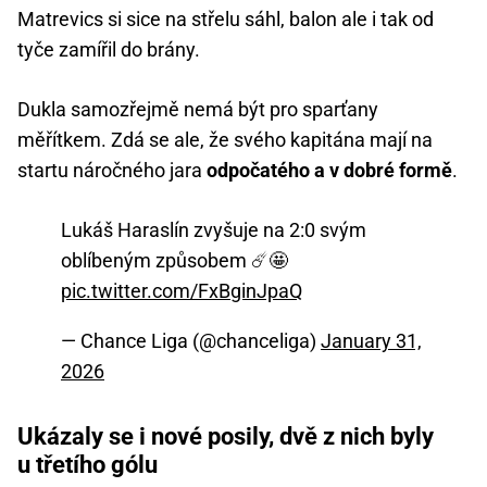
Matrevics si sice na střelu sáhl, balon ale i tak od
tyče zamířil do brány.
Dukla samozřejmě nemá být pro sparťany
měřítkem. Zdá se ale, že svého kapitána mají na
startu náročného jara
odpočatého a v dobré formě
.
Lukáš Haraslín zvyšuje na 2:0 svým
oblíbeným způsobem ☄️🤩
pic.twitter.com/FxBginJpaQ
— Chance Liga (@chanceliga)
January 31,
2026
Ukázaly se i nové posily, dvě z nich byly
u třetího gólu