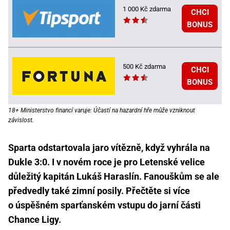
1 000 Kč zdarma
CHCI
BONUS
500 Kč zdarma
CHCI
BONUS
18+ Ministerstvo financí varuje: Účastí na hazardní hře může vzniknout
závislost.
Sparta odstartovala jaro vítězně, když vyhrála na
Dukle 3:0. I v novém roce je pro Letenské velice
důležitý kapitán Lukáš Haraslín. Fanouškům se ale
předvedly také zimní posily. Přečtěte si více
o úspěšném sparťanském vstupu do jarní části
Chance Ligy.