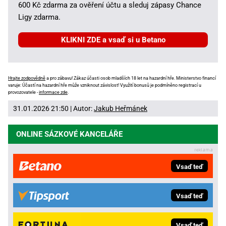
600 Kč zdarma za ověření účtu a sleduj zápasy Chance
Ligy zdarma.
KLIKNI ZDE a vsaď si u Betano
Hrajte zodpovědně
a pro zábavu! Zákaz účasti osob mladších 18 let na hazardní hře. Ministerstvo financí
varuje: Účastí na hazardní hře může vzniknout závislost! Využití bonusů je podmíněno registrací u
provozovatele -
informace zde
.
31.01.2026 21:50 | Autor:
Jakub Heřmánek
ONLINE SÁZKOVÉ KANCELÁŘE
Vsaď teď
Vsaď teď
Vsaď teď