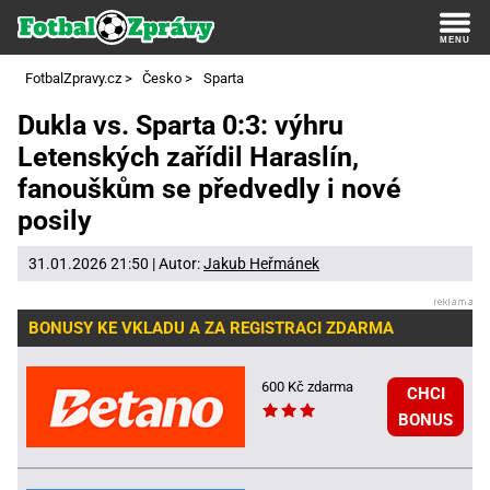
FotbalZpravy.cz
>
Česko
>
Sparta
Dukla vs. Sparta 0:3: výhru
Letenských zařídil Haraslín,
fanouškům se předvedly i nové
posily
31.01.2026 21:50 | Autor:
Jakub Heřmánek
BONUSY KE VKLADU A ZA REGISTRACI ZDARMA
600 Kč zdarma
CHCI
BONUS