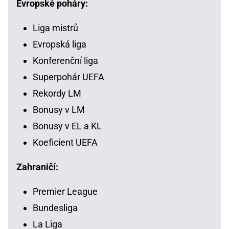
Evropské poháry:
Liga mistrů
Evropská liga
Konferenční liga
Superpohár UEFA
Rekordy LM
Bonusy v LM
Bonusy v EL a KL
Koeficient UEFA
Zahraničí:
Premier League
Bundesliga
La Liga