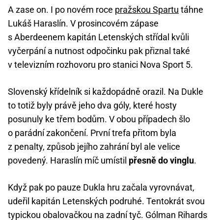
A zase on. I po novém roce
pražskou Spartu
táhne
Lukáš Haraslín. V prosincovém zápase
s Aberdeenem kapitán Letenských střídal kvůli
vyčerpání a nutnost odpočinku pak přiznal také
v televizním rozhovoru pro stanici Nova Sport 5.
Slovenský křídelník si každopádně orazil. Na Dukle
to totiž byly právě jeho dva góly, které hosty
posunuly ke třem bodům. V obou případech šlo
o parádní zakončení. První trefa přitom byla
z penalty, způsob jejího zahrání byl ale velice
povedený. Haraslín míč umístil
přesně do vinglu
.
Když pak po pauze Dukla hru začala vyrovnávat,
udeřil kapitán Letenských podruhé. Tentokrát svou
typickou obalovačkou na zadní tyč. Gólman Rihards