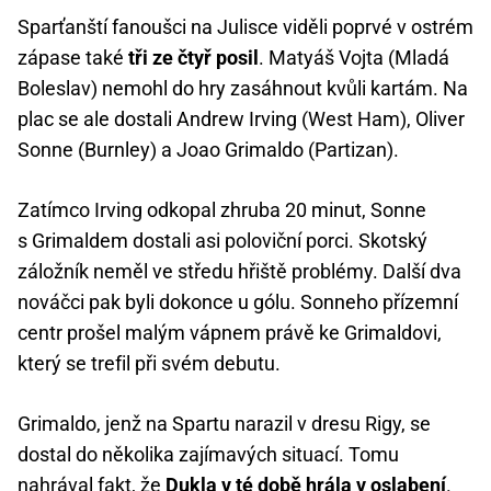
Sparťanští fanoušci na Julisce viděli poprvé v ostrém
zápase také
tři ze čtyř posil
. Matyáš Vojta (Mladá
Boleslav) nemohl do hry zasáhnout kvůli kartám. Na
plac se ale dostali Andrew Irving (West Ham), Oliver
Sonne (Burnley) a Joao Grimaldo (Partizan).
Zatímco Irving odkopal zhruba 20 minut, Sonne
s Grimaldem dostali asi poloviční porci. Skotský
záložník neměl ve středu hřiště problémy. Další dva
nováčci pak byli dokonce u gólu. Sonneho přízemní
centr prošel malým vápnem právě ke Grimaldovi,
který se trefil při svém debutu.
Grimaldo, jenž na Spartu narazil v dresu Rigy, se
dostal do několika zajímavých situací. Tomu
nahrával fakt, že
Dukla v té době hrála v oslabení
.