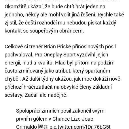
Okamžitě ukázal, že bude chtít hrát jeden na
jednoho, někdy ale mohl volit jiná řešení. Rychle také
zjistil, že čeští rozhodčí mu nebudou pískat každý
kontakt se soupeřovým obráncem.
Celkově si trenér
Brian Priske
přínos nových posil
pochvaloval. Pro Oneplay Sport vyzdvihl jejich
energii, hlad a kvalitu. Hlad byl přitom na podzim
často zmiňovaný jako atribut, který sparťanům
chyběl. Až další týdny ukážou, jak moc dokáží nově
příchozí hráči zatlačit na obvyklé členy základní
sestavy. Začali ale nadějně.
Spolupráci zimních posil zakončil svým
prvním gólem v Chance Lize Joao
Grimaldo 🆕👏
pic.twitter.com/fDjf76bG5t