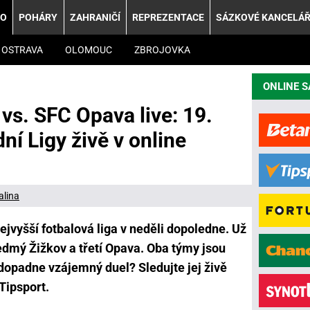
KO
POHÁRY
ZAHRANIČÍ
REPREZENTACE
SÁZKOVÉ KANCELÁ
OSTRAVA
OLOMOUC
ZBROJOVKA
ONLINE 
 vs. SFC Opava live: 19.
í Ligy živě v online
alina
jvyšší fotbalová liga v neděli dopoledne. Už
edmý Žižkov a třetí Opava. Oba týmy jsou
 dopadne vzájemný duel? Sledujte jej živě
Tipsport.