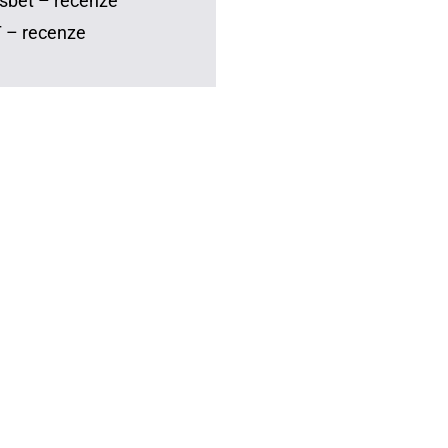
sbet – recenze
 – recenze