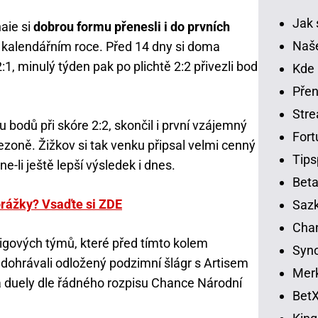
Jak 
aie si
dobrou formu přenesli i do prvních
Naše
 kalendářním roce. Před 14 dny si doma
1, minulý týden pak po plichtě 2:2 přivezli bod
Kde 
Přen
Str
bodů při skóre 2:2, skončil i první vzájemný
Fort
zoně. Žižkov si tak venku připsal velmi cenný
Tips
e-li ještě lepší výsledek i dnes.
Beta
orážky? Vsaďte si ZDE
Sazk
Cha
igových týmů, které před tímto kolem
Syno
 dohrávali odložený podzimní šlágr s Artisem
Merk
va duely dle řádného rozpisu Chance Národní
BetX