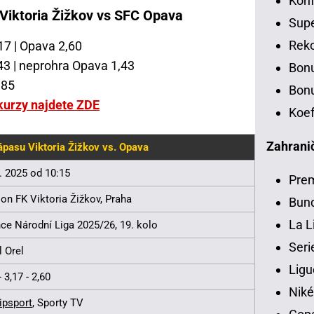
Konf
 Viktoria Žižkov vs SFC Opava
Sup
Rek
,17 | Opava 2,60
,43 | neprohra Opava 1,43
Bon
,85
Bonu
kurzy najdete ZDE
Koef
Zahranič
ápasu Viktoria Žižkov vs. Opava
3. 2025 od 10:15
Pre
ion FK Viktoria Žižkov, Praha
Bund
La L
ce Národní Liga 2025/26, 19. kolo
Seri
l Orel
Ligu
- 3,17 - 2,60
Niké
ipsport
, Sporty TV