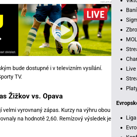
Vikt
Baní
Sig
Zbro
MOL
Str
Chan
kým bude dostupné i v televizním vysílání.
Live
Sporty TV.
Stre
Plat
as Žižkov vs. Opava
Evropsk
í velmi vyrovnaný zápas. Kurzy na výhru obou
Liga
ovnaly na hodnotě 2,60. Remízový výsledek je
Evro