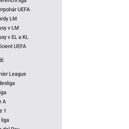
erenční liga
erpohár UEFA
ordy LM
usy v LM
sy v EL a KL
icient UEFA
í:
mier League
esliga
iga
e A
e 1
 liga