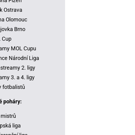
oria Plzeň
k Ostrava
ma Olomouc
jovka Brno
 Cup
eamy MOL Cupu
ce Národní Liga
 streamy 2. ligy
amy 3. a 4. ligy
y fotbalistů
é poháry:
 mistrů
pská liga