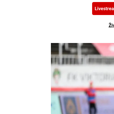
Livestre
Ži