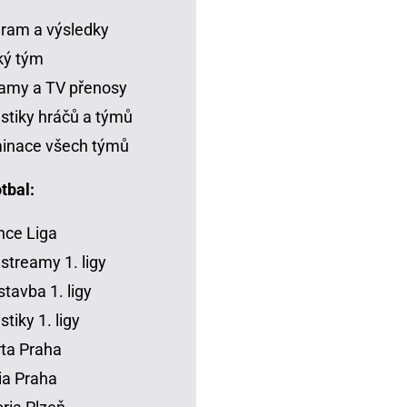
ram a výsledky
ký tým
amy a TV přenosy
istiky hráčů a týmů
inace všech týmů
tbal:
ce Liga
 streamy 1. ligy
tavba 1. ligy
stiky 1. ligy
ta Praha
ia Praha