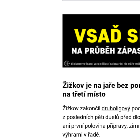
Žižkov je na jaře bez po
na třetí místo
Žižkov zakončil
druholigový
podz
z posledních pěti duelů před d
ani první polovina přípravy, zi
výhrami v řadě.