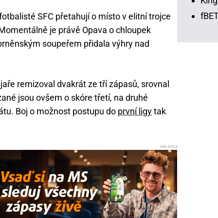
King
fBET
otbalisté SFC přetahují o místo v elitní trojce
. Momentálně je právě Opava o chloupek
s brněnským soupeřem přidala výhry nad
jaře remizoval dvakrát ze tří zápasů, srovnal
ané jsou ovšem o skóre třetí, na druhé
rátu. Boj o možnost postupu do
první ligy
tak