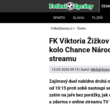
ČES
SPARTA
SLAVIA
PLZEŇ
FotbalZpravy.cz
>
Česko
FK Viktoria Žižkov
kolo Chance Národn
streamu
15.03.2026 09:15 | Autor:
Michal Konv
Zajímavý duel nabídne druhá ne
od 10:15 proti sobě nastoupí s
zatím na jaře bez porážky, jak
a zdarma v online streamu TV 