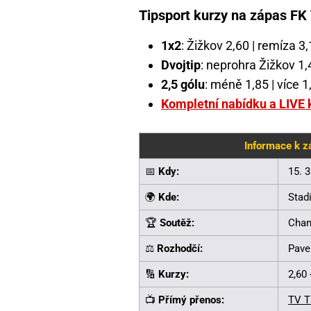
Tipsport kurzy na zápas FK
1x2
: Žižkov 2,60 | remíza 3
Dvojtip
: neprohra Žižkov 1
2,5 gólu
: méně 1,85 | více 1
Kompletní nabídku a LIVE 
Informace k z
📅
Kdy:
15. 
🌍
Kde:
Stad
🏆
Soutěž:
Chan
⚖️
Rozhodčí:
Pave
🔢
Kurzy:
2,60 
📺
Přímý přenos:
TV T