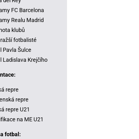
 del Rey
amy FC Barcelona
amy Realu Madrid
ota klubů
ražší fotbalisté
il Pavla Šulce
il Ladislava Krejčího
ntace:
á repre
enská repre
á repre U21
ifikace na ME U21
a fotbal: