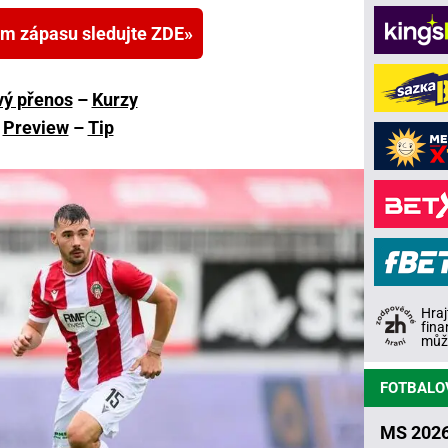
am zápasu sledujte ZDE
vý přenos
–
Kurzy
Preview
–
Tip
Hraj
fina
může
FOTBALO
MS 2026