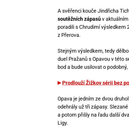
A svěřenci kouče Jindřicha Tich
soutěžních zápasů
v aktuálním
poradili s Chrudimí výsledkem 2:
z Přerova.
Stejným výsledkem, tedy dělbou 
duel Pražanů s Opavou v této se
bod a bude usilovat o podobný, n
Prodlouží Žižkov sérii bez p
Opava je jedním ze dvou druhol
odehrály už tři zápasy. Slezané
a potom přišly na řadu další d
Ligy.