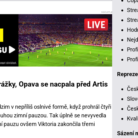
Copa
Stre
Stre
Hodn
Nejd
Prof
Prof
Repreze
rážky, Opava se nacpala před Artis
Česk
Slov
im v nepříliš oslnivé formě, když prohrál čtyři
Česk
louhou zimní pauzou. Tak úplně se nevyvedla
Kval
mní pauzu ovšem Viktoria zakončila třemi
Sázení n