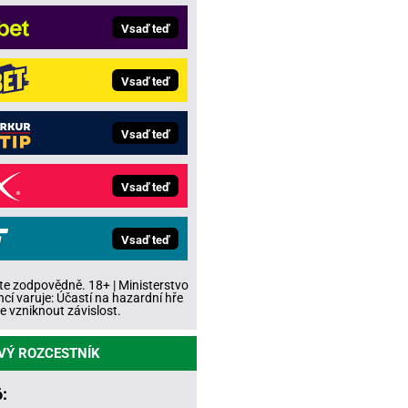
Vsaď teď
Vsaď teď
Vsaď teď
Vsaď teď
Vsaď teď
te zodpovědně. 18+ | Ministerstvo
ncí varuje: Účastí na hazardní hře
 vzniknout závislost.
VÝ ROZCESTNÍK
: