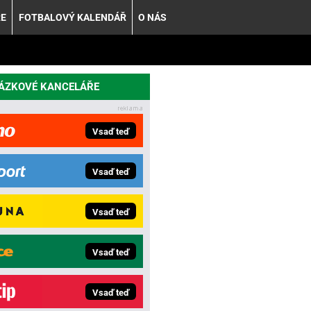
ŘE
FOTBALOVÝ KALENDÁŘ
O NÁS
SÁZKOVÉ KANCELÁŘE
Vsaď teď
Vsaď teď
Vsaď teď
Vsaď teď
Vsaď teď