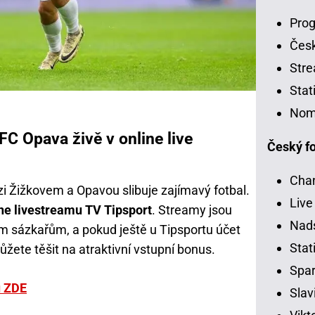
Prog
Čes
Stre
Stat
Nom
FC Opava živě v online live
Český fo
Chan
zi Žižkovem a Opavou slibuje zajímavý fotbal.
Live
ine livestreamu TV Tipsport
. Streamy jsou
Nads
 sázkařům, a pokud ještě u Tipsportu účet
Stati
ůžete těšit na atraktivní vstupní bonus.
Spar
u ZDE
Slav