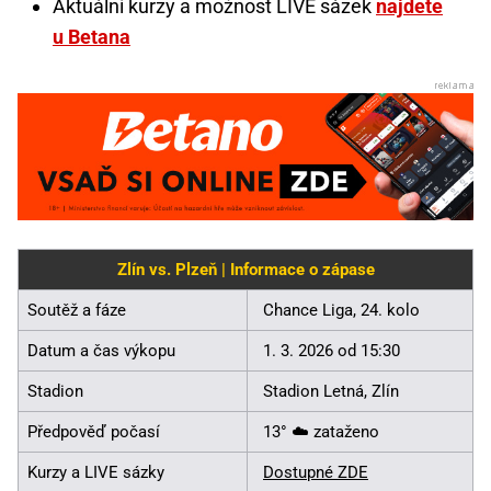
Aktuální kurzy a možnost LIVE sázek
najdete
u Betana
Zlín vs. Plzeň | Informace o zápase
Soutěž a fáze
Chance Liga, 24. kolo
Datum a čas výkopu
1. 3. 2026 od 15:30
Stadion
Stadion Letná, Zlín
Předpověď počasí
13° ☁️ zataženo
Kurzy a LIVE sázky
Dostupné ZDE