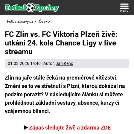
FotbalZpravy.cz
>
Česko
FC Zlín vs. FC Viktoria Plzeň živě:
utkání 24. kola Chance Ligy v live
streamu
01.03.2026 14:40 | Autor:
Jan Keňo
Zlín na jaře stále čeká na premiérové vítězství.
Změní se to ve střetnutí s Plzní, kterou dokázal na
podzim porazit? V následujícím článku si můžete
prohlédnout základní sestavy, absence, kurzy či
vzájemnou bilanci.
▶️
Zápas sledujte živě a zdarma ZDE