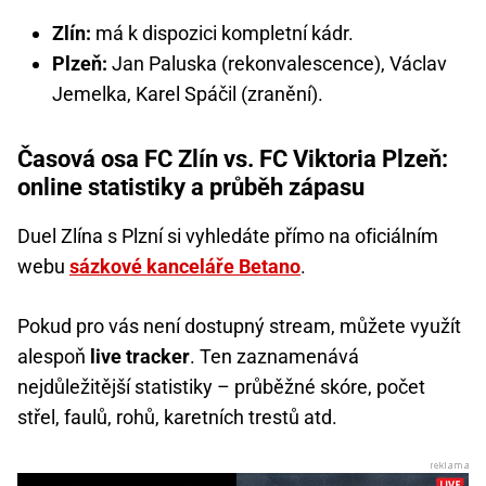
Zlín:
má k dispozici kompletní kádr.
Plzeň:
Jan Paluska (rekonvalescence), Václav
Jemelka, Karel Spáčil (zranění).
Časová osa FC Zlín vs. FC Viktoria Plzeň:
online statistiky a průběh zápasu
Duel Zlína s Plzní si vyhledáte přímo na oficiálním
webu
sázkové kanceláře Betano
.
Pokud pro vás není dostupný stream, můžete využít
alespoň
live tracker
. Ten zaznamenává
nejdůležitější statistiky – průběžné skóre, počet
střel, faulů, rohů, karetních trestů atd.