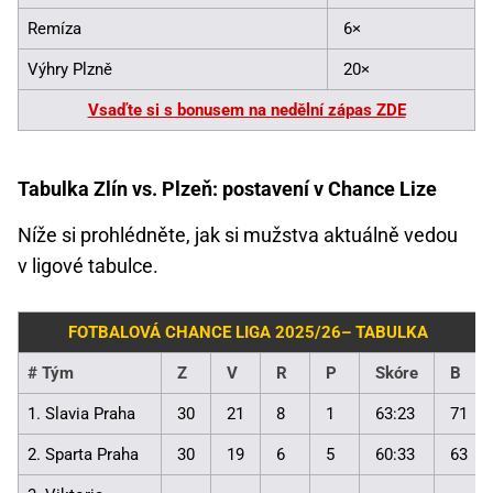
Remíza
6×
Výhry Plzně
20×
Vsaďte si s bonusem na nedělní zápas ZDE
Tabulka Zlín vs. Plzeň: postavení v Chance Lize
Níže si prohlédněte, jak si mužstva aktuálně vedou
v ligové tabulce.
FOTBALOVÁ CHANCE LIGA 2025/26– TABULKA
#
Tým
Z
V
R
P
Skóre
B
1. Slavia Praha
30
21
8
1
63:23
71
2. Sparta Praha
30
19
6
5
60:33
63