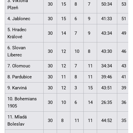
3. Viktoria
30
15
8
7
50:34
53
Plzeň
4. Jablonec
30
15
6
9
41:33
51
5. Hradec
30
14
7
9
43:34
49
Králové
6. Slovan
30
12
10
8
43:30
46
Liberec
7. Olomouc
30
12
7
11
34:34
43
8. Pardubice
30
11
8
11
39:46
41
9. Karviná
30
12
3
15
43:51
39
10. Bohemians
30
10
6
14
26:35
36
1905
11. Mladá
30
8
11
11
44:52
35
Boleslav