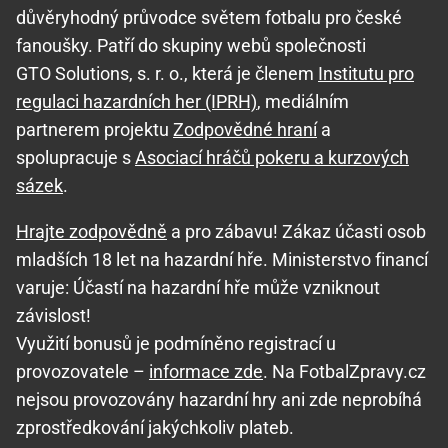
důvěryhodný průvodce světem fotbalu pro české
fanoušky. Patří do skupiny webů společnosti
GTO Solutions, s. r. o., která je členem
Institutu pro
regulaci hazardních her (IPRH)
, mediálním
partnerem projektu
Zodpovědné hraní
a
spolupracuje s
Asociací hráčů pokeru a kurzových
sázek
.
Hrajte zodpovědně
a pro zábavu! Zákaz účasti osob
mladších 18 let na hazardní hře. Ministerstvo financí
varuje: Účastí na hazardní hře může vzniknout
závislost!
Využití bonusů je podmíněno registrací u
provozovatele –
informace zde
. Na FotbalZpravy.cz
nejsou provozovány hazardní hry ani zde neprobíhá
zprostředkování jakýchkoliv plateb.