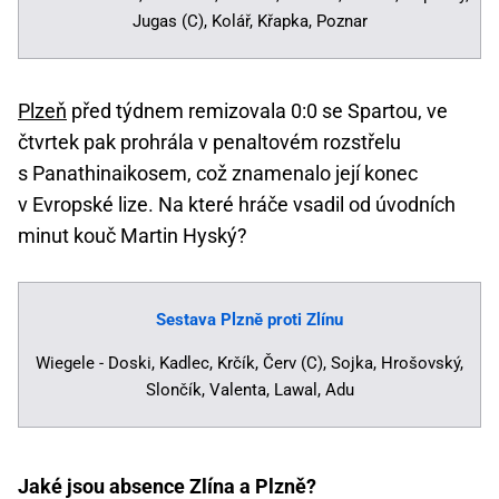
Jugas (C), Kolář, Křapka, Poznar
Plzeň
před týdnem remizovala 0:0 se Spartou, ve
čtvrtek pak prohrála v penaltovém rozstřelu
s Panathinaikosem, což znamenalo její konec
v Evropské lize. Na které hráče vsadil od úvodních
minut kouč Martin Hyský?
Sestava Plzně proti Zlínu
Wiegele - Doski, Kadlec, Krčík, Červ (C), Sojka, Hrošovský,
Slončík, Valenta, Lawal, Adu
Jaké jsou absence Zlína a Plzně?