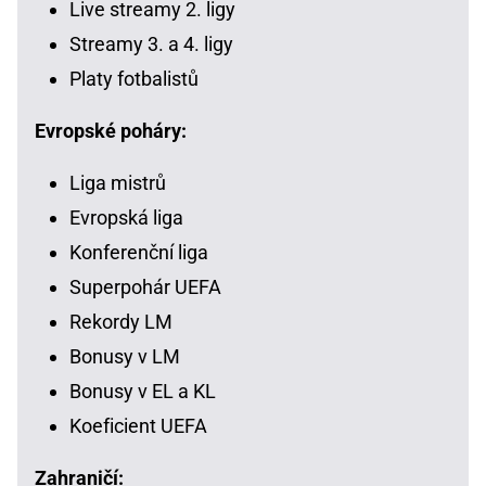
Live streamy 2. ligy
Streamy 3. a 4. ligy
Platy fotbalistů
Evropské poháry:
Liga mistrů
Evropská liga
Konferenční liga
Superpohár UEFA
Rekordy LM
Bonusy v LM
Bonusy v EL a KL
Koeficient UEFA
Zahraničí: