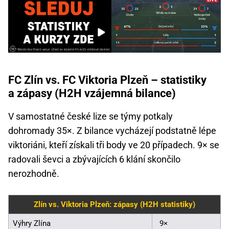
FC Zlín vs. FC Viktoria Plzeň – statistiky
a zápasy (H2H vzájemná bilance)
V samostatné české lize se týmy potkaly
dohromady 35×. Z bilance vycházejí podstatně lépe
viktoriáni, kteří získali tři body ve 20 případech. 9× se
radovali ševci a zbývajících 6 klání skončilo
nerozhodně.
Zlín vs. Viktoria Plzeň: zápasy (H2H statistiky)
Výhry Zlína
9×