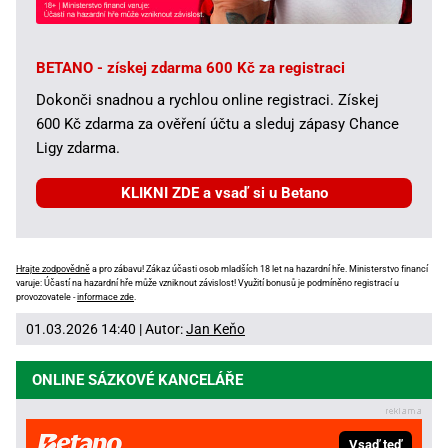
BETANO - získej zdarma 600 Kč za registraci
Dokonči snadnou a rychlou online registraci. Získej
600 Kč zdarma za ověření účtu a sleduj zápasy Chance
Ligy zdarma.
KLIKNI ZDE a vsaď si u Betano
Hrajte zodpovědně
a pro zábavu! Zákaz účasti osob mladších 18 let na hazardní hře. Ministerstvo financí
varuje: Účastí na hazardní hře může vzniknout závislost! Využití bonusů je podmíněno registrací u
provozovatele -
informace zde
.
01.03.2026 14:40 | Autor:
Jan Keňo
ONLINE SÁZKOVÉ KANCELÁŘE
Vsaď teď