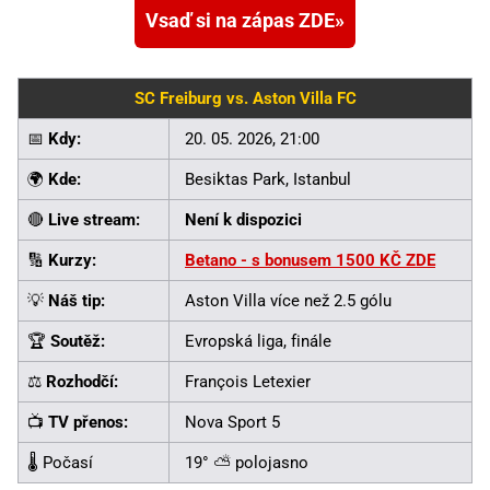
Vsaď si na zápas ZDE
SC Freiburg vs. Aston Villa FC
📅
Kdy:
20. 05. 2026, 21:00
🌍
Kde:
Besiktas Park, Istanbul
🔴
Live stream:
Není k dispozici
🔢
Kurzy:
Betano - s bonusem 1500 KČ ZDE
💡
Náš tip:
Aston Villa více než 2.5 gólu
🏆
Soutěž:
Evropská liga, finále
⚖️
Rozhodčí:
François Letexier
📺
TV přenos:
Nova Sport 5
🌡️ Počasí
19° ⛅ polojasno