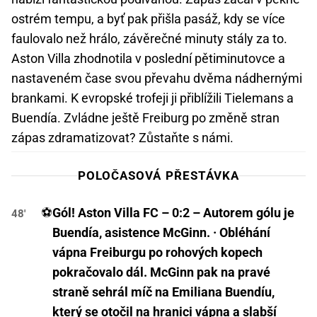
ostrém tempu, a byť pak přišla pasáž, kdy se více
faulovalo než hrálo, závěrečné minuty stály za to.
Aston Villa zhodnotila v poslední pětiminutovce a
nastaveném čase svou převahu dvěma nádhernými
brankami. K evropské trofeji ji přiblížili Tielemans a
Buendía. Zvládne ještě Freiburg po změně stran
zápas zdramatizovat? Zůstaňte s námi.
POLOČASOVÁ PŘESTÁVKA
⚽
Gól! Aston Villa FC – 0:2 – Autorem gólu je
48'
Buendía, asistence McGinn. · Obléhání
vápna Freiburgu po rohových kopech
pokračovalo dál. McGinn pak na pravé
straně sehrál míč na Emiliana Buendíu,
který se otočil na hranici vápna a slabší