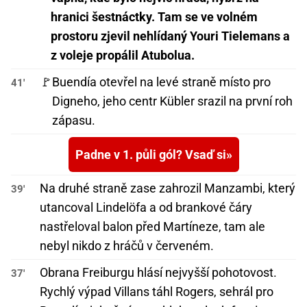
hranici šestnáctky. Tam se ve volném
prostoru zjevil nehlídaný Youri Tielemans a
z voleje propálil Atubolua.
🚩
Buendía otevřel na levé straně místo pro
41'
Digneho, jeho centr Kübler srazil na první roh
zápasu.
Padne v 1. půli gól? Vsaď si
Na druhé straně zase zahrozil Manzambi, který
39'
utancoval Lindelöfa a od brankové čáry
nastřeloval balon před Martíneze, tam ale
nebyl nikdo z hráčů v červeném.
Obrana Freiburgu hlásí nejvyšší pohotovost.
37'
Rychlý výpad Villans táhl Rogers, sehrál pro