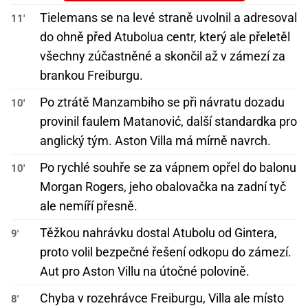
Tielemans se na levé straně uvolnil a adresoval
11'
do ohně před Atubolua centr, který ale přeletěl
všechny zúčastněné a skončil až v zámezí za
brankou Freiburgu.
Po ztrátě Manzambiho se při návratu dozadu
10'
provinil faulem Matanović, další standardka pro
anglický tým. Aston Villa má mírně navrch.
Po rychlé souhře se za vápnem opřel do balonu
10'
Morgan Rogers, jeho obalovačka na zadní tyč
ale nemíří přesně.
Těžkou nahrávku dostal Atubolu od Gintera,
9'
proto volil bezpečné řešení odkopu do zámezí.
Aut pro Aston Villu na útočné polovině.
Chyba v rozehrávce Freiburgu, Villa ale místo
8'