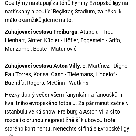
Oba týmy nastupují za tónů hymny Evropské ligy na
natřískaný a bouřící Beşiktaş Stadium, za několik
málo okamžiků jdeme na to.
Zahajovací sestava Freiburgu
: Atubolu - Treu,
Lienhart, Ginter, Kübler - Höfler, Eggestein - Grifo,
Manzambi, Beste - Matanović
Zahajovací sestava Aston Villy
: E. Martínez - Digne,
Pau Torres, Konsa, Cash - Tielemans, Lindelöf -
Buendía, Rogers, McGinn - Watkins
Hezký dobrý večer všem fanynkám a fanouškům
kvalitního evropského fotbalu. Za pár minut začne v
Istanbulu velká show, Freiburg a Aston Villa si to
rozdají o druhou nejprestižnější klubovou trofej
starého kontinentu. Nenechte si finále Evropské ligy