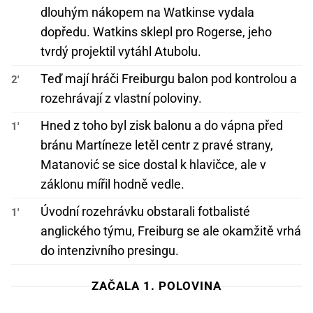
dlouhým nákopem na Watkinse vydala
dopředu. Watkins sklepl pro Rogerse, jeho
tvrdý projektil vytáhl Atubolu.
Teď mají hráči Freiburgu balon pod kontrolou a
2'
rozehrávají z vlastní poloviny.
Hned z toho byl zisk balonu a do vápna před
1'
bránu Martíneze letěl centr z pravé strany,
Matanović se sice dostal k hlavičce, ale v
záklonu mířil hodně vedle.
Úvodní rozehrávku obstarali fotbalisté
1'
anglického týmu, Freiburg se ale okamžitě vrhá
do intenzivního presingu.
ZAČALA 1. POLOVINA