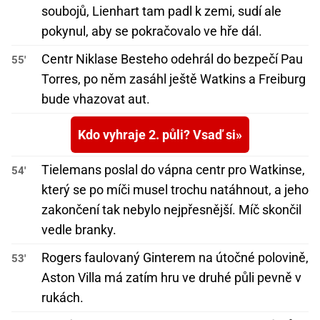
soubojů, Lienhart tam padl k zemi, sudí ale
pokynul, aby se pokračovalo ve hře dál.
Centr Niklase Besteho odehrál do bezpečí Pau
55'
Torres, po něm zasáhl ještě Watkins a Freiburg
bude vhazovat aut.
Kdo vyhraje 2. půli? Vsaď si
Tielemans poslal do vápna centr pro Watkinse,
54'
který se po míči musel trochu natáhnout, a jeho
zakončení tak nebylo nejpřesnější. Míč skončil
vedle branky.
Rogers faulovaný Ginterem na útočné polovině,
53'
Aston Villa má zatím hru ve druhé půli pevně v
rukách.