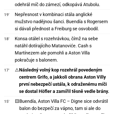
odehrál míč do zámezí, odkopává Atubolu.
Nepřesnost v kombinaci stála anglické
19'
mužstvo nadějnou šanci. Buendía s Rogersem
si dávali přednost a Freiburg se osvobodil.
Konsa otálel s rozehrávkou, čímž na sebe
18'
natáhl dotírajícího Matanoviće. Cash s
Martínezem ale pomohli a Aston Villa
pokračuje s balonem.
⚠️
Následný volný kop rozehrál povedeným
17'
centrem Grifo, a jakkoli obrana Aston Villy
první nebezpečí ustála, k odraženému míči
se dostal Höfler a zamířil těsně vedle brány.
🟨
Buendía, Aston Villa FC – Digne sice odvrátil
15'
balon do bezpečí za vápno, tam si ale do