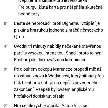
Nepříjemná situace pro levého beka
Freiburgu, žlutá karta pro něj přišla skutečně
hodně brzy.
Beste se neprosadil proti Dignemu, vzápětí je
5'
pískána hra rukou jednoho z hráčů německého
týmu.
Úvodní tři minuty nabídly nečekaně otevřenou
4'
partii s vysokou intenzitou. Snad i proto to nyní
Freiburg uklidní rozvážnou kombinací.
Po dlouhém odkopu Martíneze propadl míč až
3'
do vápna znovu k Watkinsovi, který situaci přes
tlak Lienharta dohrál do nepříliš povedeného
zakončení. Vzápěti byl ovšem anglickému
hroťákovi dopísknut ofsajd.
Hra se ale rychle otočila, Aston Villa se
2'