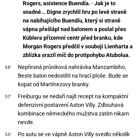
Rogers, asistence Buendía. · Jak je to
snadné... Digne zrychlil hru po levé straně
na nabíhajícího Buendíu, který si straně
vápna přešlápl nad balonem a poslal přes
Küblera přízemní centr před branku, kde
Morgan Rogers předčil v souboji Lienharta a
zblízka srazil míč do protipohybu Atubolua.
Nepřesná průniková nahrávka Manzambiho,
58'
Beste balon nedostihl na hrací ploše. Bude se
kopat od Martínezovy branky.
Freiburgu se nedaří najít recept na kompaktní
57'
defenzivní postavení Aston Villy. Zdlouhavá
kombinace německého mužstva zatím nikam
nevde.
Po autu se ve vápně Aston Villy svedlo několik
55'