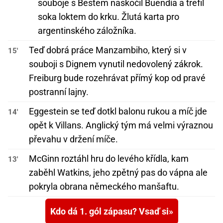
souboje s Bestem naskočil Buendía a trefil
soka loktem do krku. Žlutá karta pro
argentinského záložníka.
Teď dobrá práce Manzambiho, který si v
15'
souboji s Dignem vynutil nedovolený zákrok.
Freiburg bude rozehrávat přímý kop od pravé
postranní lajny.
Eggestein se teď dotkl balonu rukou a míč jde
14'
opět k Villans. Anglický tým má velmi výraznou
převahu v držení míče.
McGinn roztáhl hru do levého křídla, kam
13'
zaběhl Watkins, jeho zpětný pas do vápna ale
pokryla obrana německého manšaftu.
Kdo dá 1. gól zápasu? Vsaď si