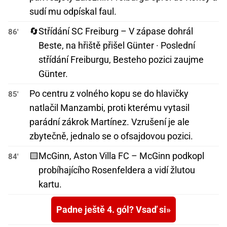
sudí mu odpískal faul.
🔄
Střídání SC Freiburg – V zápase dohrál
86'
Beste, na hřiště přišel Günter · Poslední
střídání Freiburgu, Besteho pozici zaujme
Günter.
Po centru z volného kopu se do hlavičky
85'
natlačil Manzambi, proti kterému vytasil
parádní zákrok Martínez. Vzrušení je ale
zbytečně, jednalo se o ofsajdovou pozici.
🟨
McGinn, Aston Villa FC – McGinn podkopl
84'
probíhajícího Rosenfeldera a vidí žlutou
kartu.
Padne ještě 4. gól? Vsaď si