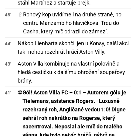
stáhl Martínez a startuje brejk.
🚩
Rohový kop uvidíme i na druhé straně, po
45'
centru Manzambiho hlavičkoval Treu do
Casha, který míč odrazil do zámezí.
Nákop Lienharta skončil jen u Konsy, další akci
44'
tak mohou rozehrát hráči Aston Villy.
Aston Villa kombinuje na vlastní polovině a
43'
hledá cestičku k dalšímu ohrožení soupeřovy
brány.
⚽
Gól! Aston Villa FC – 0:1 – Autorem gólu je
41'
Tielemans, asistence Rogers. · Luxusně
rozehraný roh, Angličané vedou 1:0! Digne
sehrál roh nakrátko na Rogerse, který
nacentroval. Neposlal ale míč do malého
vápna, kde bylo nejvíc hráčů, nýbrž na