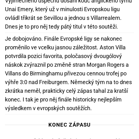
Výjimečného úspěchu dosáhl kouč anglického týmu
Unai Emery, který už v minulosti Evropskou ligu
ovládl třikrát se Sevillou a jednou s Villarrealem.
Dnes je to pro něj tedy pátý titul v této soutěži.
Je dobojováno. Finále Evropské ligy se nakonec
proměnilo ve vcelku jasnou záležitost. Aston Villa
potvrdila pozici favorita, poločasový dvougólový
náskok zvýraznil po změně stran Morgan Rogers a
Villans do Birminghamu přivezou cennou trofej po
výhře 3:0 nad Freiburgem. Německý tým na to dnes
zkrátka neměl, prakticky celý zápas tahal za kratší
konec. I tak je pro něj finále historicky nejlepším
výsledkem v evropských soutěžích.
KONEC ZÁPASU