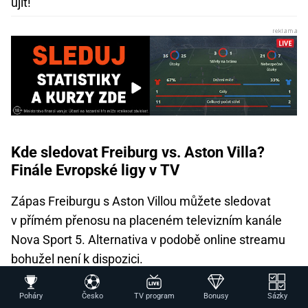
ujít!
Kde sledovat Freiburg vs. Aston Villa?
Finále Evropské ligy v TV
Zápas Freiburgu s Aston Villou můžete sledovat
v přímém přenosu na placeném televizním kanále
Nova Sport 5. Alternativa v podobě online streamu
bohužel není k dispozici.
Na průběh utkání si pak můžete vsadit u Betana.
Poháry
Česko
TV program
Bonusy
Sázky