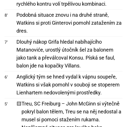
rychlého kontru volí trpělivou kombinaci.
Podobná situace znovu i na druhé straně,
8'
Watkins si proti Ginterovi pomohl zatažením za
dres.
Dlouhý nákop Grifa hledal nabíhajícího
7'
Matanoviće, urostlý útočník šel za balonem
jako tank a převálcoval Konsu. Píská se faul,
balon jde na kopačky Villans.
Anglický tým se hned vydal k vápnu soupeře,
6'
Watkins si však pomohl v souboji se stoperem
Lienhartem nedovolenými prostředky.
🟨
Treu, SC Freiburg – John McGinn si výtečně
5'
pokryl balon tělem, Treu se na něj nedostal a
musel si pomoci stažením rukama.