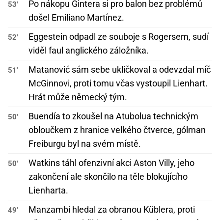
Po nákopu Gintera si pro balon bez problémů
53'
došel Emiliano Martínez.
Eggestein odpadl ze souboje s Rogersem, sudí
52'
viděl faul anglického záložníka.
Matanović sám sebe ukličkoval a odevzdal míč
51'
McGinnovi, proti tomu včas vystoupil Lienhart.
Hrát může německý tým.
Buendía to zkoušel na Atubolua technickým
50'
obloučkem z hranice velkého čtverce, gólman
Freiburgu byl na svém místě.
Watkins táhl ofenzivní akci Aston Villy, jeho
50'
zakončení ale skončilo na těle blokujícího
Lienharta.
Manzambi hledal za obranou Küblera, proti
49'