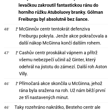
levačkou zakroutil fantastickou ránu do
horního růžku Atuboluovy branky. Gólman
Freiburgu byl absolutně bez šance.
🚩
McGinnův centr tentokrát defenziva
48'
Freiburgu pokryla. Jenže akce pokračovala a
další nákop McGinna končí dalším rohem.
🚩
Cashův centr proskákal vápnem a přítrž
47'
všemu nebezpečí učinil až Ginter, který
odehrál na jistotu do zámezí. Další roh Aston
Villy.
🚩
Přímočará akce skončila u McGinna, jehož
46'
rána byla sražena na roh. Už nám běží první
ze tří nastavených minut.
Taky rozehráno nakrátko, Besteho centr ale
46'