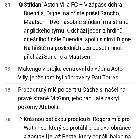
🔄
Střídání Aston Villa FC – V zápase dohrál
81'
Buendía, Digne, na hřiště přišel Sancho,
Maatsen · Dvojnásobné střídání i na straně
anglického týmu. Odchází jeden z hrdinů
dnešního finále Buendía, spolu s ním i Digne.
Na hřiště na posledních cca deset minut
přichází Sancho a Maatsen.
Makengo v brejku centroval do vápna Aston
79'
Villy, jenže tam byl připravený Pau Torres.
Propadnutý míč po centru Cashe si našel na
79'
pravé straně McGinn, jeho ránu ale zakryl
pozorný Atubolu.
🚩
Krásnou patičkou prodloužil Rogers míč pro
78'
Watkinse, který se protáhl přes dva obránce
a zastavil jej až Beste, který odpálil balon na