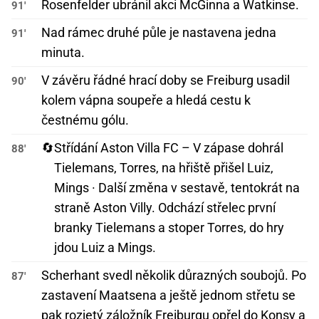
Rosenfelder ubránil akci McGinna a Watkinse.
91'
Nad rámec druhé půle je nastavena jedna
91'
minuta.
V závěru řádné hrací doby se Freiburg usadil
90'
kolem vápna soupeře a hledá cestu k
čestnému gólu.
🔄
Střídání Aston Villa FC – V zápase dohrál
88'
Tielemans, Torres, na hřiště přišel Luiz,
Mings · Další změna v sestavě, tentokrát na
straně Aston Villy. Odchází střelec první
branky Tielemans a stoper Torres, do hry
jdou Luiz a Mings.
Scherhant svedl několik důrazných soubojů. Po
87'
zastavení Maatsena a ještě jednom střetu se
pak rozjetý záložník Freiburgu opřel do Konsy a