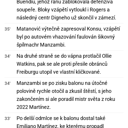
Buendíu, jehož ránu zablokovala defenziva
soupeře. Bloky vzápětí vytloukl i Rogers a
následný centr Digneho už skončil v zámezí.
Matanović výtečně zapresoval Konsu, vzápětí
35'
byl po autovém vhazování faulován šikovný
špílmachr Manzambi.
Na druhé straně se do vápna protlačil Ollie
34'
Watkins, pak se ale proti přesile obránců
Freiburgu utopil ve vlastní kličkované.
Manzambi se po zisku balonu na útočné
34'
polovině rychle otočil a zkusil štěstí, s jeho
zakončením si ale poradil mistr světa z roku
2022 Martínez.
Po delší odmlce se k balonu dostal také
33'
Emiliano Martínez, ke kterému propadl