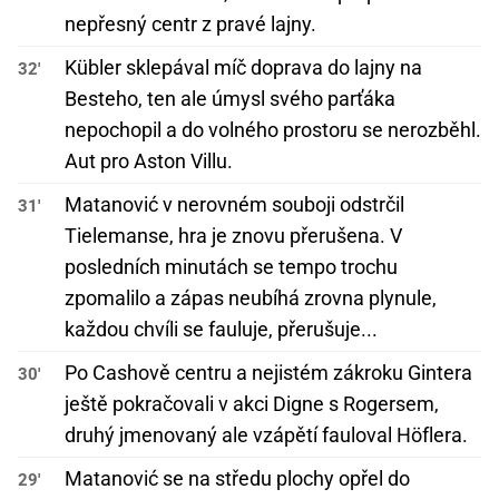
nepřesný centr z pravé lajny.
Kübler sklepával míč doprava do lajny na
32'
Besteho, ten ale úmysl svého parťáka
nepochopil a do volného prostoru se nerozběhl.
Aut pro Aston Villu.
Matanović v nerovném souboji odstrčil
31'
Tielemanse, hra je znovu přerušena. V
posledních minutách se tempo trochu
zpomalilo a zápas neubíhá zrovna plynule,
každou chvíli se fauluje, přerušuje...
Po Cashově centru a nejistém zákroku Gintera
30'
ještě pokračovali v akci Digne s Rogersem,
druhý jmenovaný ale vzápětí fauloval Höflera.
Matanović se na středu plochy opřel do
29'