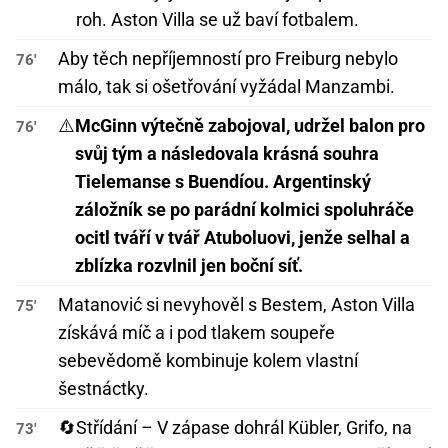
roh. Aston Villa se už baví fotbalem.
Aby těch nepříjemností pro Freiburg nebylo
76'
málo, tak si ošetřování vyžádal Manzambi.
⚠️
McGinn výtečně zabojoval, udržel balon pro
76'
svůj tým a následovala krásná souhra
Tielemanse s Buendíou. Argentinský
záložník se po parádní kolmici spoluhráče
ocitl tváří v tvář Atuboluovi, jenže selhal a
zblízka rozvlnil jen boční síť.
Matanović si nevyhověl s Bestem, Aston Villa
75'
získává míč a i pod tlakem soupeře
sebevědomě kombinuje kolem vlastní
šestnáctky.
🔄
Střídání – V zápase dohrál Kübler, Grifo, na
73'