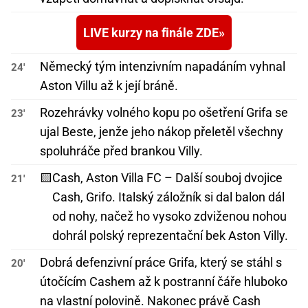
LIVE kurzy na finále ZDE
Německý tým intenzivním napadáním vyhnal
24'
Aston Villu až k její bráně.
Rozehrávky volného kopu po ošetření Grifa se
23'
ujal Beste, jenže jeho nákop přeletěl všechny
spoluhráče před brankou Villy.
🟨
Cash, Aston Villa FC – Další souboj dvojice
21'
Cash, Grifo. Italský záložník si dal balon dál
od nohy, načež ho vysoko zdviženou nohou
dohrál polský reprezentační bek Aston Villy.
Dobrá defenzivní práce Grifa, který se stáhl s
20'
útočícím Cashem až k postranní čáře hluboko
na vlastní polovině. Nakonec právě Cash