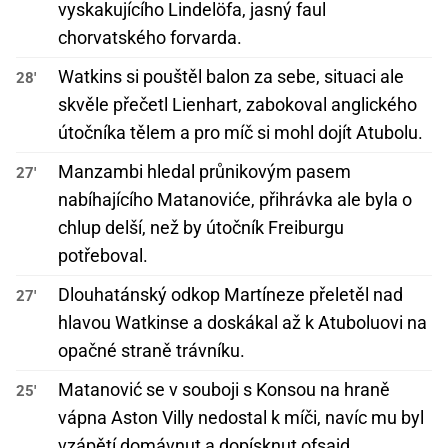
vyskakujícího Lindelöfa, jasný faul
chorvatského forvarda.
Watkins si pouštěl balon za sebe, situaci ale
28'
skvěle přečetl Lienhart, zabokoval anglického
útočníka tělem a pro míč si mohl dojít Atubolu.
Manzambi hledal průnikovým pasem
27'
nabíhajícího Matanoviće, přihrávka ale byla o
chlup delší, než by útočník Freiburgu
potřeboval.
Dlouhatánský odkop Martíneze přeletěl nad
27'
hlavou Watkinse a doskákal až k Atuboluovi na
opačné straně trávníku.
Matanović se v souboji s Konsou na hraně
25'
vápna Aston Villy nedostal k míči, navíc mu byl
vzápětí domávnut a dopísknut ofsajd.