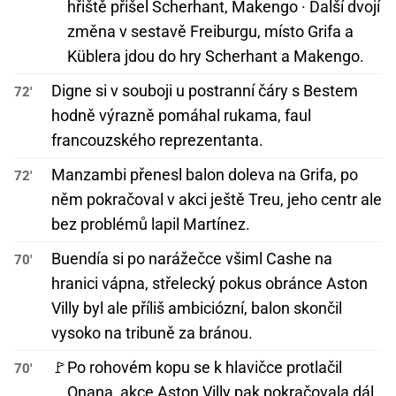
hřiště přišel Scherhant, Makengo · Další dvojí
změna v sestavě Freiburgu, místo Grifa a
Küblera jdou do hry Scherhant a Makengo.
Digne si v souboji u postranní čáry s Bestem
72'
hodně výrazně pomáhal rukama, faul
francouzského reprezentanta.
Manzambi přenesl balon doleva na Grifa, po
72'
něm pokračoval v akci ještě Treu, jeho centr ale
bez problémů lapil Martínez.
Buendía si po narážečce všiml Cashe na
70'
hranici vápna, střelecký pokus obránce Aston
Villy byl ale příliš ambiciózní, balon skončil
vysoko na tribuně za bránou.
🚩
Po rohovém kopu se k hlavičce protlačil
70'
Onana, akce Aston Villy pak pokračovala dál