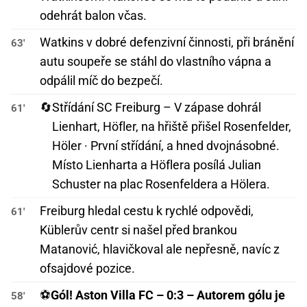
odehrát balon včas.
Watkins v dobré defenzivní činnosti, při bránění
63'
autu soupeře se stáhl do vlastního vápna a
odpálil míč do bezpečí.
🔄
Střídání SC Freiburg – V zápase dohrál
61'
Lienhart, Höfler, na hřiště přišel Rosenfelder,
Höler · První střídání, a hned dvojnásobné.
Místo Lienharta a Höflera posílá Julian
Schuster na plac Rosenfeldera a Hölera.
Freiburg hledal cestu k rychlé odpovědi,
61'
Küblerův centr si našel před brankou
Matanović, hlavičkoval ale nepřesně, navíc z
ofsajdové pozice.
⚽
Gól! Aston Villa FC – 0:3 – Autorem gólu je
58'