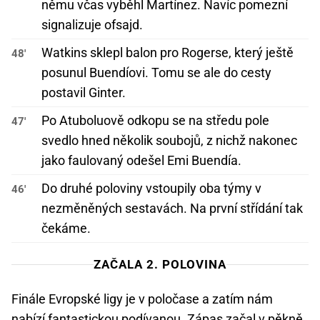
němu včas vyběhl Martínez. Navíc pomezní
signalizuje ofsajd.
Watkins sklepl balon pro Rogerse, který ještě
48'
posunul Buendíovi. Tomu se ale do cesty
postavil Ginter.
Po Atuboluově odkopu se na středu pole
47'
svedlo hned několik soubojů, z nichž nakonec
jako faulovaný odešel Emi Buendía.
Do druhé poloviny vstoupily oba týmy v
46'
nezměněných sestavách. Na první střídání tak
čekáme.
ZAČALA 2. POLOVINA
Finále Evropské ligy je v poločase a zatím nám
nabízí fantastickou podívanou. Zápas začal v pěkně