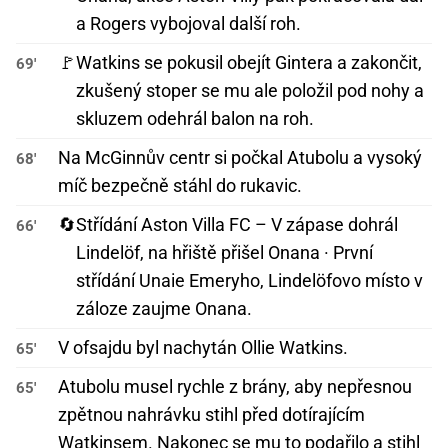
a Rogers vybojoval další roh.
🚩
Watkins se pokusil obejít Gintera a zakončit,
69'
zkušený stoper se mu ale položil pod nohy a
skluzem odehrál balon na roh.
Na McGinnův centr si počkal Atubolu a vysoký
68'
míč bezpečně stáhl do rukavic.
🔄
Střídání Aston Villa FC – V zápase dohrál
66'
Lindelöf, na hřiště přišel Onana · První
střídání Unaie Emeryho, Lindelöfovo místo v
záloze zaujme Onana.
V ofsajdu byl nachytán Ollie Watkins.
65'
Atubolu musel rychle z brány, aby nepřesnou
65'
zpětnou nahrávku stihl před dotírajícím
Watkinsem. Nakonec se mu to podařilo a stihl