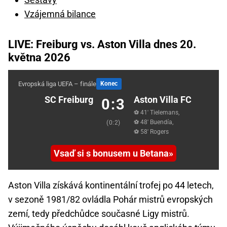
Vzájemná bilance
LIVE: Freiburg vs. Aston Villa dnes 20.
května 2026
Evropská liga UEFA – finále
Konec
SC Freiburg
Aston Villa FC
0:3
⚽ 41' Tielemans,
⚽ 48' Buendía,
(0:2)
⚽ 58' Rogers
Vsaď si s bonusem u Betana
Aston Villa získává kontinentální trofej po 44 letech,
v sezoně 1981/82 ovládla Pohár mistrů evropských
zemí, tedy předchůdce současné Ligy mistrů.