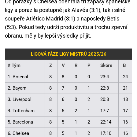
Od porážky s Chelsea odehrála tři zápasy španělské
ligy a porazila postupně jak Alavés (3:1), tak i silné
soupeře Atlético Madrid (3:1) a naposledy Betis
(5:3). Pokud tedy udrží produktivitu a trochu zpevní
obranu, měly by lepší výsledky přijít.
LIGOVÁ FÁZE LIGY MISTRŮ 2025/26
#
Tým
Z
V
R
P
Skóre
B
1. Arsenal
8
8
0
0
23:4
24
2. Bayern
8
7
0
1
22:8
21
3. Liverpool
8
6
0
2
20:8
18
4. Tottenham
8
5
2
1
17:7
17
5. Barcelona
8
5
1
2
22:14
16
6. Chelsea
8
5
1
2
17:10
16