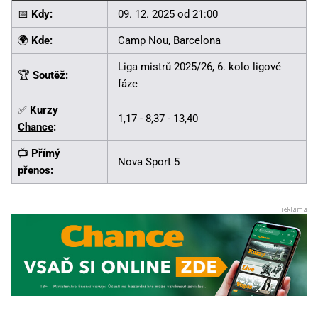
📅
Kdy:
09. 12. 2025 od 21:00
🌍
Kde:
Camp Nou, Barcelona
Liga mistrů 2025/26, 6. kolo ligové
🏆
Soutěž:
fáze
✅
Kurzy
1,17 - 8,37 - 13,40
Chance
:
📺
Přímý
Nova Sport 5
přenos: