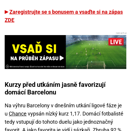
Zaregistrujte se s bonusem a vsaďte si na zápas
ZDE
Kurzy před utkáním jasně favorizují
domácí Barcelonu
Na výhru Barcelony v dnešním utkání ligové fáze je
u
Chance
vypsán nízký kurz 1,17. Domácí fotbalisté
tedy vstupují do tohoto duelu jako jednoznačný
favorit. A jako favorita je vidí i sázkaři. Zhruba 92 %