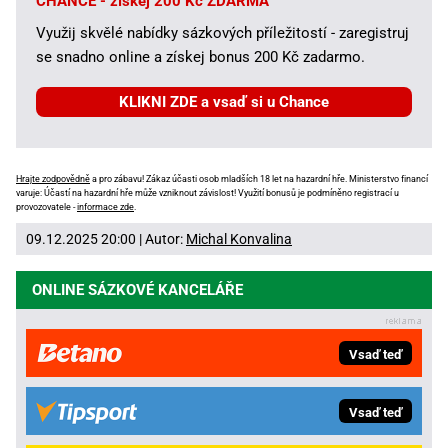
CHANCE - získej 200 Kč ZDARMA
Využij skvělé nabídky sázkových příležitostí - zaregistruj
se snadno online a získej bonus 200 Kč zadarmo.
KLIKNI ZDE a vsaď si u Chance
Hrajte zodpovědně
a pro zábavu! Zákaz účasti osob mladších 18 let na hazardní hře. Ministerstvo financí
varuje: Účastí na hazardní hře může vzniknout závislost! Využití bonusů je podmíněno registrací u
provozovatele -
informace zde
.
09.12.2025 20:00 | Autor:
Michal Konvalina
ONLINE SÁZKOVÉ KANCELÁŘE
Vsaď teď
Vsaď teď