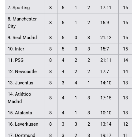
7. Sporting
8
5
1
2
17:11
16
8. Manchester
8
5
1
2
15:9
16
City
9. Real Madrid
8
5
0
3
21:12
15
10. Inter
8
5
0
3
15:7
15
11. PSG
8
4
2
2
21:11
14
12. Newcastle
8
4
2
2
17:7
14
13. Juventus
8
3
4
1
14:10
13
14. Atlético
8
4
1
3
17:15
13
Madrid
15. Atalanta
8
4
1
3
10:10
13
16. Leverkusen
8
3
3
2
13:14
12
17. Dortmund
8
3
2
3
19:17
11