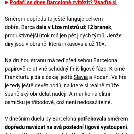
Podaří se dnes Barceloně zvítězit? Vsaďte si
Směrem dopředu to ještě funguje celkem
dobře. Barça
dala v Lize mistrů už 12 branek
,
produktivnější útok má jen pět jiných týmů. Jenže
díry jsou v obraně, která inkasovala už 10×.
Na druhou stranu má teď před sebou Barcelona
papírově relativně schůdný finiš ligové fáze. Kromě
Frankfurtu ji dále čekají ještě
Slavia
a Kodaň. Ve hře
je tedy ještě devět bodů, na které si reálně může
španělský obr dělat naději. A manko na elitní
osmičku je tříbodové, což není nedosažitelné.
V dnešním duelu by Barcelona
potřebovala směrem
dopředu navázat na svá poslední ligová vystoupení
.