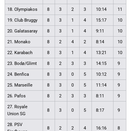
18. Olympiakos
8
3
2
3
10:14
11
19. Club Bruggy
8
3
1
4
15:17
10
20. Galatasaray
8
3
1
4
9:11
10
21. Monako
8
2
4
2
8:14
10
22. Karabach
8
3
1
4
13:21
10
23. Bodø/Glimt
8
2
3
3
14:15
9
24. Benfica
8
3
0
5
10:12
9
25. Marseille
8
3
0
5
11:14
9
26. Pafos
8
2
3
3
8:11
9
27. Royale
8
3
0
5
8:17
9
Union SG
28. PSV
8
2
2
4
16:16
8