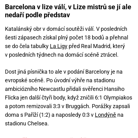
Barcelona v lize válí, v Lize mistrů se jí ale
nedaří podle představ
Katalánský obr v domácí soutěži válí. V posledních
šesti zápasech získal plný počet 18 bodů a přehnal
se do čela tabulky
La Ligy
před Real Madrid, který
v posledních týdnech na domácí scéně ztrácel.
Dost jiná písnička to ale v podání Barcelony je na
evropské scéně. Po úvodní výhře na stadionu
ambiciózního Newcastlu přidali svěřenci Hansiho
Flicka jen další čtyři body, když zničili 6:1 Olympiakos
a potom remizovali 3:3 v Bruggách. Porážky zapsali
doma s Paříží (1:2) a naposledy 0:3 v
Londýně
na
stadionu Chelsea.