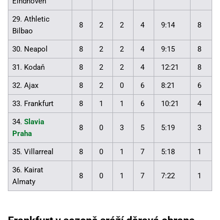
Eindhoven
29. Athletic
8
2
2
4
9:14
8
Bilbao
30. Neapol
8
2
2
4
9:15
8
31. Kodaň
8
2
2
4
12:21
8
32. Ajax
8
2
0
6
8:21
6
33. Frankfurt
8
1
1
6
10:21
4
34.
Slavia
8
0
3
5
5:19
3
Praha
35. Villarreal
8
0
1
7
5:18
1
36. Kairat
8
0
1
7
7:22
1
Almaty