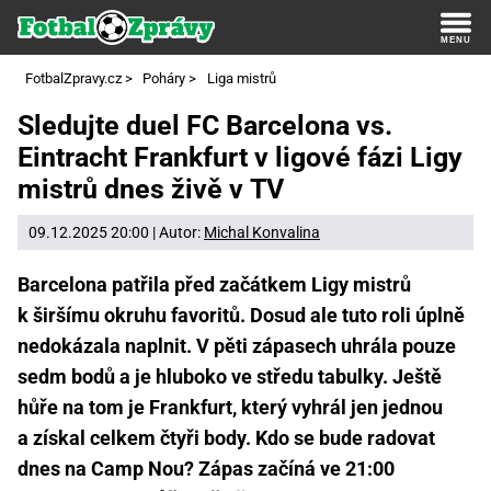
FotbalZpravy.cz
>
Poháry
>
Liga mistrů
Sledujte duel FC Barcelona vs.
Eintracht Frankfurt v ligové fázi Ligy
mistrů dnes živě v TV
09.12.2025 20:00 | Autor:
Michal Konvalina
Barcelona patřila před začátkem Ligy mistrů
k širšímu okruhu favoritů. Dosud ale tuto roli úplně
nedokázala naplnit. V pěti zápasech uhrála pouze
sedm bodů a je hluboko ve středu tabulky. Ještě
hůře na tom je Frankfurt, který vyhrál jen jednou
a získal celkem čtyři body. Kdo se bude radovat
dnes na Camp Nou? Zápas začíná ve 21:00