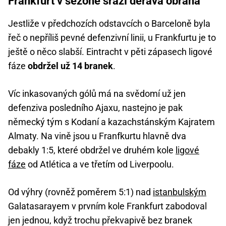
Frankfurt v sezoně sráží děravá obrana
Jestliže v předchozích odstavcích o Barceloně byla
řeč o nepříliš pevné defenzivní linii, u Frankfurtu je to
ještě o něco slabší. Eintracht v pěti zápasech ligové
fáze
obdržel už 14 branek
.
Víc inkasovaných gólů má na svědomí už jen
defenziva posledního Ajaxu, nastejno je pak
německý tým s Kodaní a kazachstánským Kajratem
Almaty. Na vině jsou u Franfkurtu hlavně dva
debakly 1:5, které obdržel ve druhém kole
ligové
fáze
od Atlética a ve třetím od Liverpoolu.
Od výhry (rovněž poměrem 5:1) nad
istanbulským
Galatasarayem v prvním kole Frankfurt zabodoval
jen jednou, když trochu překvapivě bez branek