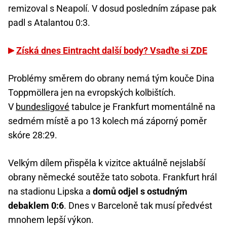
remizoval s Neapolí. V dosud posledním zápase pak
padl s Atalantou 0:3.
Získá dnes Eintracht další body? Vsaďte si ZDE
Problémy směrem do obrany nemá tým kouče Dina
Toppmöllera jen na evropských kolbištích.
V
bundesligové
tabulce je Frankfurt momentálně na
sedmém místě a po 13 kolech má záporný poměr
skóre 28:29.
Velkým dílem přispěla k vizitce aktuálně nejslabší
obrany německé soutěže tato sobota. Frankfurt hrál
na stadionu Lipska a
domů odjel s ostudným
debaklem 0:6
. Dnes v Barceloně tak musí předvést
mnohem lepší výkon.