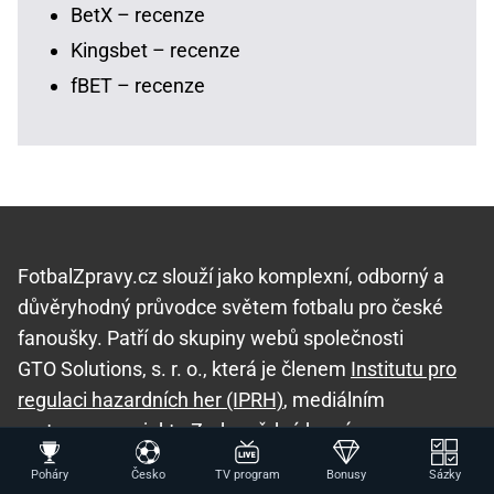
BetX – recenze
Kingsbet – recenze
fBET – recenze
FotbalZpravy.cz slouží jako komplexní, odborný a
důvěryhodný průvodce světem fotbalu pro české
fanoušky. Patří do skupiny webů společnosti
GTO Solutions, s. r. o., která je členem
Institutu pro
regulaci hazardních her (IPRH)
, mediálním
partnerem projektu
Zodpovědné hraní
a
spolupracuje s
Asociací hráčů pokeru a kurzových
Poháry
Česko
TV program
Bonusy
Sázky
sázek
.