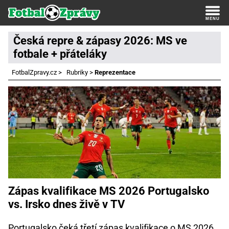
Česká repre & zápasy 2026: MS ve
fotbale + přáteláky
FotbalZpravy.cz
>
Rubriky
>
Reprezentace
Zápas kvalifikace MS 2026 Portugalsko
vs. Irsko dnes živě v TV
Portugalsko čeká třetí zápas kvalifikace o MS 2026.