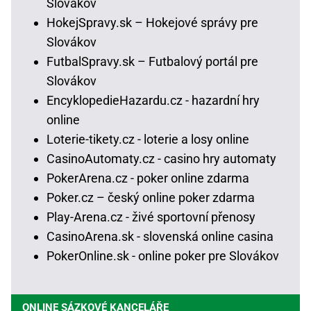
Slovákov
HokejSpravy.sk – Hokejové správy pre
Slovákov
FutbalSpravy.sk – Futbalový portál pre
Slovákov
EncyklopedieHazardu.cz - hazardní hry
online
Loterie-tikety.cz - loterie a losy online
CasinoAutomaty.cz - casino hry automaty
PokerArena.cz - poker online zdarma
Poker.cz – český online poker zdarma
Play-Arena.cz - živé sportovní přenosy
CasinoArena.sk - slovenská online casina
PokerOnline.sk - online poker pre Slovákov
ONLINE SÁZKOVÉ KANCELÁŘE