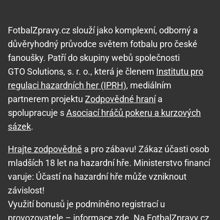
FotbalZpravy.cz slouží jako komplexní, odborný a
důvěryhodný průvodce světem fotbalu pro české
fanoušky. Patří do skupiny webů společnosti
GTO Solutions, s. r. o., která je členem
Institutu pro
regulaci hazardních her (IPRH)
, mediálním
partnerem projektu
Zodpovědné hraní
a
spolupracuje s
Asociací hráčů pokeru a kurzových
sázek
.
Hrajte zodpovědně
a pro zábavu! Zákaz účasti osob
mladších 18 let na hazardní hře. Ministerstvo financí
varuje: Účastí na hazardní hře může vzniknout
závislost!
Využití bonusů je podmíněno registrací u
provozovatele –
informace zde
. Na FotbalZpravy.cz