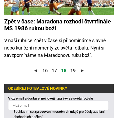
Zpět v čase: Maradona rozhodl čtvrtfinále
MS 1986 rukou boží
V naší rubrice Zpět v čase si připomínáme slavné
nebo kuriózní momenty ze světa fotbalu. Nyní si
zavzpomínáme na Maradonovu ruku boží.
◄
16
17
18
19
►
ODEBÍREJ FOTBALOVÉ NOVINKY
Vlož email a dostávej nejnovější zprávy ze světa fotbalu
Souhlasím se
zpracováním osobních údajů
pro účely zasílání
obchodních sdělení