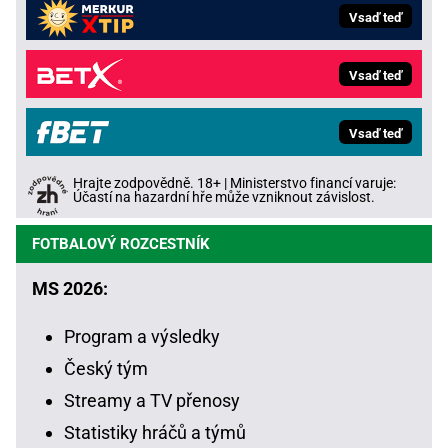
Vsaď teď
Vsaď teď
Vsaď teď
Hrajte zodpovědně. 18+ | Ministerstvo financí varuje:
Účastí na hazardní hře může vzniknout závislost.
FOTBALOVÝ ROZCESTNÍK
MS 2026:
Program a výsledky
Český tým
Streamy a TV přenosy
Statistiky hráčů a týmů