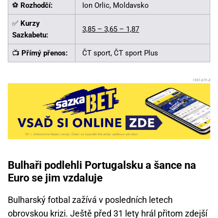
⚽
Rozhodčí:
Ion Orlic, Moldavsko
✅
Kurzy
3,85 – 3,65 – 1,87
Sazkabetu:
📺
Přímý přenos:
ČT sport, ČT sport Plus
Bulhaři podlehli Portugalsku a šance na
Euro se jim vzdaluje
Bulharský fotbal zažívá v posledních letech
obrovskou krizi. Ještě před 31 lety hrál přitom zdejší