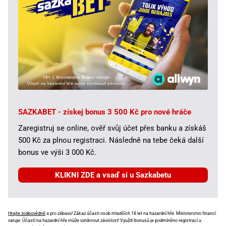
SAZKABET - získej bonus 3 500 Kč pro nové hráče
Zaregistruj se online, ověř svůj účet přes banku a získáš
500 Kč za plnou registraci. Následně na tebe čeká další
bonus ve výši 3 000 Kč.
KLIKNI ZDE a vsaď si u Sazkabetu
Hrajte zodpovědně
a pro zábavu! Zákaz účasti osob mladších 18 let na hazardní hře. Ministerstvo financí
varuje: Účastí na hazardní hře může vzniknout závislost! Využití bonusů je podmíněno registrací u