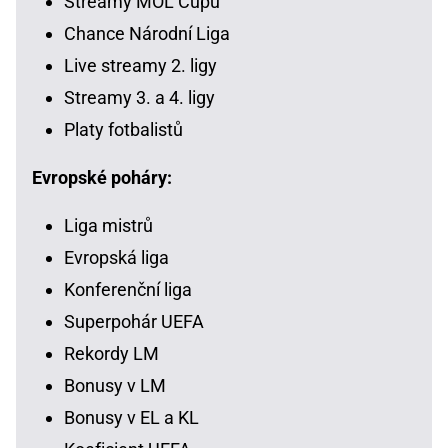
Streamy MOL Cupu
Chance Národní Liga
Live streamy 2. ligy
Streamy 3. a 4. ligy
Platy fotbalistů
Evropské poháry:
Liga mistrů
Evropská liga
Konferenční liga
Superpohár UEFA
Rekordy LM
Bonusy v LM
Bonusy v EL a KL