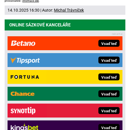
provozovatele -
informace zde
.
14.10.2025 16:30 | Autor:
Michal Trávníček
ONLINE SÁZKOVÉ KANCELÁŘE
Vsaď teď
Vsaď teď
Vsaď teď
Vsaď teď
Vsaď teď
Vsaď teď