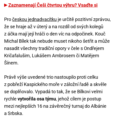
Zaznamenají Češi čtvrtou výhru? Vsaďte si
Pro
českou jednadvacítku
je určitě pozitivní zprávou,
že se hraje až v úterý a na rozdíl od svých kolegů
z áčka mají její hráči o den víc na odpočinek. Kouč
Michal Bílek tak nebude muset nikoho šetřit a může
nasadit všechny tradiční opory v čele s Ondřejem
Kričafalušim, Lukášem Ambrosem či Matějem
Šínem.
Právě výše uvedené trio nastoupilo proti celku
z pobřeží Kaspického moře v záložní řadě a skvěle
se doplňovalo. Vypadá to tak, že se Bílkovi velmi
rychle
vytvořila osa týmu
, jehož cílem je postup
mezi nejlepších 16 na závěrečný turnaj do Albánie
a Srbska.