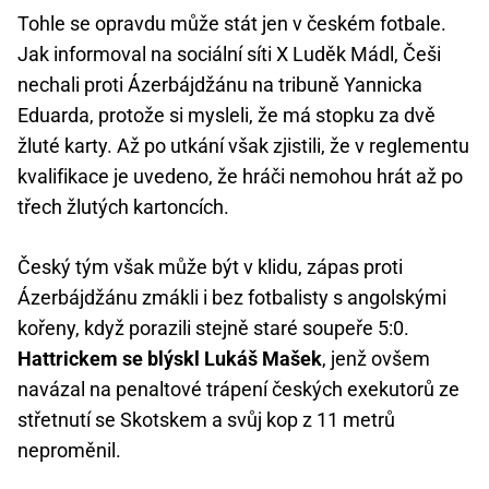
Tohle se opravdu může stát jen v českém fotbale.
Jak informoval na sociální síti X Luděk Mádl, Češi
nechali proti Ázerbájdžánu na tribuně Yannicka
Eduarda, protože si mysleli, že má stopku za dvě
žluté karty. Až po utkání však zjistili, že v reglementu
kvalifikace je uvedeno, že hráči nemohou hrát až po
třech žlutých kartoncích.
Český tým však může být v klidu, zápas proti
Ázerbájdžánu zmákli i bez fotbalisty s angolskými
kořeny, když porazili stejně staré soupeře 5:0.
Hattrickem se blýskl Lukáš Mašek
, jenž ovšem
navázal na penaltové trápení českých exekutorů ze
střetnutí se Skotskem a svůj kop z 11 metrů
neproměnil.