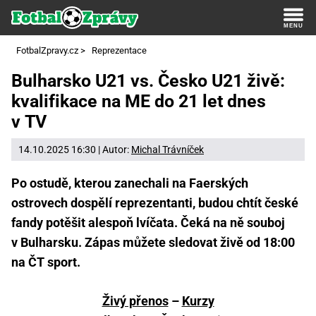
FotbalZpravy.cz
>
Reprezentace
Bulharsko U21 vs. Česko U21 živě:
kvalifikace na ME do 21 let dnes
v TV
14.10.2025 16:30 | Autor:
Michal Trávníček
Po ostudě, kterou zanechali na Faerských
ostrovech dospělí reprezentanti, budou chtít české
fandy potěšit alespoň lvíčata. Čeká na ně souboj
v Bulharsku. Zápas můžete sledovat živě od 18:00
na ČT sport.
Živý přenos
–
Kurzy