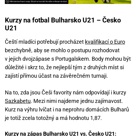
Kurzy na fotbal Bulharsko U21 – Česko
U21
Čeští mladíci potřebují procházet
kvalifikací o Euro
bezchybně, aby se mohlo o postupu rozhodovat
v jejich dvojzápase s Portugalskem. Body mohou být
důležité i skrz to, že nejlepší tým z druhých míst si
zajístí přímou účast na závěrečném turnaji.
Na to, zda jsou Češi favority nám odpovídají i kurzy
Sazkabetu
. Mezi nimi najdeme jednu zajímavost.
Kurz na výhru lvíčat i na neprohru domácích Bulharů
je totiž zcela totožný a má hodnotu 1,87.
Kurzy na zápas Bulharsko U21 vs. Česko U21: