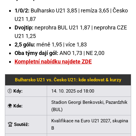
1/0/2:
Bulharsko U21 3,85 | remíza 3,65 | Česko
U21 1,87
Dvojtip:
neprohra BUL U21 1,87 | neprohra CZE
U21 1,25
2,5 gólu:
méně 1,95 | více 1,83
Oba týmy dají gól:
ANO 1,73 | NE 2,00
Kompletní nabídku najdete ZDE
Bulharsko U21 vs. Česko U21: kde sledovat & kurzy
🕕
Kdy:
14. 10. 2025 od 18:00
Stadion Georgi Benkovski, Pazardzhik
🌍
Kde:
(BUL)
Kvalifikace na Euro U21 2027, skupina
🏆
Soutěž:
B