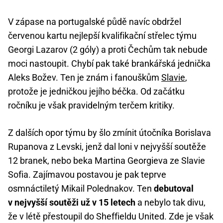
V zápase na portugalské půdě navíc obdržel
červenou kartu nejlepší kvalifikační střelec týmu
Georgi Lazarov (2 góly) a proti Čechům tak nebude
moci nastoupit. Chybí pak také brankářská jednička
Aleks Božev. Ten je znám i fanouškům
Slavie
,
protože je jedničkou jejího béčka. Od začátku
ročníku je však pravidelným terčem kritiky.
Z dalších opor týmu by šlo zmínit útočníka Borislava
Rupanova z Levski, jenž dal loni v nejvyšší soutěže
12 branek, nebo beka Martina Georgieva ze Slavie
Sofia. Zajímavou postavou je pak teprve
osmnáctiletý Mikail Polednakov. Ten
debutoval
v nejvyšší soutěži už v 15 letech
a nebylo tak divu,
že v létě přestoupil do Sheffieldu United. Zde je však