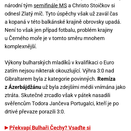
národní tým
semifinále MS
a Christo Stoičkov si
odnesl Zlatý míč. Tyto úspěchy však už zavál čas
a kopaná v této balkánské krajině obrovsky upadá.
Není to však jen případ fotbalu, problém krajiny
u Černého moře je v tomto směru mnohem
komplexnější.
Výkony bulharských mladíků v kvalifikaci o Euro
zatím nejsou nikterak okouzlující. Výhra 3:0 nad
Gibraltarem byla z kategorie povinných.
Remíza
z Ázerbájdžánu
už byla zdejšími médii vnímána jako
ztráta. Skutečné zrcadlo však v pátek nasadili
svěřencům Todora Jančeva Portugalci, kteří je po
drtivé převaze porazili 3:0.
Překvapí Bulhaři Čechy? Vsaďte si