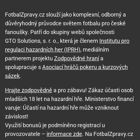
FotbalZpravy.cz slouží jako komplexní, odborný a
důvěryhodný průvodce světem fotbalu pro české
fanoušky. Patří do skupiny webů společnosti
GTO Solutions, s. r. o., která je členem
Institutu pro
regulaci hazardních her (IPRH)
, mediálním
partnerem projektu
Zodpovědné hraní
a
spolupracuje s
Asociací hráčů pokeru a kurzových
sázek
.
Hrajte zodpovědně
a pro zábavu! Zákaz účasti osob
mladších 18 let na hazardní hře. Ministerstvo financí
varuje: Účastí na hazardní hře může vzniknout
závislost!
Využití bonusů je podmíněno registrací u
provozovatele –
informace zde
. Na FotbalZpravy.cz