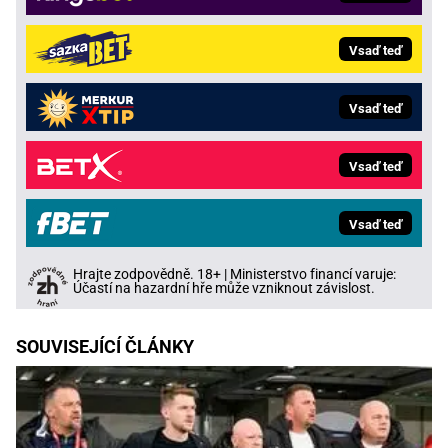
Vsaď teď
Vsaď teď
Vsaď teď
Vsaď teď
Hrajte zodpovědně. 18+ | Ministerstvo financí varuje:
Účastí na hazardní hře může vzniknout závislost.
SOUVISEJÍCÍ ČLÁNKY