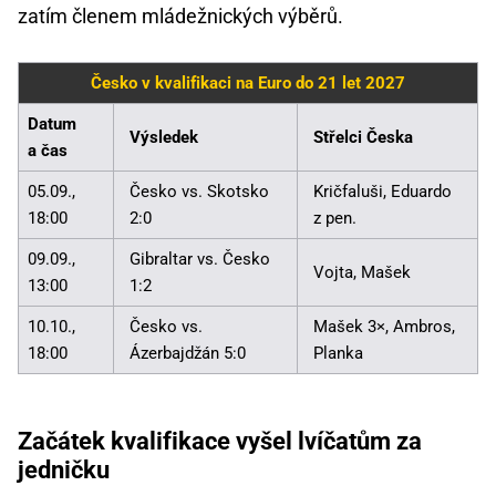
zatím členem mládežnických výběrů.
Česko v kvalifikaci na Euro do 21 let 2027
Datum
Výsledek
Střelci Česka
a čas
05.09.,
Česko vs. Skotsko
Kričfaluši, Eduardo
18:00
2:0
z pen.
09.09.,
Gibraltar vs. Česko
Vojta, Mašek
13:00
1:2
10.10.,
Česko vs.
Mašek 3×, Ambros,
18:00
Ázerbajdžán 5:0
Planka
Začátek kvalifikace vyšel lvíčatům za
jedničku