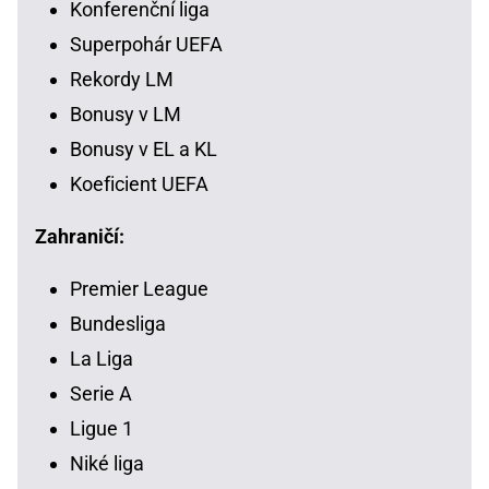
Konferenční liga
Superpohár UEFA
Rekordy LM
Bonusy v LM
Bonusy v EL a KL
Koeficient UEFA
Zahraničí:
Premier League
Bundesliga
La Liga
Serie A
Ligue 1
Niké liga