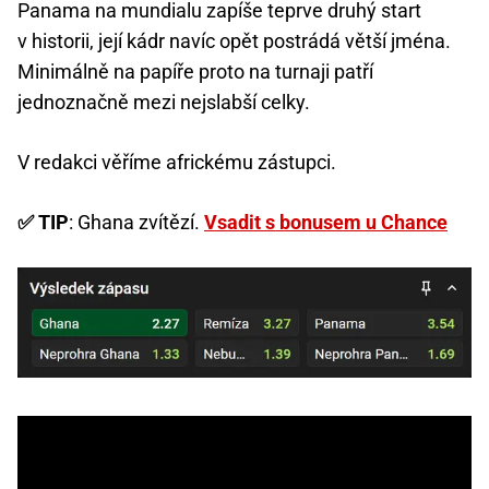
Panama na mundialu zapíše teprve druhý start
v historii, její kádr navíc opět postrádá větší jména.
Minimálně na papíře proto na turnaji patří
jednoznačně mezi nejslabší celky.
V redakci věříme africkému zástupci.
✅ TIP
: Ghana zvítězí.
Vsadit s bonusem u Chance