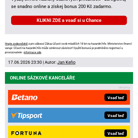
se snadno online a získej bonus 200 Kč zadarmo.
KLIKNI ZDE a vsaď si u Chance
Hrajte zodpovědně
a pro zábavu! Zákaz účasti osob mladších 18 let na hazardní hře. Ministerstvo financí
varuje: Účastí na hazardní hře může vzniknout závislost! Využití bonusů je podmíněno registrací u
provozovatele -
informace zde
.
17.06.2026 23:30 | Autor:
Jan Keňo
ONLINE SÁZKOVÉ KANCELÁŘE
Vsaď teď
Vsaď teď
Vsaď teď