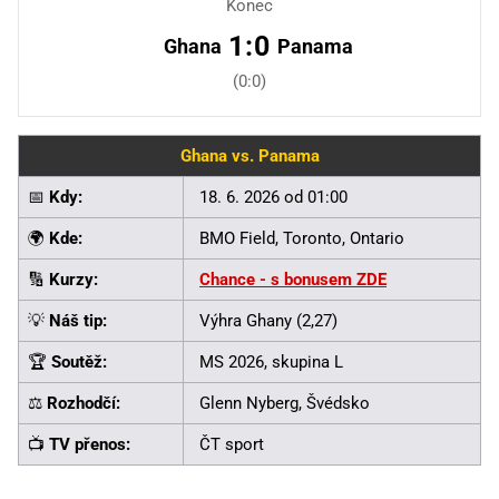
Konec
1:0
Ghana
Panama
(0:0)
Ghana vs. Panama
📅
Kdy:
18. 6. 2026 od 01:00
🌍
Kde:
BMO Field, Toronto, Ontario
🔢
Kurzy:
Chance - s bonusem ZDE
💡
Náš tip:
Výhra Ghany (2,27)
🏆
Soutěž:
MS 2026, skupina L
⚖️
Rozhodčí:
Glenn Nyberg, Švédsko
📺
TV přenos:
ČT sport