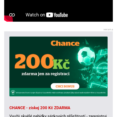
CHANCE - získej 200 Kč ZDARMA
Využij skvělé nabídky sázkových příležitostí - zaregistruj