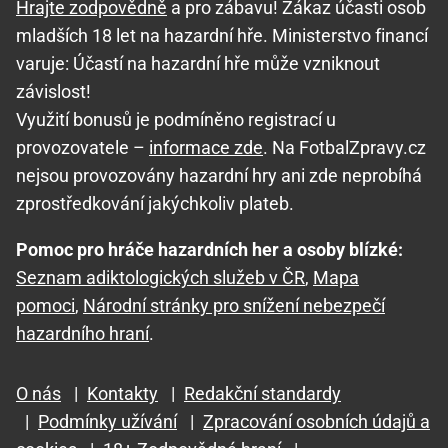
Hrajte zodpovědně
a pro zábavu! Zákaz účasti osob
mladších 18 let na hazardní hře. Ministerstvo financí
varuje: Účastí na hazardní hře může vzniknout
závislost!
Využití bonusů je podmíněno registrací u
provozovatele –
informace zde
. Na FotbalZpravy.cz
nejsou provozovány hazardní hry ani zde neprobíhá
zprostředkování jakýchkoliv plateb.
Pomoc pro hráče hazardních her a osoby blízké:
Seznam adiktologických služeb v ČR
,
Mapa
pomoci
,
Národní stránky pro snížení nebezpečí
hazardního hraní
.
O nás
|
Kontakty
|
Redakční standardy
|
Podmínky užívání
|
Zpracování osobních údajů a