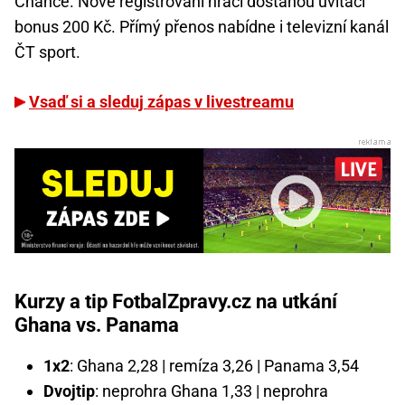
Chance. Nově registrovaní hráči dostanou uvítací
bonus 200 Kč. Přímý přenos nabídne i televizní kanál
ČT sport.
Vsaď si a sleduj zápas v livestreamu
Kurzy a tip FotbalZpravy.cz na utkání
Ghana vs. Panama
1x2
: Ghana 2,28 | remíza 3,26 | Panama 3,54
Dvojtip
: neprohra Ghana 1,33 | neprohra