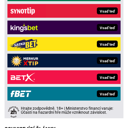
Vsaď teď
Vsaď teď
Vsaď teď
Vsaď teď
Vsaď teď
Vsaď teď
Hrajte zodpovědně. 18+ | Ministerstvo financí varuje:
Účastí na hazardní hře může vzniknout závislost.