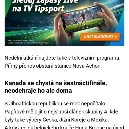
Nedělní utkání najdete také v
televizním programu
.
Přímý přenos obstará stanice Nova Action.
Kanada se chystá na šestnáctifinále,
neodehraje ho ale doma
S Jihoafrickou republikou se moc nepočítalo.
Papírově mělo jít o nejslabší článek skupiny A, kde
byly také výběry Česka, Jižní Koreje a Mexika.
A když celek belgického kouče Huga Broose na úvod