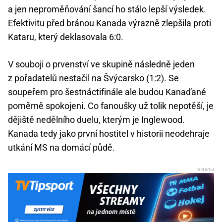
a jen neproměňování šancí ho stálo lepší výsledek.
Efektivitu před bránou Kanada výrazně zlepšila proti
Kataru, který deklasovala 6:0.
V souboji o prvenství ve skupině následně jeden
z pořadatelů nestačil na Švýcarsko (1:2). Se
soupeřem pro šestnáctifinále ale budou Kanaďané
poměrně spokojeni. Co fanoušky už tolik nepotěší, je
dějiště nedělního duelu, kterým je Inglewood.
Kanada tedy jako první hostitel v historii neodehraje
utkání MS na domácí půdě.