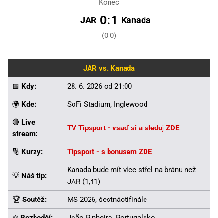
Konec
0:1
JAR
Kanada
(0:0)
JAR vs. Kanada
📅
Kdy:
28. 6. 2026 od 21:00
🌍
Kde:
SoFi Stadium, Inglewood
🔴
Live
TV Tipsport - vsaď si a sleduj ZDE
stream:
🔢
Kurzy:
Tipsport - s bonusem ZDE
Kanada bude mít více střel na bránu než
💡
Náš tip:
JAR (1,41)
🏆
Soutěž:
MS 2026, šestnáctifinále
⚖️
Rozhodčí:
João Pinheiro, Portugalsko