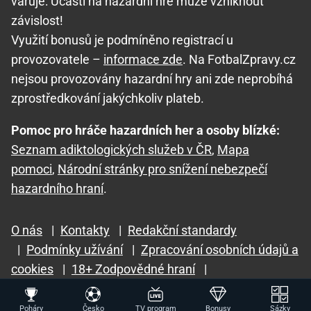
varuje: Účastí na hazardní hře může vzniknout
závislost!
Využití bonusů je podmíněno registrací u
provozovatele –
informace zde
. Na FotbalZpravy.cz
nejsou provozovány hazardní hry ani zde neprobíhá
zprostředkování jakýchkoliv plateb.
Pomoc pro hráče hazardních her a osoby blízké:
Seznam adiktologických služeb v ČR
,
Mapa
pomoci
,
Národní stránky pro snížení nebezpečí
hazardního hraní
.
O nás
|
Kontakty
|
Redakční standardy
|
Podmínky užívání
|
Zpracování osobních údajů a
cookies
|
18+ Zodpovědné hraní
|
GTO Solutions, s.r.o.
Poháry
Česko
TV program
Bonusy
Sázky