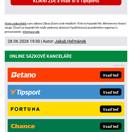
KLIKNI ZDE a vsaď si u Tipsportu
Hrajte zodpovědně
a pro zábavu! Zákaz účasti osob mladších 18 let na hazardní hře. Ministerstvo financí
varuje: Účastí na hazardní hře může vzniknout závislost! Využití bonusů je podmíněno registrací u
provozovatele -
informace zde
.
28.06.2026 19:30 | Autor:
Jakub Heřmánek
ONLINE SÁZKOVÉ KANCELÁŘE
Vsaď teď
Vsaď teď
Vsaď teď
Vsaď teď