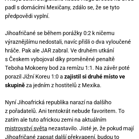
padl s domácími Mexičany, zdálo se, že se tyto
předpovědi vyplní.
Jihoafričané se během porážky 0:2 k ničemu
výraznějšímu nedostali, navíc přišli o dva vyloučené
hráče. Pak ale JAR zabral. Ve druhém utkání
s Českem vybojoval díky proměněné penaltě
Teboha Mokoeny bod za remízu 1:1. Na závěr poté
porazil Jižní Koreu 1:0 a
zajistil si druhé místo ve
skupině
za jedním z hostitelů z Mexika.
Nyní Jihoafrická republika narazí na dalšího
z pořadatelů. Ani tentokrát nebude favoritem. To
zatím ale tuto africkou zemi na aktuálním
mistrovství světa
nezastavilo. Jisté je, že pokud mají
Jihoafričané zapsat další překvapení, budou to