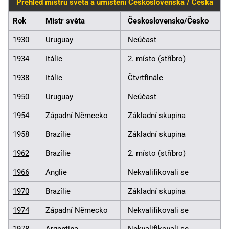
Přehled mistrů světa a umístění Československa / Česka
Rok
Mistr světa
Československo/Česko
1930
Uruguay
Neúčast
1934
Itálie
2. místo (stříbro)
1938
Itálie
Čtvrtfinále
1950
Uruguay
Neúčast
1954
Západní Německo
Základní skupina
1958
Brazílie
Základní skupina
1962
Brazílie
2. místo (stříbro)
1966
Anglie
Nekvalifikovali se
1970
Brazílie
Základní skupina
1974
Západní Německo
Nekvalifikovali se
1978
Argentina
Nekvalifikovali se