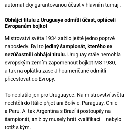
automaticky garantovanou účast v hlavním turnaji.
Obhájci titulu z Uruguaye odmítli účast, opláceli
Evropanům bojkot
Mistrovství světa 1934 zažilo ještě jedno poprvé–
naposledy. Byl to
jediný šampionát, kterého se
nezúčastnili obhájci titulu.
Uruguay stále nemohla
evropským zemím zapomenout bojkot MS 1930,
a tak na oplátku zase Jihoameričané odmítli
přicestovat do Evropy.
To neplatilo jen pro Uruguayce. Na mistrovství světa
nechtěli do Itálie přijet ani Bolívie, Paraguay, Chile
a Peru. A tak Argentina s Brazílií postoupily na
šampionát, aniž by musely hrát kvalifikaci – nebylo
totiž s kým.