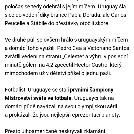
poločas se tedy odehrál s jejím míčem. Uruguay šla
sice do vedení díky brance Pabla Dorada, ale Carlos
Peucelle a Stábile do přestávky otočili skóre.
Ve druhé půli se ovšem hrálo s uruguayským míčem
a domácí toho využili. Pedro Cea a Victoriano Santos
zvrátili vedení na stranu „Celeste“ a výhru v poslední
minutě gólem na 4:2 zpečetil Hector Castro, který
mimochodem už v dětství přišel o jednu paži.
Fotbalisti Uruguaye se stali
prvními šampiony
Mistrovství světa ve fotbale
. Uruguayci tak na
domácí půdě navázali na svou olympijskou sérii
a prokázali, že jsou nejlepší reprezentací planety.
Přesto Jihoameričané neskrývali zklamání