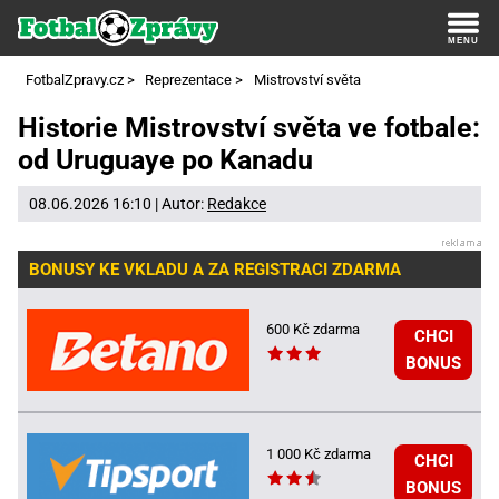
FotbalZpravy.cz
>
Reprezentace
>
Mistrovství světa
Historie Mistrovství světa ve fotbale:
od Uruguaye po Kanadu
08.06.2026 16:10 | Autor:
Redakce
BONUSY KE VKLADU A ZA REGISTRACI ZDARMA
600 Kč zdarma
CHCI
BONUS
1 000 Kč zdarma
CHCI
BONUS