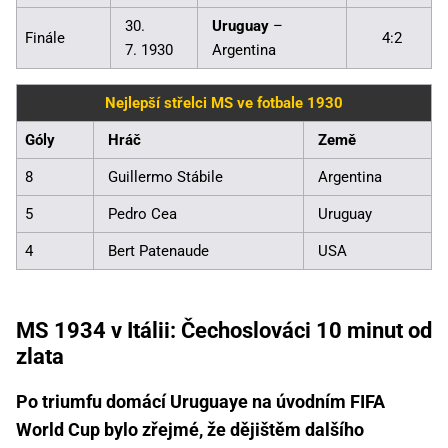
30.
Uruguay
–
Finále
4:2
7. 1930
Argentina
Nejlepší střelci MS ve fotbale 1930
Góly
Hráč
Země
8
Guillermo Stábile
Argentina
5
Pedro Cea
Uruguay
4
Bert Patenaude
USA
MS 1934 v Itálii: Čechoslováci 10 minut od
zlata
Po triumfu domácí Uruguaye na úvodním FIFA
World Cup bylo zřejmé, že dějištěm dalšího