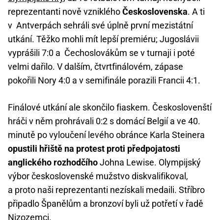
reprezentanti nově vzniklého
Československa
. A ti
v Antverpách sehráli své úplně první mezistátní
utkání. Těžko mohli mít lepší premiéru; Jugoslávii
vyprášili 7:0 a Čechoslovákům se v turnaji i poté
velmi dařilo. V dalším, čtvrtfinálovém, zápase
pokořili Nory 4:0 a v semifinále porazili Francii 4:1.
Finálové utkání ale skončilo fiaskem. Českoslovenští
hráči v něm prohrávali 0:2 s domácí Belgií a ve 40.
minutě po vyloučení levého obránce Karla Steinera
opustili hřiště na protest proti předpojatosti
anglického rozhodčího
Johna Lewise. Olympijský
výbor československé mužstvo diskvalifikoval,
a proto naši reprezentanti nezískali medaili. Stříbro
připadlo Španělům a bronzoví byli už potřetí v řadě
Nizozemci.