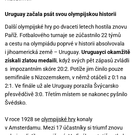
Uruguay začala psát svou olympijskou historii
Další olympijské hry po dvaceti letech hostila znovu
Paříž. Fotbalového turnaje se zúčastnilo 22 týmů
a cestu na olympiádu poprvé v historii absolvovala
i jihoamerická země – Uruguay.
Uruguayci okamžitě
získali zlatou medaili
, když svých pět zápasů zvládli
s impozantním skóre 20:2. Potíže jim činilo pouze
semifinále s Nizozemskem, v němž otáčeli z 0:1 na
2:1. Ve finále už ale Uruguay porazila Švýcarsko
přesvědčivě 3:0. Třetím místem se nakonec pyšnilo
Švédsko.
V roce 1928 se
olympijské hry
konaly
v Amsterdamu. Mezi 17 účastníky si triumf znovu