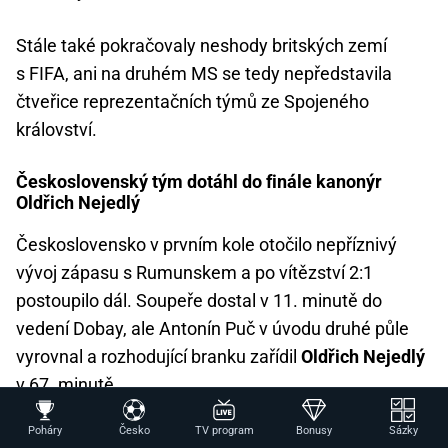
Stále také pokračovaly neshody britských zemí
s FIFA, ani na druhém MS se tedy nepředstavila
čtveřice reprezentačních týmů ze Spojeného
království.
Československý tým dotáhl do finále kanonýr
Oldřich Nejedlý
Československo v prvním kole otočilo nepříznivý
vývoj zápasu s Rumunskem a po vítězství 2:1
postoupilo dál. Soupeře dostal v 11. minutě do
vedení Dobay, ale Antonín Puč v úvodu druhé půle
vyrovnal a rozhodující branku zařídil
Oldřich Nejedlý
v 67. minutě.
Poháry
Česko
TV program
Bonusy
Sázky
Čtvrtfinále proti Švýcarsku bylo bohaté na branky.