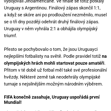
vybojovali Jihoameričané. Ve finále se totiž potkaly
Uruguay s Argentinou. Finálový zápas skončil 1:1,
a když se skóre ani po prodloužení nezměnilo, musel
se o tři dny později odehrát druhý finálový zápas.
Uruguay v něm vyhrála 2:1 a obhájila olympijský
triumf.
Přesto se pochybovalo o tom, že jsou Uruguayci
nejlepšími fotbalisty na světě. Podle pravidel totiž
na
olympijských hrách mohli startovat pouze amatéři
.
Přitom v té době už fotbal měl také své profesionální
hvězdy. Některé země tak neodehrály olympijské
turnaje s nejsilnějším možným národním výběrem.
FIFA konečně zasahuje, Uruguay uspořádá první
Mundial!