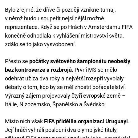
Bylo zřejmé, že dříve či později vznikne turnaj,
v němž budou soupeřit nejsilnější možné
reprezentace. Když se po Hrách v Amsterdamu FIFA
konečně odhodlala k vyhlášení mistrovství světa,
zdálo se to jako vysvobození.
Přesto se
počátky světového šampionátu neobešly
bez kontroverze a rozbrojů
. První MS se mělo
odehrát už za dva roky a největší rozepři vyvolaly
debaty o tom, kdo by se měl zhostit pořadatelství.
Výrazný zájem projevovaly čtyři evropské země –
Itálie, Nizozemsko, Španělsko a Švédsko.
Místo nich však
FIFA přidělila organizaci Uruguayi
.
Její hráči vyhráli poslední dva olympijské tituly,