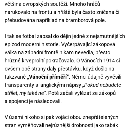
většina evropských soutěží. Mnoho hráčů
narukovalo na frontu a hřiště byla často zničena či
přebudována například na bramborová pole.
I tak se fotbal zapsal do dějin jedné z nejsmutnějších
epizod moderní historie. Vyčerpávající zákopová
válka na západní frontě nikam nevedla, přesto
hrůzné krveprolití pokračovalo. O Vánocích 1914 si
ovšem obě strany daly přestávku, když došlo na
takzvané
„Vánoční příměří“
. Němci údajně vyvěsili
transparenty s anglickými nápisy
„Pokud nebudete
střílet, my také ne“
. Poté začali vylézat ze zákopů
a spojenci je následovali.
V území nikoho si pak vojáci obou znepřátelených
stran vyměňovali nejrůznější drobnosti jako tabák