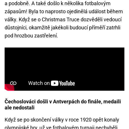
a podobně. A také došlo k několika fotbalovým
zápasům! Byla to naprosto ojedinělá událost během
války. Když se o Christmas Truce dozvěděli vedoucí
důstojníci, okamžitě jakékoli budoucí příměří zatrhli
pod hrozbou zastřelení.
Čechoslováci došli v Antverpách do finále, medaili
ale nedostali
Když se po skončení války v roce 1920 opět konaly
olympijské hry
, už ve fotbalovém turnaji nechyběli