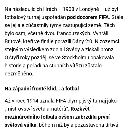
Na následujících Hrách – 1908 v Londýně – už byl
fotbalový turnaj uspořádán
pod dozorem FIFA
. Stále
se jej ale zúčastnily týmy zastupující země. Těch
bylo osm, včetně dvou francouzských. Vyhráli
Britové, kteří ve finále porazili Dány 2:0. Nizozemci
stejným výsledkem zdolali Švédy a získali bronz.
O čtyři roky později se ve Stockholmu opakovala
historie a pořadí na stupních vítězů zůstalo
nezměněno.
Na západní frontě klid... a fotbal
Až v roce 1914 uznala FIFA olympijský turnaj jako
„mistrovství světa amatérů“.
Rozkvět
mezinárodního fotbalu ovšem zabrzdila první
světová válka
, během níž byla pozastavena drtivá