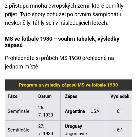
z přístupu mnoha evropských zemí, které odmítly
přijet. Tyto spory bohužel po prvním šampionátu
neskončily, táhly se i v následujících letech.
MS ve fotbale 1930 – souhrn tabulek, výsledky
zápasů
Prohlédněte si průběh MS 1930 přehledně na
jednom místě:
Program a výsledky zápasů MS ve fotbale 1930
Fáze
Datum
Zápas
Výsledek
26.
Semifinále
Argentina
– USA
6:1
7. 1930
27.
Uruguay
–
Semifinále
6:1
7. 1930
Jugoslávie