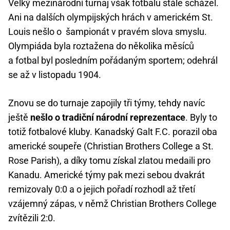
Velký mezinárodní turnaj však fotbalu stále scházel.
Ani na dalších olympijských hrách v americkém St.
Louis nešlo o šampionát v pravém slova smyslu.
Olympiáda byla roztažena do několika měsíců
a fotbal byl posledním pořádaným sportem; odehrál
se až v listopadu 1904.
Znovu se do turnaje zapojily tři týmy, tehdy navíc
ještě
nešlo o tradiční národní reprezentace
. Byly to
totiž fotbalové kluby. Kanadský Galt F.C. porazil oba
americké soupeře (Christian Brothers College a St.
Rose Parish), a díky tomu získal zlatou medaili pro
Kanadu. Americké týmy pak mezi sebou dvakrát
remizovaly 0:0 a o jejich pořadí rozhodl až třetí
vzájemný zápas, v němž Christian Brothers College
zvítězili 2:0.