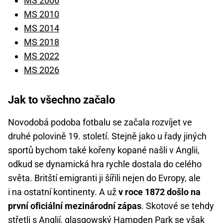
MS 2006
MS 2010
MS 2014
MS 2018
MS 2022
MS 2026
Jak to všechno začalo
Novodobá podoba fotbalu se začala rozvíjet ve
druhé polovině 19. století. Stejně jako u řady jiných
sportů bychom také kořeny kopané našli v Anglii,
odkud se dynamická hra rychle dostala do celého
světa. Britští emigranti ji šířili nejen do Evropy, ale
i na ostatní kontinenty. A už
v roce 1872 došlo na
první oficiální mezinárodní zápas
. Skotové se tehdy
střetli s Anglií, glasgowský Hampden Park se však