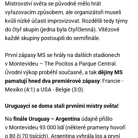
Mistrovství světa se původně mělo hrát
vyřazovacím způsobem, ale organizátoři museli
kvůli nízké účasti improvizovat. Rozdělili tedy týmy
do čtyř skupin (jedna byla čtyřčlenná). Vítězové
každé skupiny postoupili do semifinále.
První zápasy MS se hrály na dalších stadionech
v Montevideu – The Pocitos a Parque Central.
Úvodní výkop proběhl současně, a tak
dějiny MS
pamatují hned dva premiérové zápasy
: Francie -
Mexiko (4:1) a USA - Belgie (3:0).
Uruguayci se doma stali prvními mistry světa!
Na
finále Uruguay – Argentina
údajně přišlo
v Montevideu 93 000 lidí (některé prameny hovoří
o 80 či 70 tisících). Argentina vyhrála los a první