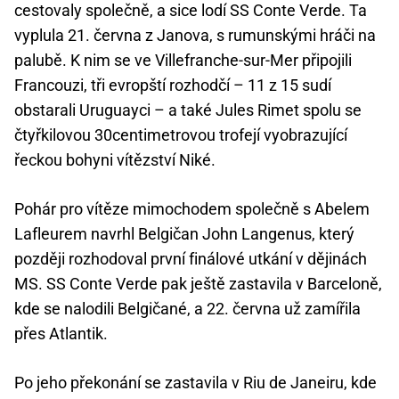
cestovaly společně, a sice lodí SS Conte Verde. Ta
vyplula 21. června z Janova, s rumunskými hráči na
palubě. K nim se ve Villefranche-sur-Mer připojili
Francouzi, tři evropští rozhodčí – 11 z 15 sudí
obstarali Uruguayci – a také Jules Rimet spolu se
čtyřkilovou 30centimetrovou trofejí vyobrazující
řeckou bohyni vítězství Niké.
Pohár pro vítěze mimochodem společně s Abelem
Lafleurem navrhl Belgičan John Langenus, který
později rozhodoval první finálové utkání v dějinách
MS. SS Conte Verde pak ještě zastavila v Barceloně,
kde se nalodili Belgičané, a 22. června už zamířila
přes Atlantik.
Po jeho překonání se zastavila v Riu de Janeiru, kde