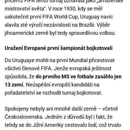
přičemž FIFA tento turnaj uznávala jako „amatérské
mistrovství světa“. V roce 1930, kdy se měl
uskutečnit první FIFA World Cup, Uruguay navíc
slavila sté výročí nezávislosti na Brazílii. Výběr
jihoamerické země byl tedy spravedlivou volbou.
Uražení Evropané první šampionát bojkotovali
Do Uruguaye mohli na první Mundial přicestovat
všichni členové FIFA. Jenže evropská ješitnost
způsobila, že
do prvního MS ve fotbale zasáhlo jen
13 zemí
. Neúspěšní evropští kandidáti na
pořadatelství se rozhodli turnaj bojkotovat.
Spokojeny nebyly ani mnohé další země – včetně
Československa. Jedním z důvodů byl i fakt, že
tehdy se do Jižní Ameriky cestovalo lodí, což trvalo