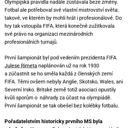
Olympijská pravidla nadále zůstávala beze změny.
Fotbal ale potřeboval své vlastní mistrovství světa;
takové, ve kterém by mohli hrát i profesionálové. Do
hry tak vstoupila FIFA, která konečně zužitkovala
své právo na organizaci mezinárodních
profesionálních turnajů.
První šampionát byl pod vedením prezidenta FIFA
Julese Rimeta
naplánován už na rok 1930
a zúčastnit se ho směla každá z členských zemí
FIFA. Těmi ovšem nebyly Anglie, Skotsko, Wales, ani
Severní Irsko. Britské země totiž asociaci opustily
kvůli sporům o náhrady za účast na olympiádě.
První šampionát se tak obešel bez kolébky fotbalu.
Pořadatelstvím historicky prvního MS byla