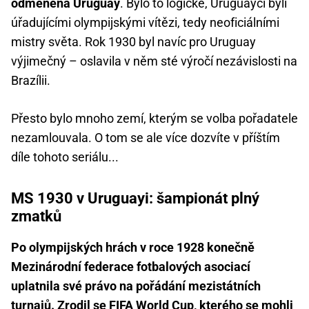
odměněna Uruguay
. Bylo to logické, Uruguayci byli
úřadujícími olympijskými vítězi, tedy neoficiálními
mistry světa. Rok 1930 byl navíc pro Uruguay
výjimečný – oslavila v něm sté výročí nezávislosti na
Brazílii.
Přesto bylo mnoho zemí, kterým se volba pořadatele
nezamlouvala. O tom se ale více dozvíte v příštím
díle tohoto seriálu...
MS 1930 v Uruguayi: šampionát plný
zmatků
Po olympijských hrách v roce 1928 konečně
Mezinárodní federace fotbalových asociací
uplatnila své právo na pořádání mezistátních
turnajů. Zrodil se FIFA World Cup, kterého se mohli