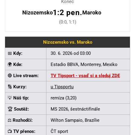
Konec
1:2 pen.
Nizozemsko
Maroko
(0:0, 1:1)
Nizozemsko vs. Maroko
📅
Kdy:
30. 6. 2026 od 03:00
🌍
Kde:
Estadio BBVA, Monterrey, Mexiko
🔴
Live stream:
TV Tipsport - vsaď si a sleduj ZDE
🔢
Kurzy:
u Tipsportu
💡
Náš tip:
remíza (3,20)
🏆
Soutěž:
MS 2026, šestnáctifinále
⚖️
Rozhodčí:
Wilton Sampaio, Brazílie
📺
TV přenos:
ČT sport