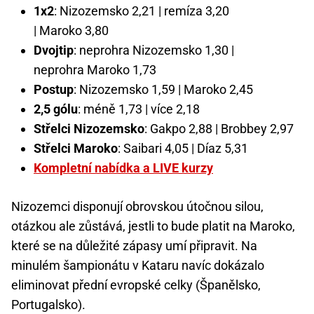
1x2
: Nizozemsko 2,21 | remíza 3,20
| Maroko 3,80
Dvojtip
: neprohra Nizozemsko 1,30 |
neprohra Maroko 1,73
Postup
: Nizozemsko 1,59 | Maroko 2,45
2,5 gólu
: méně 1,73 | více 2,18
Střelci Nizozemsko
: Gakpo 2,88 | Brobbey 2,97
Střelci Maroko
: Saibari 4,05 | Díaz 5,31
Kompletní nabídka a LIVE kurzy
Nizozemci disponují obrovskou útočnou silou,
otázkou ale zůstává, jestli to bude platit na Maroko,
které se na důležité zápasy umí připravit. Na
minulém šampionátu v Kataru navíc dokázalo
eliminovat přední evropské celky (Španělsko,
Portugalsko).