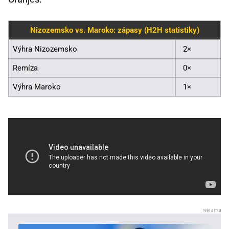
Nizozemsko vs. Maroko: zápasy (H2H statistiky)
Výhra Nizozemsko
2×
Remíza
0×
Výhra Maroko
1×