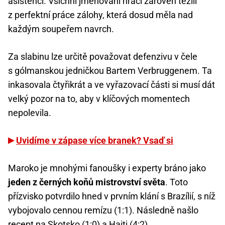
asistencí. Všichni jmenovaní hráči zároveň těžili
z perfektní práce zálohy, která dosud měla nad
každým soupeřem navrch.
Za slabinu lze určitě považovat defenzivu v čele
s gólmanskou jedničkou Bartem Verbruggenem. Ta
inkasovala čtyřikrát a ve vyřazovací části si musí dát
velký pozor na to, aby v klíčových momentech
nepolevila.
Uvidíme v zápase více branek? Vsaď si
Maroko je mnohými fanoušky i experty bráno jako
jeden z černých koňů mistrovství světa
. Toto
přízvisko potvrdilo hned v prvním klání s Brazílií, s níž
vybojovalo cennou remízu (1:1). Následně našlo
recept na Skotsko (1:0) a Haiti (4:2).