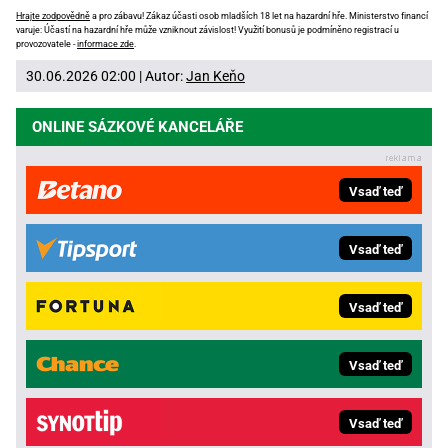
Hrajte zodpovědně
a pro zábavu! Zákaz účasti osob mladších 18 let na hazardní hře. Ministerstvo financí
varuje: Účastí na hazardní hře může vzniknout závislost! Využití bonusů je podmíněno registrací u
provozovatele -
informace zde
.
30.06.2026 02:00 | Autor:
Jan Keňo
ONLINE SÁZKOVÉ KANCELÁŘE
Vsaď teď
Vsaď teď
Vsaď teď
Vsaď teď
Vsaď teď