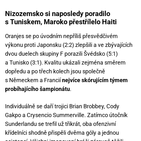
Nizozemsko si naposledy poradilo
s Tuniskem, Maroko přestřílelo Haiti
Oranjes se po úvodním nepříliš přesvědčivém
výkonu proti Japonsku (2:2) zlepšili a ve zbývajících
dvou duelech skupiny F porazili Švédsko (5:1)
a Tunisko (3:1). Kvalitu ukázali zejména směrem
dopředu a po třech kolech jsou společně
s Německem a Francií
nejvíce skórujícím týmem
probíhajícího šampionátu
.
Individuálně se daří trojici Brian Brobbey, Cody
Gakpo a Crysencio Summerville. Zatímco útočník
Sunderlandu se trefil už třikrát, oba ofenzivní
křídelníci shodně přispěli dvěma góly a jednou