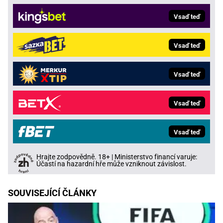
Vsaď teď
Vsaď teď
Vsaď teď
Vsaď teď
Vsaď teď
Hrajte zodpovědně. 18+ | Ministerstvo financí varuje:
Účastí na hazardní hře může vzniknout závislost.
SOUVISEJÍCÍ ČLÁNKY