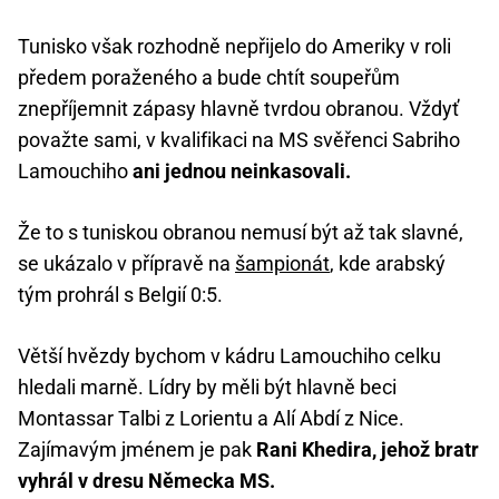
Tunisko však rozhodně nepřijelo do Ameriky v roli
předem poraženého a bude chtít soupeřům
znepříjemnit zápasy hlavně tvrdou obranou. Vždyť
považte sami, v kvalifikaci na MS svěřenci Sabriho
Lamouchiho
ani jednou neinkasovali.
Že to s tuniskou obranou nemusí být až tak slavné,
se ukázalo v přípravě na
šampionát
, kde arabský
tým prohrál s Belgií 0:5.
Větší hvězdy bychom v kádru Lamouchiho celku
hledali marně. Lídry by měli být hlavně beci
Montassar Talbi z Lorientu a Alí Abdí z Nice.
Zajímavým jménem je pak
Rani Khedira, jehož bratr
vyhrál v dresu Německa MS.