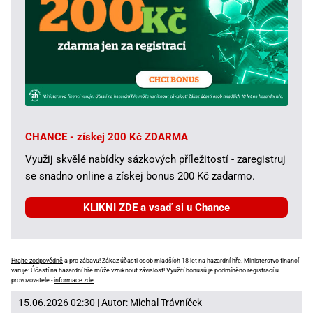
CHANCE - získej 200 Kč ZDARMA
Využij skvělé nabídky sázkových příležitostí - zaregistruj
se snadno online a získej bonus 200 Kč zadarmo.
KLIKNI ZDE a vsaď si u Chance
Hrajte zodpovědně
a pro zábavu! Zákaz účasti osob mladších 18 let na hazardní hře. Ministerstvo financí
varuje: Účastí na hazardní hře může vzniknout závislost! Využití bonusů je podmíněno registrací u
provozovatele -
informace zde
.
15.06.2026 02:30 | Autor:
Michal Trávníček