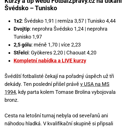
Kurzy a tip webu FotbalZpravy.cz na utkání
Švédsko – Tunisko
1x2
: Švédsko 1,91 | remíza 3,57 | Tunisko 4,44
Dvojtip
: neprohra Švédsko 1,24 | neprohra
Tunisko 1,97
2,5 gólu
: méně 1,70 | více 2,23
Střelci
: Gyökeres 2,20 | Chaouat 4,20
Kompletní nabídka a LIVE kurzy
Švédští fotbalisté čekají na pořadný úspěch už tři
dekády. Ten poslední přišel právě
v USA na MS
1994
, kdy parta kolem Tomase Brolina vybojovala
bronz.
Cesta na letošní turnaj nebyla od seveřanů ani
náhodou hladká. V kvalifikační skupině si připsali