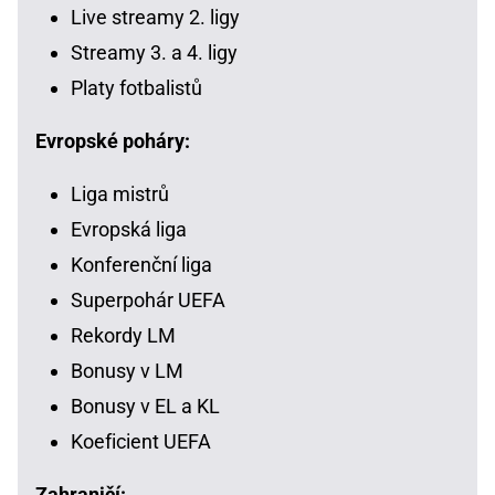
Live streamy 2. ligy
Streamy 3. a 4. ligy
Platy fotbalistů
Evropské poháry:
Liga mistrů
Evropská liga
Konferenční liga
Superpohár UEFA
Rekordy LM
Bonusy v LM
Bonusy v EL a KL
Koeficient UEFA
Zahraničí: