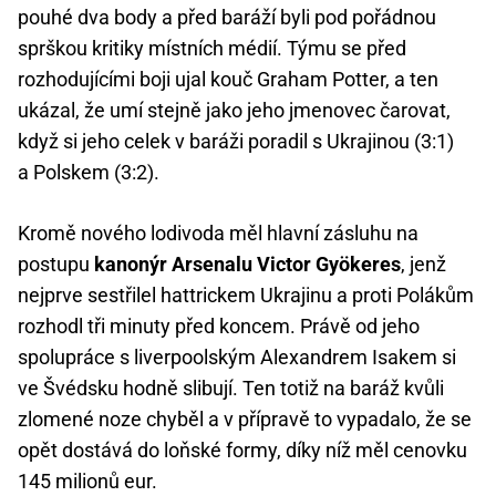
pouhé dva body a před baráží byli pod pořádnou
sprškou kritiky místních médií. Týmu se před
rozhodujícími boji ujal kouč Graham Potter, a ten
ukázal, že umí stejně jako jeho jmenovec čarovat,
když si jeho celek v baráži poradil s Ukrajinou (3:1)
a Polskem (3:2).
Kromě nového lodivoda měl hlavní zásluhu na
postupu
kanonýr Arsenalu Victor Gyökeres
, jenž
nejprve sestřilel hattrickem Ukrajinu a proti Polákům
rozhodl tři minuty před koncem. Právě od jeho
spolupráce s liverpoolským Alexandrem Isakem si
ve Švédsku hodně slibují. Ten totiž na baráž kvůli
zlomené noze chyběl a v přípravě to vypadalo, že se
opět dostává do loňské formy, díky níž měl cenovku
145 milionů eur.