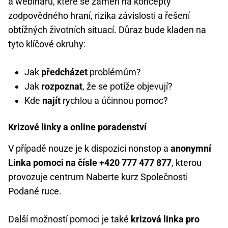
a webinářů, které se zaměří na koncepty
zodpovědného hraní, rizika závislosti a řešení
obtížných životních situací. Důraz bude kladen na
tyto klíčové okruhy:
Jak
předcházet
problémům?
Jak
rozpoznat
, že se potíže objevují?
Kde
najít
rychlou a účinnou pomoc?
Krizové linky a online poradenství
V případě nouze je k dispozici nonstop a
anonymní
Linka pomoci na čísle +420 777 477 877
, kterou
provozuje centrum Naberte kurz Společnosti
Podané ruce.
Další možností pomoci je také
krizová linka pro