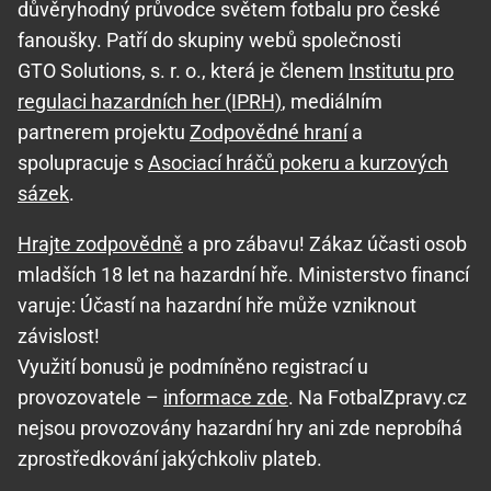
důvěryhodný průvodce světem fotbalu pro české
fanoušky. Patří do skupiny webů společnosti
GTO Solutions, s. r. o., která je členem
Institutu pro
regulaci hazardních her (IPRH)
, mediálním
partnerem projektu
Zodpovědné hraní
a
spolupracuje s
Asociací hráčů pokeru a kurzových
sázek
.
Hrajte zodpovědně
a pro zábavu! Zákaz účasti osob
mladších 18 let na hazardní hře. Ministerstvo financí
varuje: Účastí na hazardní hře může vzniknout
závislost!
Využití bonusů je podmíněno registrací u
provozovatele –
informace zde
. Na FotbalZpravy.cz
nejsou provozovány hazardní hry ani zde neprobíhá
zprostředkování jakýchkoliv plateb.