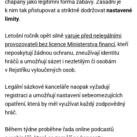
chápány jako legitimní forma zábavy. Zásadní je
k nim tak přistupovat a striktně dodržovat
nastavené
limity
.
Letošní ročník opět silně
varuje před nelegálními
provozovateli bez licence Ministerstva financí
, kteří
neposkytují žádnou ochranu, zneužívají identitu
hráčů a umožňují sázet i nezletilým či osobám
v Rejstříku vyloučených osob.
Legální sázkové kanceláře naopak vyžadují
registraci a umožňují nastavení sebeomezujících
opatření, která by měl využívat každý zodpovědný
hráč.
Během týdne proběhne řada online podcastů