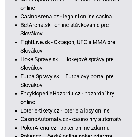
online
CasinoArena.cz - legální online casina
BetArena.sk - online stávkovanie pre
Slovákov
FightLive.sk - Oktagon, UFC a MMA pre
Slovákov
HokejSpravy.sk – Hokejové správy pre
Slovákov
FutbalSpravy.sk – Futbalový portál pre
Slovákov
EncyklopedieHazardu.cz - hazardní hry
online
Loterie-tikety.cz - loterie a losy online
CasinoAutomaty.cz - casino hry automaty
PokerArena.cz - poker online zdarma
Poker.cz – český online poker zdarma