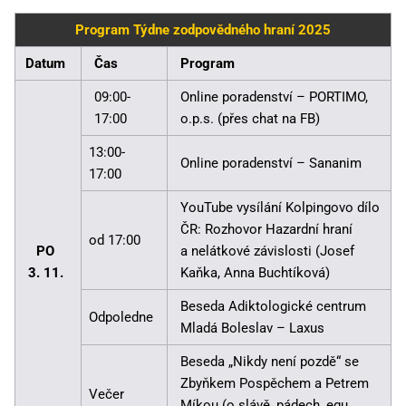
Program Týdne zodpovědného hraní 2025
Datum
Čas
Program
09:00-
Online poradenství – PORTIMO,
17:00
o.p.s. (přes chat na FB)
13:00-
Online poradenství – Sananim
17:00
YouTube vysílání Kolpingovo dílo
ČR: Rozhovor Hazardní hraní
od 17:00
PO
a nelátkové závislosti (Josef
3. 11.
Kaňka, Anna Buchtíková)
Beseda Adiktologické centrum
Odpoledne
Mladá Boleslav – Laxus
Beseda „Nikdy není pozdě“ se
Zbyňkem Pospěchem a Petrem
Večer
Míkou (o slávě, pádech, egu