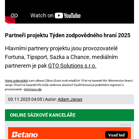
Partneři projektu Týden zodpovědného hraní 2025
Hlavními partnery projektu jsou provozovatelé
Fortuna, Tipsport, Sazka a Chance, mediálním
partnerem je pak
GTO Solutions s.r.o.
Hrajte zodpovědně
a pro zábavu! Zákaz účasti osob mladších 18 let na hazardní hře. Ministerstvo financí
varuje: Účastí na hazardní hře může vzniknout závislost! Využití bonusů je podmíněno registrací u
provozovatele -
informace zde
.
03.11.2025 04:05 | Autor:
Adam Janas
ONLINE SÁZKOVÉ KANCELÁŘE
Vsaď teď