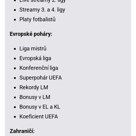
Streamy 3. a 4. ligy
Platy fotbalistů
Evropské poháry:
Liga mistrů
Evropská liga
Konferenční liga
Superpohár UEFA
Rekordy LM
Bonusy v LM
Bonusy v EL a KL
Koeficient UEFA
Zahraničí: