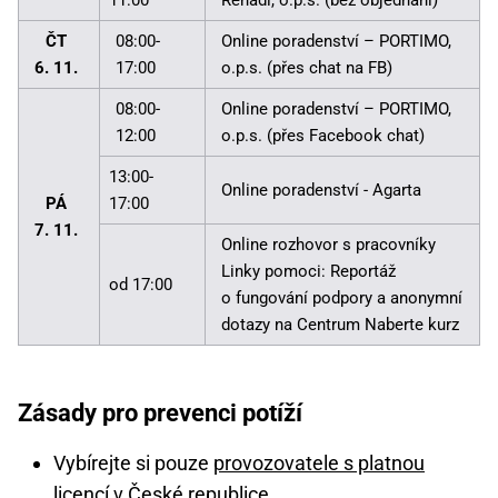
ČT
08:00-
Online poradenství – PORTIMO,
6. 11.
17:00
o.p.s. (přes chat na FB)
08:00-
Online poradenství – PORTIMO,
12:00
o.p.s. (přes Facebook chat)
13:00-
Online poradenství - Agarta
PÁ
17:00
7. 11.
Online rozhovor s pracovníky
Linky pomoci: Reportáž
od 17:00
o fungování podpory a anonymní
dotazy na Centrum Naberte kurz
Zásady pro prevenci potíží
Vybírejte si pouze
provozovatele s platnou
licencí v České republice
.