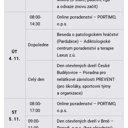
a odvaze znovu začít)
08:00-
Online poradenství – PORTIMO,
14:30
o.p.s.
Beseda o patologickém hráčství
(Pardubice) – Adiktologické
Dopoledne
centrum poradenství a terapie
ÚT
Laxus z.ú.
4. 11.
Den otevřených dveří České
Budějovice – Poradna pro
Celý den
nelátkové závislosti PREVENT
(pro školáky, sportovní týmy
a organizace)
08:00-
Online poradenství – PORTIMO,
17:00
o.p.s.
ST
5. 11.
09:00-
Den otevřených dveří v Brně –
11:00
Renadi, o.p.s. (bez objednání)