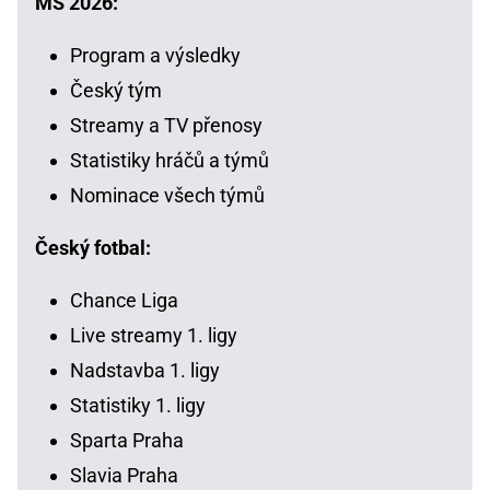
MS 2026:
Program a výsledky
Český tým
Streamy a TV přenosy
Statistiky hráčů a týmů
Nominace všech týmů
Český fotbal:
Chance Liga
Live streamy 1. ligy
Nadstavba 1. ligy
Statistiky 1. ligy
Sparta Praha
Slavia Praha