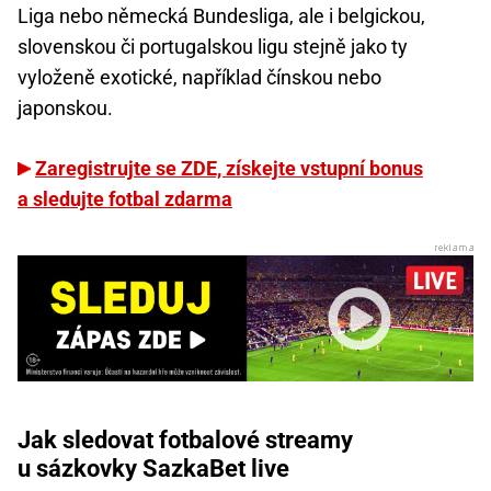
Liga nebo německá Bundesliga, ale i belgickou,
slovenskou či portugalskou ligu stejně jako ty
vyloženě exotické, například čínskou nebo
japonskou.
Zaregistrujte se ZDE, získejte vstupní bonus
a sledujte fotbal zdarma
Jak sledovat fotbalové streamy
u sázkovky SazkaBet live