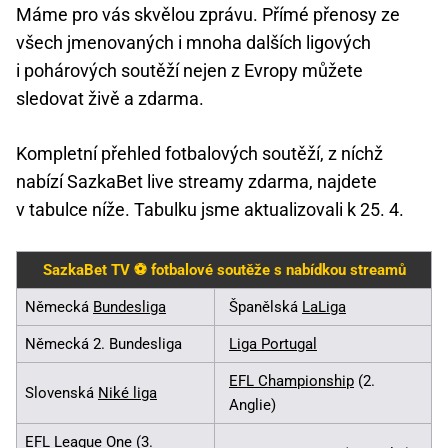
Máme pro vás skvělou zprávu. Přímé přenosy ze
všech jmenovaných i mnoha dalších ligových
i pohárových soutěží nejen z Evropy můžete
sledovat živě a zdarma.
Kompletní přehled fotbalových soutěží, z níchž
nabízí SazkaBet live streamy zdarma, najdete
v tabulce níže. Tabulku jsme aktualizovali k 25. 4.
SazkaBet TV ⚽ fotbalové soutěže s nabídkou streamů
Německá
Bundesliga
Španělská
LaLiga
Německá 2. Bundesliga
Liga Portugal
EFL Championship
(2.
Slovenská
Niké liga
Anglie)
EFL League One (3.