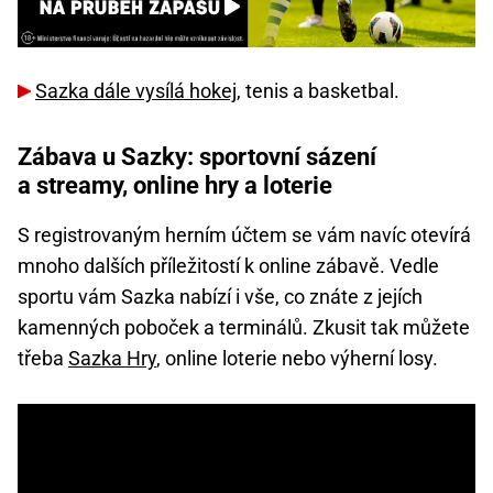
Sazka dále vysílá hokej
, tenis a basketbal.
Zábava u Sazky: sportovní sázení
a streamy, online hry a loterie
S registrovaným herním účtem se vám navíc otevírá
mnoho dalších příležitostí k online zábavě. Vedle
sportu vám Sazka nabízí i vše, co znáte z jejích
kamenných poboček a terminálů. Zkusit tak můžete
třeba
Sazka Hry
, online loterie nebo výherní losy.