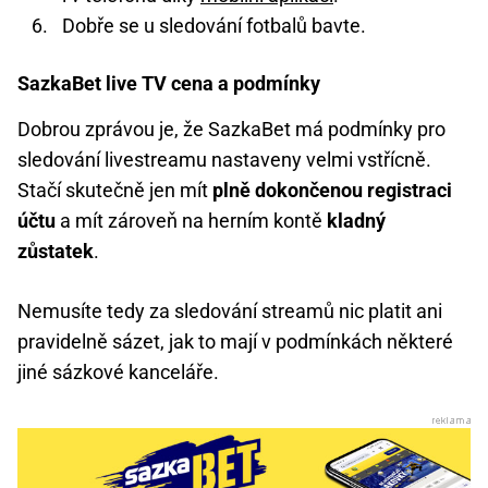
Dobře se u sledování fotbalů bavte.
SazkaBet live TV cena a podmínky
Dobrou zprávou je, že SazkaBet má podmínky pro
sledování livestreamu nastaveny velmi vstřícně.
Stačí skutečně jen mít
plně dokončenou registraci
účtu
a mít zároveň na herním kontě
kladný
zůstatek
.
Nemusíte tedy za sledování streamů nic platit ani
pravidelně sázet, jak to mají v podmínkách některé
jiné sázkové kanceláře.