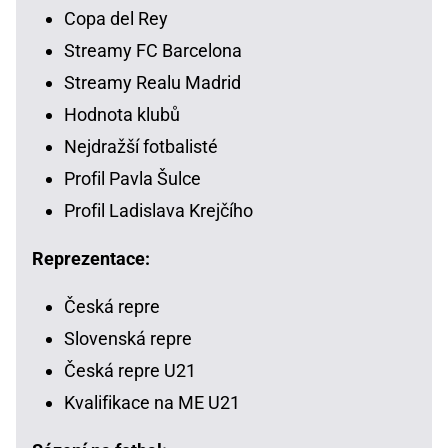
Copa del Rey
Streamy FC Barcelona
Streamy Realu Madrid
Hodnota klubů
Nejdražší fotbalisté
Profil Pavla Šulce
Profil Ladislava Krejčího
Reprezentace:
Česká repre
Slovenská repre
Česká repre U21
Kvalifikace na ME U21