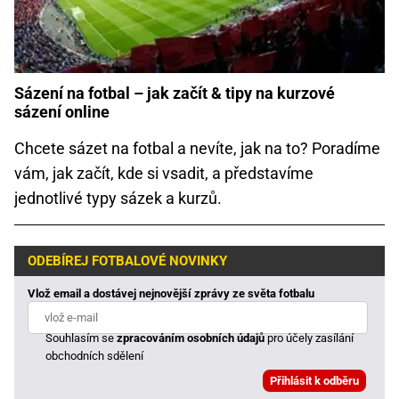
Sázení na fotbal – jak začít & tipy na kurzové
sázení online
Chcete sázet na fotbal a nevíte, jak na to? Poradíme
vám, jak začít, kde si vsadit, a představíme
jednotlivé typy sázek a kurzů.
ODEBÍREJ FOTBALOVÉ NOVINKY
Vlož email a dostávej nejnovější zprávy ze světa fotbalu
Souhlasím se
zpracováním osobních údajů
pro účely zasílání
obchodních sdělení