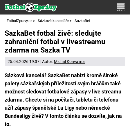
FotbalZpravy.cz
>
Sázkové kanceláře
>
SazkaBet
SazkaBet fotbal živě: sledujte
zahraniční fotbal v livestreamu
zdarma na Sazka TV
25.04.2026 19:37 | Autor:
Michal Konvalina
Sázková kancelář SazkaBet nabízí kromě široké
palety sázkařských příležitostí svým hráčům také
možnost sledovat fotbalové zápasy v live streamu
zdarma. Chcete si na počítači, tabletu či telefonu
užít zápasy španělské La Ligy nebo německé
Bundesligy živě? V tomto článku se dozvíte, jak na
to.