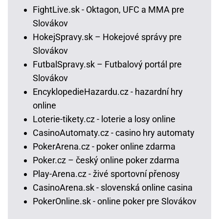
FightLive.sk - Oktagon, UFC a MMA pre
Slovákov
HokejSpravy.sk – Hokejové správy pre
Slovákov
FutbalSpravy.sk – Futbalový portál pre
Slovákov
EncyklopedieHazardu.cz - hazardní hry
online
Loterie-tikety.cz - loterie a losy online
CasinoAutomaty.cz - casino hry automaty
PokerArena.cz - poker online zdarma
Poker.cz – český online poker zdarma
Play-Arena.cz - živé sportovní přenosy
CasinoArena.sk - slovenská online casina
PokerOnline.sk - online poker pre Slovákov