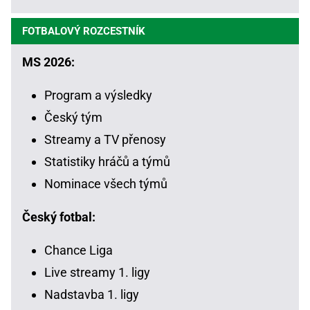
FOTBALOVÝ ROZCESTNÍK
MS 2026:
Program a výsledky
Český tým
Streamy a TV přenosy
Statistiky hráčů a týmů
Nominace všech týmů
Český fotbal:
Chance Liga
Live streamy 1. ligy
Nadstavba 1. ligy