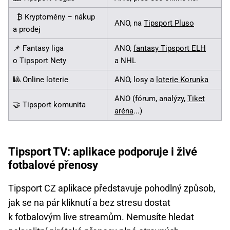
‎ ‎ ‎₿ Kryptoměny – nákup
ANO, na
Tipsport Pluso
a prodej
📌 Fantasy liga
ANO,
fantasy Tipsport ELH
o Tipsport Nety
a NHL
🎱 Online loterie
ANO, losy a
loterie Korunka
ANO (fórum, analýzy,
Tiket
🤝 Tipsport komunita
aréna
...)
Tipsport TV: aplikace podporuje i živé
fotbalové přenosy
Tipsport CZ aplikace představuje pohodlný způsob,
jak se na pár kliknutí a bez stresu dostat
k fotbalovým live streamům. Nemusíte hledat