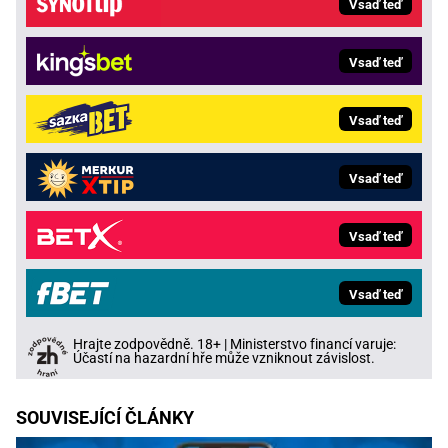
Vsaď teď
Vsaď teď
Vsaď teď
Vsaď teď
Vsaď teď
Vsaď teď
Hrajte zodpovědně. 18+ | Ministerstvo financí varuje:
Účastí na hazardní hře může vzniknout závislost.
SOUVISEJÍCÍ ČLÁNKY