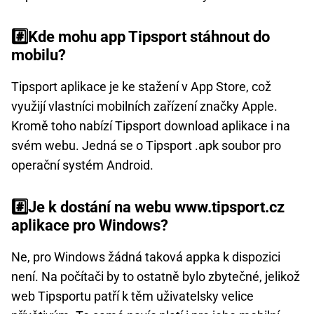
#️⃣Kde mohu app Tipsport stáhnout do
mobilu?
Tipsport aplikace je ke stažení v App Store, což
využijí vlastníci mobilních zařízení značky Apple.
Kromě toho nabízí Tipsport download aplikace i na
svém webu. Jedná se o Tipsport .apk soubor pro
operační systém Android.
#️⃣Je k dostání na webu www.tipsport.cz
aplikace pro Windows?
Ne, pro Windows žádná taková appka k dispozici
není. Na počítači by to ostatně bylo zbytečné, jelikož
web Tipsportu patří k těm uživatelsky velice