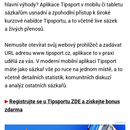
hlavní výhody? Aplikace Tipsport v mobilu či tabletu
sázkařům usnadní a zpohodlní přístup k široké
kurzové nabídce Tipsportu, a to včetně live sázek
a živých přenosů.
Nemusíte otevírat svůj webový prohlížeč a zadávat
URL adresu www.tipsport.cz, aplikace to v praxi
udělá za vás. V moderní mobilní aplikaci Tipsport
máte jako sázkař vše po ruce na jednom místě, a to
včetně detailních statistik, komunitních diskuzí
a analýz ostatních sázkařů.
Registrujte se u Tipsportu ZDE a získejte bonus
zdarma