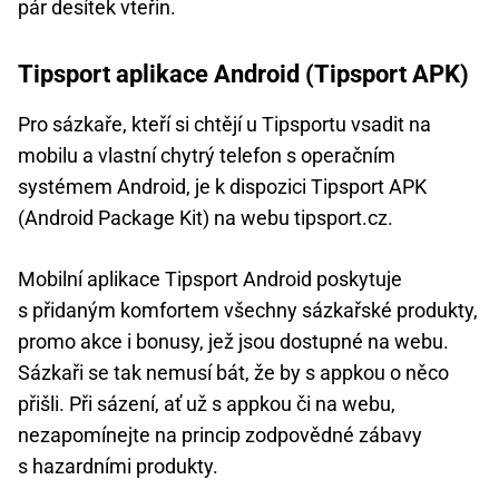
pár desítek vteřin.
Tipsport aplikace Android (Tipsport APK)
Pro sázkaře, kteří si chtějí u Tipsportu vsadit na
mobilu a vlastní chytrý telefon s operačním
systémem Android, je k dispozici Tipsport APK
(Android Package Kit) na webu tipsport.cz.
Mobilní aplikace Tipsport Android poskytuje
s přidaným komfortem všechny sázkařské produkty,
promo akce i bonusy, jež jsou dostupné na webu.
Sázkaři se tak nemusí bát, že by s appkou o něco
přišli. Při sázení, ať už s appkou či na webu,
nezapomínejte na princip zodpovědné zábavy
s hazardními produkty.