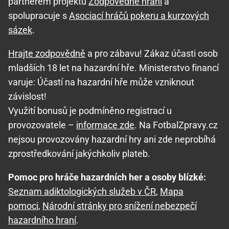
partnerem projektu
Zodpovědné hraní
a
spolupracuje s
Asociací hráčů pokeru a kurzových
sázek
.
Hrajte zodpovědně
a pro zábavu! Zákaz účasti osob
mladších 18 let na hazardní hře. Ministerstvo financí
varuje: Účastí na hazardní hře může vzniknout
závislost!
Využití bonusů je podmíněno registrací u
provozovatele –
informace zde
. Na FotbalZpravy.cz
nejsou provozovány hazardní hry ani zde neprobíhá
zprostředkování jakýchkoliv plateb.
Pomoc pro hráče hazardních her a osoby blízké:
Seznam adiktologických služeb v ČR
,
Mapa
pomoci
,
Národní stránky pro snížení nebezpečí
hazardního hraní
.