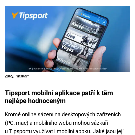
Zdroj: Tipsport
Tipsport mobilní aplikace patří k těm
nejlépe hodnoceným
Kromě online sázení na desktopových zařízeních
(PC, mac) a mobilního webu mohou sázkaři
u Tipsportu využívat i mobilní appku. Jaké jsou její