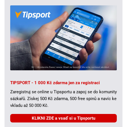
TIPSPORT - 1 000 Kč zdarma jen za registraci
Zaregistruj se online u Tipsportu a zapoj se do komunity
sázkařů. Získej 500 Kč zdarma, 500 free spinů a navíc ke
vkladu až 50 000 Kč.
KLIKNI ZDE a vsaď si u Tipsportu