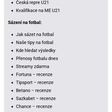
Česká repre U21
Kvalifikace na ME U21
Sázení na fotbal:
Jak sázet na fotbal
Naše tipy na fotbal
Kde hledat výsledky
Přenosy fotbalu dnes
Streamy zdarma
Fortuna – recenze
Tipsport – recenze
Betano – recenze
Sazkabet – recenze
Chance – recenze