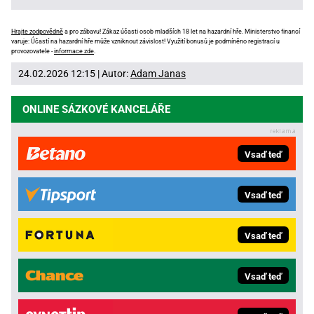
Hrajte zodpovědně
a pro zábavu! Zákaz účasti osob mladších 18 let na hazardní hře. Ministerstvo financí
varuje: Účastí na hazardní hře může vzniknout závislost! Využití bonusů je podmíněno registrací u
provozovatele -
informace zde
.
24.02.2026 12:15 | Autor:
Adam Janas
ONLINE SÁZKOVÉ KANCELÁŘE
Vsaď teď
Vsaď teď
Vsaď teď
Vsaď teď