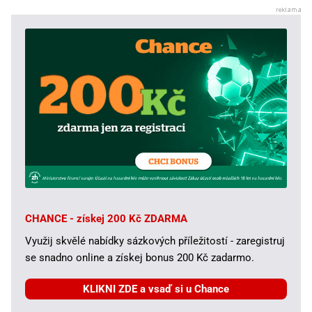
CHANCE - získej 200 Kč ZDARMA
Využij skvělé nabídky sázkových příležitostí - zaregistruj
se snadno online a získej bonus 200 Kč zadarmo.
KLIKNI ZDE a vsaď si u Chance