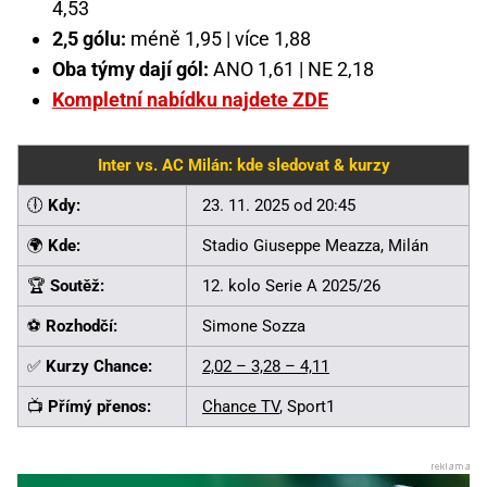
4,53
2,5 gólu:
méně 1,95 | více 1,88
Oba týmy dají gól:
ANO 1,61 | NE 2,18
Kompletní nabídku najdete ZDE
Inter vs. AC Milán: kde sledovat & kurzy
🕕
Kdy:
23. 11. 2025 od 20:45
🌍
Kde:
Stadio Giuseppe Meazza, Milán
🏆
Soutěž:
12. kolo Serie A 2025/26
⚽
Rozhodčí:
Simone Sozza
✅
Kurzy Chance:
2,02 – 3,28 – 4,11
📺
Přímý přenos:
Chance TV
, Sport1