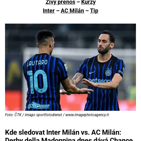
Živý přenos
–
Kurzy
Inter
–
AC Milán
–
Tip
Foto: ČTK / imago sportfotodienst / www.imagephotoagency.it
Kde sledovat Inter Milán vs. AC Milán:
Derby della Madonnina dnes dává Chance