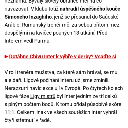
neznámá. Bývalý skvělý obránce měl na co
navazovat. V klubu totiž
nahradil úspěšného kouče
Simoneho Inzaghiho
, jenž se přesunul do Saúdské
Arábie. Rumunský trenér měl za sebou přitom mezi
dospělými na lavičce pouhých 13 utkání. Před
Interem vedl Parmu.
Dotáhne Chivu Inter k výhře v derby? Vsaďte si
V roli trenéra mužstva, za které sám hrával, se mu
ale daří. Ligové počínání Interu už jsme zmínili.
Nerazzurri navíc excelují v Evropě. Po čtyřech kolech
ligové fáze
Ligy mistrů
byl Inter jedním ze tří celků
s plným počtem bodů. K tomu přidal působivé skóre
11:1. Celkem jinak ve všech soutěžích Inter vyhrál
čtyři střetnutí v řadě.