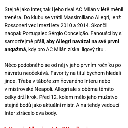
Stejně jako Inter, tak i jeho rival AC Milán v létě měnil
trenéra. Do klubu se vrátil Massimiliano Allegri, jenž
Rossoneri vedl mezi lety 2010 a 2014. Skončil
naopak Portugalec Sérgio Conceição. Fanoušci by si
samozřejmě přáli,
aby Allegri navázal na své první
angažmá
, kdy pro AC Milán získal ligový titul.
Něco podobného se od něj v jeho prvním ročníku po
návratu neočekává. Favority na titul bychom hledali
jinde. Třeba v táboře zmiňovaného Interu nebo
v mistrovské Neapoli. Allegri ale s oběma těmito
celky drží krok. Před 12. kolem mělo jeho mužstvo
stejně bodů jako aktuální mistr. A na tehdy vedoucí
Inter ztrácelo dva body.