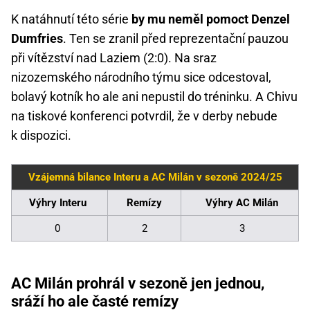
K natáhnutí této série
by mu neměl pomoct Denzel
Dumfries
. Ten se zranil před reprezentační pauzou
při vítězství nad Laziem (2:0). Na sraz
nizozemského národního týmu sice odcestoval,
bolavý kotník ho ale ani nepustil do tréninku. A Chivu
na tiskové konferenci potvrdil, že v derby nebude
k dispozici.
Vzájemná bilance Interu a AC Milán v sezoně 2024/25
Výhry Interu
Remízy
Výhry AC Milán
0
2
3
AC Milán prohrál v sezoně jen jednou,
sráží ho ale časté remízy