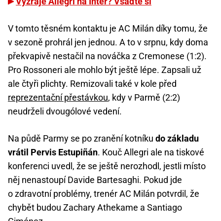
Vyzraje Allegri na Inter? Vsaďte si
V tomto těsném kontaktu je AC Milán díky tomu, že
v sezoně prohrál jen jednou. A to v srpnu, kdy doma
překvapivě nestačil na nováčka z Cremonese (1:2).
Pro Rossoneri ale mohlo být ještě lépe. Zapsali už
ale čtyři plichty. Remizovali také v kole před
reprezentační přestávkou
, kdy v Parmě (2:2)
neudrželi dvougólové vedení.
Na půdě Parmy se po zranění kotníku
do základu
vrátil Pervis Estupiñán
. Kouč Allegri ale na tiskové
konferenci uvedl, že se ještě nerozhodl, jestli místo
něj nenastoupí Davide Bartesaghi. Pokud jde
o zdravotní problémy, trenér AC Milán potvrdil, že
chybět budou Zachary Athekame a Santiago