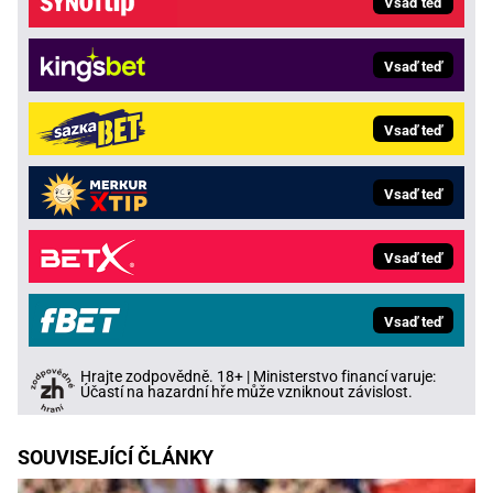
Vsaď teď
Vsaď teď
Vsaď teď
Vsaď teď
Vsaď teď
Vsaď teď
Hrajte zodpovědně. 18+ | Ministerstvo financí varuje:
Účastí na hazardní hře může vzniknout závislost.
SOUVISEJÍCÍ ČLÁNKY