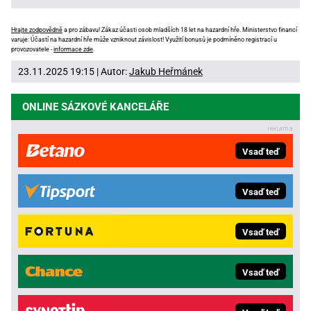
Hrajte zodpovědně
a pro zábavu! Zákaz účasti osob mladších 18 let na hazardní hře. Ministerstvo financí
varuje: Účastí na hazardní hře může vzniknout závislost! Využití bonusů je podmíněno registrací u
provozovatele -
informace zde
.
23.11.2025 19:15 | Autor:
Jakub Heřmánek
ONLINE SÁZKOVÉ KANCELÁŘE
Vsaď teď
Vsaď teď
Vsaď teď
Vsaď teď