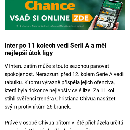
Inter po 11 kolech vedl Serii A a měl
nejlepší útok ligy
V Interu zatím může s touto sezonou panovat
spokojenost. Nerazzurri před 12. kolem Serie A vedli
tabulku. K tomu výrazně přispěla jejich ofenziva,
která byla dokonce nejlepší v celé lize. Za 11 kol
stihli svěřenci trenéra Christiana Chivua nasázet
svým protivníkům 26 branek.
Právě v osobě Chivua přitom v létě přicházela určitá