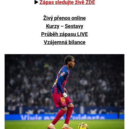
▶️
Zápas sledujte živě ZDE
Živý přenos online
Kurzy
–
Sestavy
Průběh zápasu LIVE
Vzájemná bilance