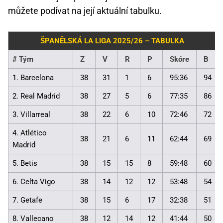
můžete podívat na její aktuální tabulku.
ŠPANĚLSKÁ LA LIGA 2025/26 – TABULKA
#
Tým
Z
V
R
P
Skóre
B
1. Barcelona
38
31
1
6
95:36
94
2. Real Madrid
38
27
5
6
77:35
86
3. Villarreal
38
22
6
10
72:46
72
4. Atlético
38
21
6
11
62:44
69
Madrid
5. Betis
38
15
15
8
59:48
60
6. Celta Vigo
38
14
12
12
53:48
54
7. Getafe
38
15
6
17
32:38
51
8. Vallecano
38
12
14
12
41:44
50