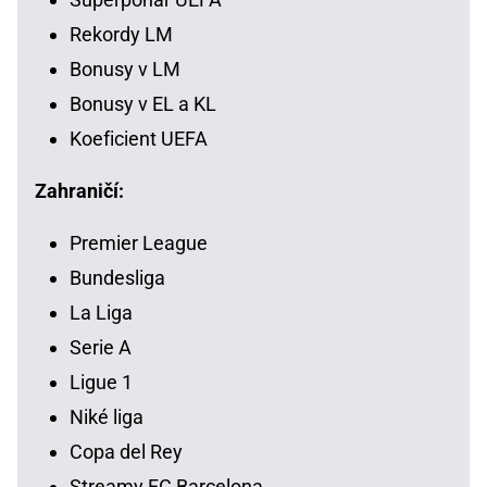
Rekordy LM
Bonusy v LM
Bonusy v EL a KL
Koeficient UEFA
Zahraničí:
Premier League
Bundesliga
La Liga
Serie A
Ligue 1
Niké liga
Copa del Rey
Streamy FC Barcelona