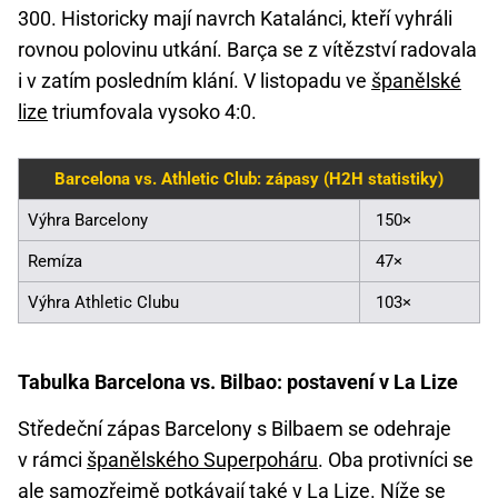
300. Historicky mají navrch Katalánci, kteří vyhráli
rovnou polovinu utkání. Barça se z vítězství radovala
i v zatím posledním klání. V listopadu ve
španělské
lize
triumfovala vysoko 4:0.
Barcelona vs. Athletic Club: zápasy (H2H statistiky)
Výhra Barcelony
150×
Remíza
47×
Výhra Athletic Clubu
103×
Tabulka Barcelona vs. Bilbao: postavení v La Lize
Středeční zápas Barcelony s Bilbaem se odehraje
v rámci
španělského Superpoháru
. Oba protivníci se
ale samozřejmě potkávají také v La Lize. Níže se