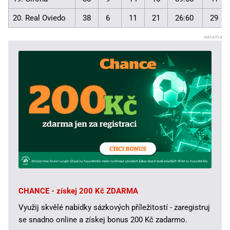
20. Real Oviedo
38
6
11
21
26:60
29
CHANCE - získej 200 Kč ZDARMA
Využij skvělé nabídky sázkových příležitostí - zaregistruj
se snadno online a získej bonus 200 Kč zadarmo.