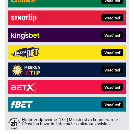
Vsaď teď
Vsaď teď
Vsaď teď
Vsaď teď
Vsaď teď
Vsaď teď
Vsaď teď
Hrajte zodpovědně. 18+ | Ministerstvo financí varuje:
Účastí na hazardní hře může vzniknout závislost.