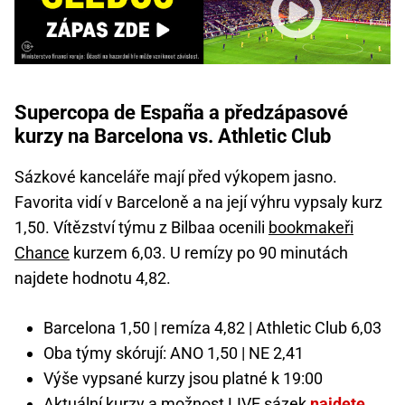
Supercopa de España a předzápasové
kurzy na Barcelona vs. Athletic Club
Sázkové kanceláře mají před výkopem jasno.
Favorita vidí v Barceloně a na její výhru vypsaly kurz
1,50. Vítězství týmu z Bilbaa ocenili
bookmakeři
Chance
kurzem 6,03. U remízy po 90 minutách
najdete hodnotu 4,82.
Barcelona 1,50 | remíza 4,82 | Athletic Club 6,03
Oba týmy skórují: ANO 1,50 | NE 2,41
Výše vypsané kurzy jsou platné k 19:00
Aktuální kurzy a možnost LIVE sázek
najdete