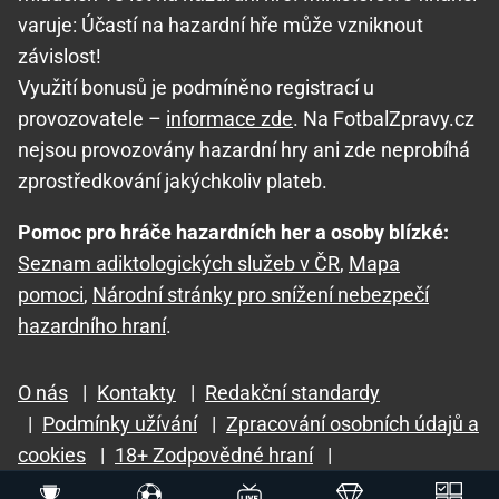
varuje: Účastí na hazardní hře může vzniknout
závislost!
Využití bonusů je podmíněno registrací u
provozovatele –
informace zde
. Na FotbalZpravy.cz
nejsou provozovány hazardní hry ani zde neprobíhá
zprostředkování jakýchkoliv plateb.
Pomoc pro hráče hazardních her a osoby blízké:
Seznam adiktologických služeb v ČR
,
Mapa
pomoci
,
Národní stránky pro snížení nebezpečí
hazardního hraní
.
O nás
|
Kontakty
|
Redakční standardy
|
Podmínky užívání
|
Zpracování osobních údajů a
cookies
|
18+ Zodpovědné hraní
|
GTO Solutions, s.r.o.