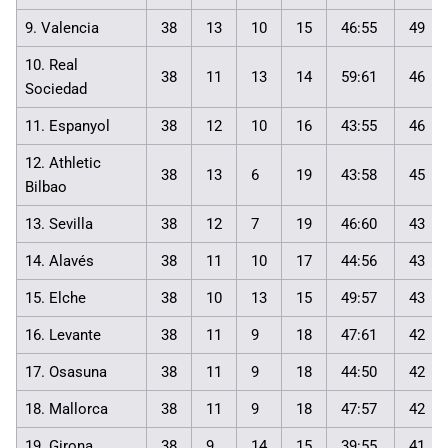
9. Valencia
38
13
10
15
46:55
49
10. Real
38
11
13
14
59:61
46
Sociedad
11. Espanyol
38
12
10
16
43:55
46
12. Athletic
38
13
6
19
43:58
45
Bilbao
13. Sevilla
38
12
7
19
46:60
43
14. Alavés
38
11
10
17
44:56
43
15. Elche
38
10
13
15
49:57
43
16. Levante
38
11
9
18
47:61
42
17. Osasuna
38
11
9
18
44:50
42
18. Mallorca
38
11
9
18
47:57
42
19. Girona
38
9
14
15
39:55
41