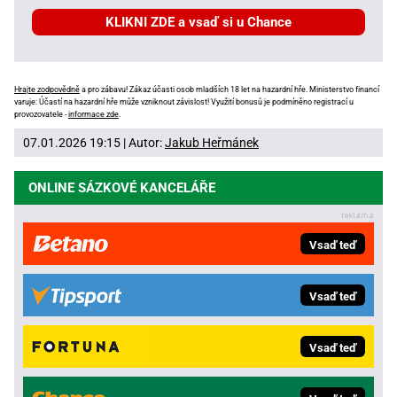
KLIKNI ZDE a vsaď si u Chance
Hrajte zodpovědně
a pro zábavu! Zákaz účasti osob mladších 18 let na hazardní hře. Ministerstvo financí
varuje: Účastí na hazardní hře může vzniknout závislost! Využití bonusů je podmíněno registrací u
provozovatele -
informace zde
.
07.01.2026 19:15 | Autor:
Jakub Heřmánek
ONLINE SÁZKOVÉ KANCELÁŘE
Vsaď teď
Vsaď teď
Vsaď teď