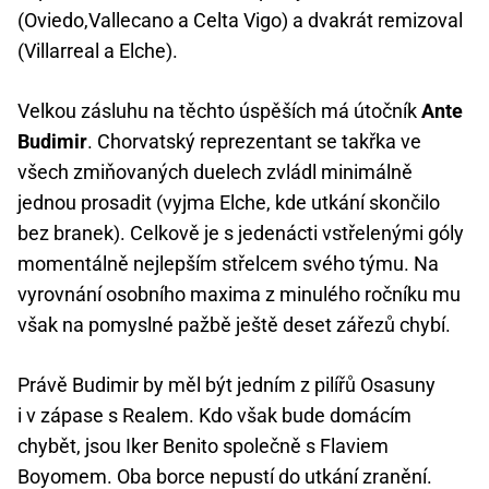
(Oviedo,Vallecano a Celta Vigo) a dvakrát remizoval
(Villarreal a Elche).
Velkou zásluhu na těchto úspěších má útočník
Ante
Budimir
. Chorvatský reprezentant se takřka ve
všech zmiňovaných duelech zvládl minimálně
jednou prosadit (vyjma Elche, kde utkání skončilo
bez branek). Celkově je s jedenácti vstřelenými góly
momentálně nejlepším střelcem svého týmu. Na
vyrovnání osobního maxima z minulého ročníku mu
však na pomyslné pažbě ještě deset zářezů chybí.
Právě Budimir by měl být jedním z pilířů Osasuny
i v zápase s Realem. Kdo však bude domácím
chybět, jsou Iker Benito společně s Flaviem
Boyomem. Oba borce nepustí do utkání zranění.