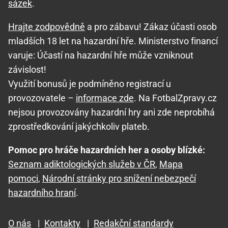
sázek
.
Hrajte zodpovědně
a pro zábavu! Zákaz účasti osob
mladších 18 let na hazardní hře. Ministerstvo financí
varuje: Účastí na hazardní hře může vzniknout
závislost!
Využití bonusů je podmíněno registrací u
provozovatele –
informace zde
. Na FotbalZpravy.cz
nejsou provozovány hazardní hry ani zde neprobíhá
zprostředkování jakýchkoliv plateb.
Pomoc pro hráče hazardních her a osoby blízké:
Seznam adiktologických služeb v ČR
,
Mapa
pomoci
,
Národní stránky pro snížení nebezpečí
hazardního hraní
.
O nás
|
Kontakty
|
Redakční standardy