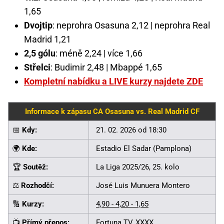
1,65
Dvojtip
: neprohra Osasuna 2,12 | neprohra Real
Madrid 1,21
2,5 gólu
: méně 2,24 | více 1,66
Střelci
: Budimir 2,48 | Mbappé 1,65
Kompletní nabídku a LIVE kurzy najdete ZDE
Informace k zápasu CA Osasuna vs. Real Madrid CF
📅
Kdy:
21. 02. 2026 od 18:30
🌍
Kde:
Estadio El Sadar (Pamplona)
🏆
Soutěž:
La Liga 2025/26, 25. kolo
⚖️
Rozhodčí:
José Luis Munuera Montero
🔢
Kurzy:
4,90 - 4,20 - 1,65
📺
Přímý přenos:
Fortuna TV
, XXXX