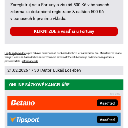
Zaregistruj se u Fortuny a získáš 500 Kč v bonusech
zdarma za dokončení registrace & dalších 500 Kč
v bonusech k prvnímu vkladu.
KLIKNI ZDE a vsaď si u Fortuny
Hrajte zodpovědně
a pro zábavu! Zákaz účasti osob mladších 18 let na hazardní hře. Ministerstvo financí
varuje: Účastí na hazardní hře může vzniknout závislost! Využití bonusů je podmíněno registrací u
provozovatele -
informace zde
.
21.02.2026 17:30 | Autor:
Lukáš Losleben
ONLINE SÁZKOVÉ KANCELÁŘE
Vsaď teď
Vsaď teď