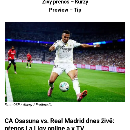
Živý přenos
–
Kurzy
Preview
–
Tip
Foto: QSP / Alamy / Profimedia
CA Osasuna vs. Real Madrid dnes živě:
přenos La Ligy online a v TV