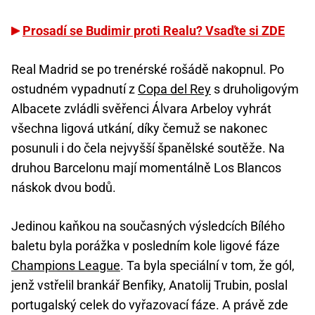
Prosadí se Budimir proti Realu? Vsaďte si ZDE
Real Madrid se po trenérské rošádě nakopnul. Po
ostudném vypadnutí z
Copa del Rey
s druholigovým
Albacete zvládli svěřenci Álvara Arbeloy vyhrát
všechna ligová utkání, díky čemuž se nakonec
posunuli i do čela nejvyšší španělské soutěže. Na
druhou Barcelonu mají momentálně Los Blancos
náskok dvou bodů.
Jedinou kaňkou na současných výsledcích Bílého
baletu byla porážka v posledním kole ligové fáze
Champions League
. Ta byla speciální v tom, že gól,
jenž vstřelil brankář Benfiky, Anatolij Trubin, poslal
portugalský celek do vyřazovací fáze. A právě zde