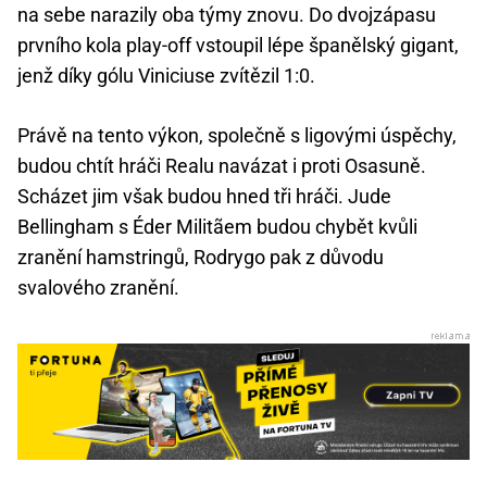
na sebe narazily oba týmy znovu. Do dvojzápasu
prvního kola play-off vstoupil lépe španělský gigant,
jenž díky gólu Viniciuse zvítězil 1:0.
Právě na tento výkon, společně s ligovými úspěchy,
budou chtít hráči Realu navázat i proti Osasuně.
Scházet jim však budou hned tři hráči. Jude
Bellingham s Éder Militãem budou chybět kvůli
zranění hamstringů, Rodrygo pak z důvodu
svalového zranění.