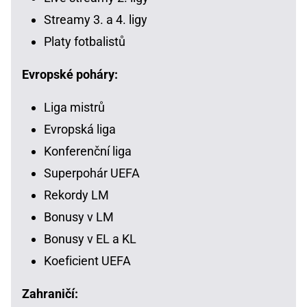
Streamy 3. a 4. ligy
Platy fotbalistů
Evropské poháry:
Liga mistrů
Evropská liga
Konferenční liga
Superpohár UEFA
Rekordy LM
Bonusy v LM
Bonusy v EL a KL
Koeficient UEFA
Zahraničí: