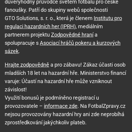
důvěryhodný průvodce světem fotbalu pro české
fanoušky. Patří do skupiny webů společnosti
GTO Solutions, s. r. o., která je členem
Institutu pro
regulaci hazardních her (IPRH)
, mediálním
partnerem projektu
Zodpovědné hraní
a
spolupracuje s
Asociací hráčů pokeru a kurzových
sázek
.
Hrajte zodpovědně
a pro zábavu! Zákaz účasti osob
mladších 18 let na hazardní hře. Ministerstvo financí
varuje: Účastí na hazardní hře může vzniknout
závislost!
Využití bonusů je podmíněno registrací u
provozovatele –
informace zde
. Na FotbalZpravy.cz
nejsou provozovány hazardní hry ani zde neprobíhá
zprostředkování jakýchkoliv plateb.