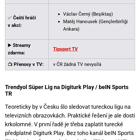
Václav Černý (Beşiktaş)
✅
Čeští hráči
Matěj Hanousek (Gençlerbirliği
v akci:
Ankara)
▶️
Streamy
Tipsport TV
zdarma:
📺
Přenosy v TV:
v ČR žádná TV nevysílá
Trendyol Süper Lig na Digiturk Play / beIN Sports
TR
Teoreticky by v Česku šlo sledovat tureckou ligu na
televizních obrazovkách. Praktické řešení je ale dosti
krkolomné. V první řadě je třeba zaplatit turecké
předplatné Digiturk Play. Bez toho kanál beIN Sports