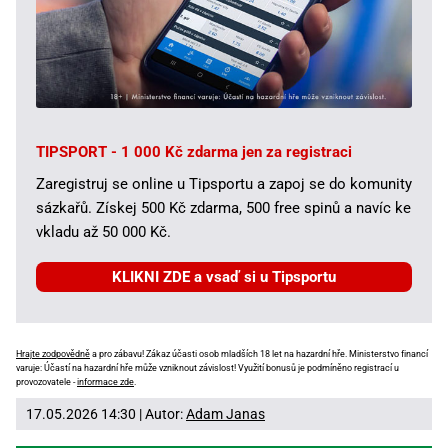
TIPSPORT - 1 000 Kč zdarma jen za registraci
Zaregistruj se online u Tipsportu a zapoj se do komunity
sázkařů. Získej 500 Kč zdarma, 500 free spinů a navíc ke
vkladu až 50 000 Kč.
KLIKNI ZDE a vsaď si u Tipsportu
Hrajte zodpovědně
a pro zábavu! Zákaz účasti osob mladších 18 let na hazardní hře. Ministerstvo financí
varuje: Účastí na hazardní hře může vzniknout závislost! Využití bonusů je podmíněno registrací u
provozovatele -
informace zde
.
17.05.2026 14:30 | Autor:
Adam Janas