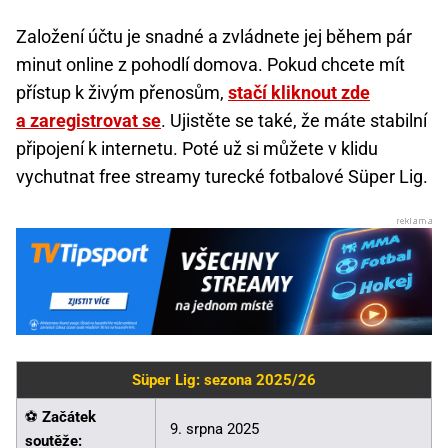
Založení účtu je snadné a zvládnete jej během pár
minut online z pohodlí domova. Pokud chcete mít
přístup k živým přenosům,
stačí kliknout zde
a zaregistrovat se
. Ujistěte se také, že máte stabilní
připojení k internetu. Poté už si můžete v klidu
vychutnat free streamy turecké fotbalové Süper Lig.
Süper Lig: sezona 2025/26
⚽
Začátek
9. srpna 2025
soutěže: