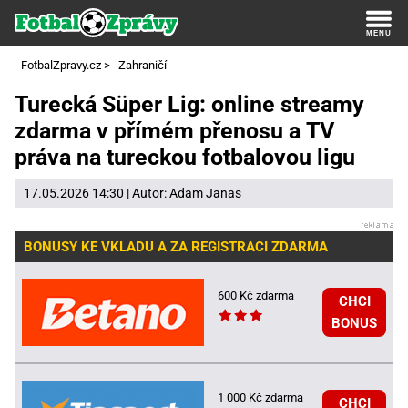
FotbalZpravy.cz
>
Zahraničí
Turecká Süper Lig: online streamy
zdarma v přímém přenosu a TV
práva na tureckou fotbalovou ligu
17.05.2026 14:30 | Autor:
Adam Janas
BONUSY KE VKLADU A ZA REGISTRACI ZDARMA
600 Kč zdarma
CHCI
BONUS
1 000 Kč zdarma
CHCI