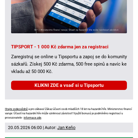
TIPSPORT - 1 000 Kč zdarma jen za registraci
Zaregistruj se online u Tipsportu a zapoj se do komunity
sázkařů. Získej 500 Kč zdarma, 500 free spinů a navíc ke
vkladu až 50 000 Kč.
KLIKNI ZDE a vsaď si u Tipsportu
Hrajte zodpovědně
a pro zábavu! Zákaz účasti osob mladších 18 let na hazardní hře. Ministerstvo financí
varuje: Účastí na hazardní hře může vzniknout závislost! Využití bonusů je podmíněno registrací u
provozovatele -
informace zde
.
20.05.2026 06:00 | Autor:
Jan Keňo