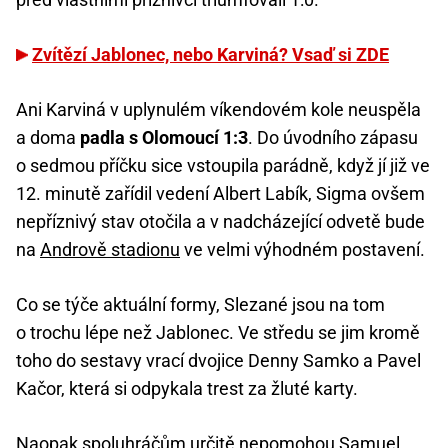
Zvítězí Jablonec, nebo Karviná? Vsaď si ZDE
Ani Karviná v uplynulém víkendovém kole neuspěla
a doma
padla s Olomoucí 1:3
. Do úvodního zápasu
o sedmou příčku sice vstoupila parádně, když jí již ve
12. minutě zařídil vedení Albert Labík, Sigma ovšem
nepříznivý stav otočila a v nadcházející odvetě bude
na
Andrově stadionu
ve velmi výhodném postavení.
Co se týče aktuální formy, Slezané jsou na tom
o trochu lépe než Jablonec. Ve středu se jim kromě
toho do sestavy vrací dvojice Denny Samko a Pavel
Kačor, která si odpykala trest za žluté karty.
Naopak spoluhráčům určitě nepomohou Samuel