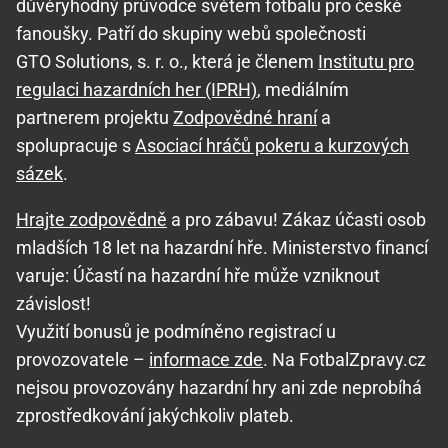
důvěryhodný průvodce světem fotbalu pro české
fanoušky. Patří do skupiny webů společnosti
GTO Solutions, s. r. o., která je členem
Institutu pro
regulaci hazardních her (IPRH)
, mediálním
partnerem projektu
Zodpovědné hraní
a
spolupracuje s
Asociací hráčů pokeru a kurzových
sázek
.
Hrajte zodpovědně
a pro zábavu! Zákaz účasti osob
mladších 18 let na hazardní hře. Ministerstvo financí
varuje: Účastí na hazardní hře může vzniknout
závislost!
Využití bonusů je podmíněno registrací u
provozovatele –
informace zde
. Na FotbalZpravy.cz
nejsou provozovány hazardní hry ani zde neprobíhá
zprostředkování jakýchkoliv plateb.