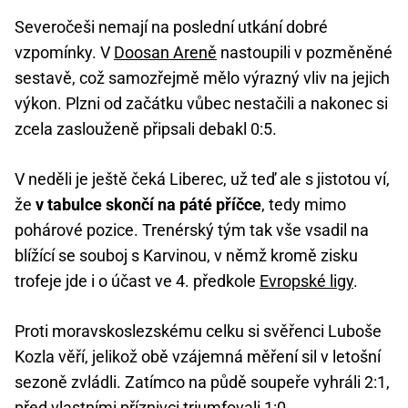
Severočeši nemají na poslední utkání dobré
vzpomínky. V
Doosan Areně
nastoupili v pozměněné
sestavě, což samozřejmě mělo výrazný vliv na jejich
výkon. Plzni od začátku vůbec nestačili a nakonec si
zcela zaslouženě připsali debakl 0:5.
V neděli je ještě čeká Liberec, už teď ale s jistotou ví,
že
v tabulce skončí na páté příčce
, tedy mimo
pohárové pozice. Trenérský tým tak vše vsadil na
blížící se souboj s Karvinou, v němž kromě zisku
trofeje jde i o účast ve 4. předkole
Evropské ligy
.
Proti moravskoslezskému celku si svěřenci Luboše
Kozla věří, jelikož obě vzájemná měření sil v letošní
sezoně zvládli. Zatímco na půdě soupeře vyhráli 2:1,
před vlastními příznivci triumfovali 1:0.