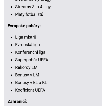
Streamy 3. a 4. ligy
Platy fotbalistů
Evropské poháry:
Liga mistrů
Evropská liga
Konferenční liga
Superpohár UEFA
Rekordy LM
Bonusy v LM
Bonusy v EL a KL
Koeficient UEFA
Zahraničí: