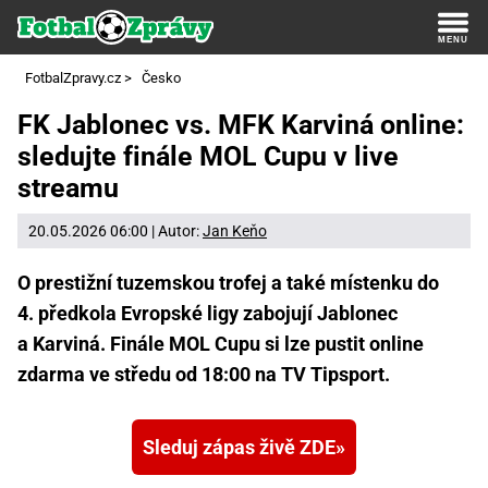
FotbalZpravy.cz
>
Česko
FK Jablonec vs. MFK Karviná online:
sledujte finále MOL Cupu v live
streamu
20.05.2026 06:00 | Autor:
Jan Keňo
O prestižní tuzemskou trofej a také místenku do
4. předkola Evropské ligy zabojují Jablonec
a Karviná. Finále MOL Cupu si lze pustit online
zdarma ve středu od 18:00 na TV Tipsport.
Sleduj zápas živě ZDE