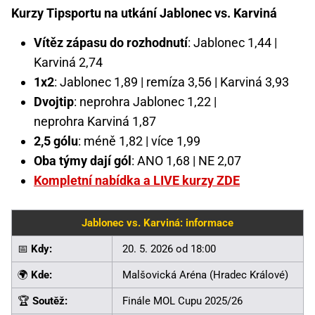
Kurzy Tipsportu na utkání Jablonec vs. Karviná
Vítěz zápasu do rozhodnutí
: Jablonec 1,44 |
Karviná 2,74
1x2
: Jablonec 1,89 | remíza 3,56 | Karviná 3,93
Dvojtip
: neprohra Jablonec 1,22 |
neprohra Karviná 1,87
2,5 gólu
: méně 1,82 | více 1,99
Oba týmy dají gól
: ANO 1,68 | NE 2,07
Kompletní nabídka a LIVE kurzy ZDE
Jablonec vs. Karviná: informace
📅
Kdy:
20. 5. 2026 od 18:00
🌍
Kde:
Malšovická Aréna (Hradec Králové)
🏆
Soutěž:
Finále MOL Cupu 2025/26