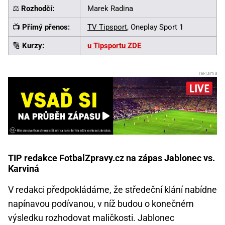
⚖️
Rozhodčí:
Marek Radina
📺
Přímý přenos:
TV Tipsport
, Oneplay Sport 1
🔢
Kurzy:
u Tipsportu ZDE
TIP redakce FotbalZpravy.cz na zápas Jablonec vs.
Karviná
V redakci předpokládáme, že středeční klání nabídne
napínavou podívanou, v níž budou o konečném
výsledku rozhodovat maličkosti. Jablonec