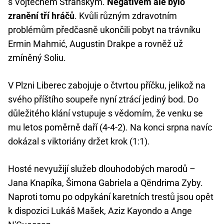
s Vojtěchem Stránským.
Negativem ale bylo
zranění tří hráčů
. Kvůli různým zdravotním
problémům předčasně ukončili pobyt na trávníku
Ermin Mahmić, Augustin Drakpe a rovněž už
zmíněný Soliu.
V Plzni Liberec zabojuje o čtvrtou příčku, jelikož na
svého příštího soupeře nyní ztrácí jediný bod. Do
důležitého klání vstupuje s vědomím, že venku se
mu letos poměrně daří (4-4-2). Na konci srpna navíc
dokázal s viktoriány držet krok (1:1).
Hosté nevyužijí služeb dlouhodobých marodů –
Jana Knapíka, Šimona Gabriela a Qëndrima Zyby.
Naproti tomu po odpykání karetních trestů jsou opět
k dispozici Lukáš Mašek, Aziz Kayondo a Ange