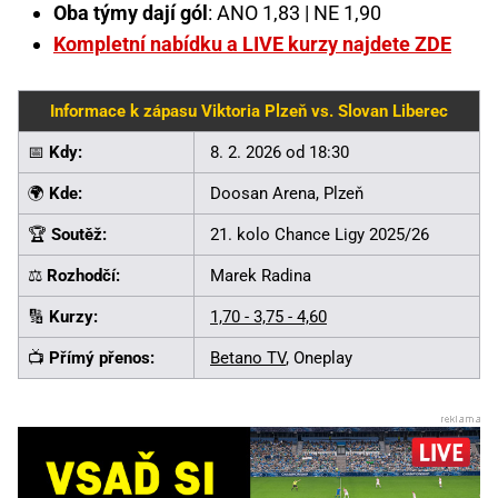
Oba týmy dají gól
: ANO 1,83 | NE 1,90
Kompletní nabídku a LIVE kurzy najdete ZDE
Informace k zápasu Viktoria Plzeň vs. Slovan Liberec
📅
Kdy:
8. 2. 2026 od 18:30
🌍
Kde:
Doosan Arena, Plzeň
🏆
Soutěž:
21. kolo Chance Ligy 2025/26
⚖️
Rozhodčí:
Marek Radina
🔢
Kurzy:
1,70 - 3,75 - 4,60
📺
Přímý přenos:
Betano TV
, Oneplay