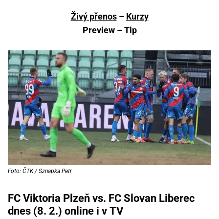
Živý přenos
–
Kurzy
Preview
–
Tip
Foto: ČTK / Sznapka Petr
FC Viktoria Plzeň vs. FC Slovan Liberec
dnes (8. 2.) online i v TV