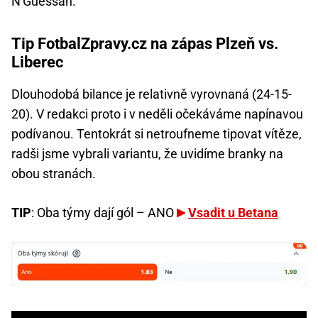
N'Guessan.
Tip FotbalZpravy.cz na zápas Plzeň vs.
Liberec
Dlouhodobá bilance je relativně vyrovnaná (24-15-
20). V redakci proto i v neděli očekáváme napínavou
podívanou. Tentokrát si netroufneme tipovat vítěze,
radši jsme vybrali variantu, že uvidíme branky na
obou stranách.
TIP
: Oba týmy dají gól – ANO
Vsadit u Betana