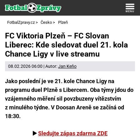
FotbalZpravy.cz
>
Česko
>
Plzeň
FC Viktoria Plzeň – FC Slovan
Liberec: Kde sledovat duel 21. kola
Chance Ligy v live streamu
08.02.2026 06:00 | Autor:
Jan Keňo
Jako poslední je ve 21. kole Chance Ligy na
programu duel Plzně s Libercem. Oba týmy jdou do
vzájemného měření sil povzbuzeny vítězstvím
z minulého týdne. V Doosan Areně se začíná od
18:30.
▶️
Sledujte zápas zdarma ZDE