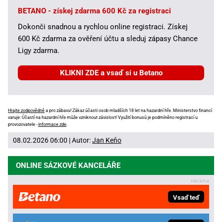
BETANO - získej zdarma 600 Kč za registraci
Dokonči snadnou a rychlou online registraci. Získej
600 Kč zdarma za ověření účtu a sleduj zápasy Chance
Ligy zdarma.
KLIKNI ZDE a vsaď si u Betano
Hrajte zodpovědně
a pro zábavu! Zákaz účasti osob mladších 18 let na hazardní hře. Ministerstvo financí
varuje: Účastí na hazardní hře může vzniknout závislost! Využití bonusů je podmíněno registrací u
provozovatele -
informace zde
.
08.02.2026 06:00 | Autor:
Jan Keňo
ONLINE SÁZKOVÉ KANCELÁŘE
Vsaď teď