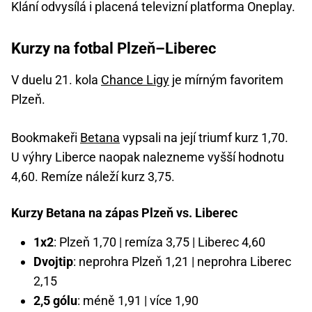
Klání odvysílá i placená televizní platforma Oneplay.
Kurzy na fotbal Plzeň–Liberec
V duelu 21. kola
Chance Ligy
je mírným favoritem
Plzeň.
Bookmakeři
Betana
vypsali na její triumf kurz 1,70.
U výhry Liberce naopak nalezneme vyšší hodnotu
4,60. Remíze náleží kurz 3,75.
Kurzy Betana na zápas Plzeň vs. Liberec
1x2
: Plzeň 1,70 | remíza 3,75 | Liberec 4,60
Dvojtip
: neprohra Plzeň 1,21 | neprohra Liberec
2,15
2,5 gólu
: méně 1,91 | více 1,90