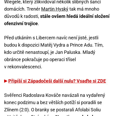
Wiegele, který zlikvidoval několik slibných šancí
domácích. Trenér
Martin Hyský
tak má mnoho
důvodů k radosti,
stále ovšem hledá ideální složení
ofenzivní trojice
.
Před utkáním s Libercem navíc není jisté, jestli
budou k dispozici Matěj Vydra a Prince Adu. Tím,
kdo určitě nenastoupí, je Jan Paluska. Mladý
obránce pokračuje po operaci třísel
v rekonvalescenci.
Připíší si Západočeši další nulu? Vsaďte si ZDE
Svěřenci Radoslava Kováče navázali na vydařený
konec podzimu a bez větších potíží si poradili se
Zlínem (2:0). O branky se postarali Afolabi Soliu