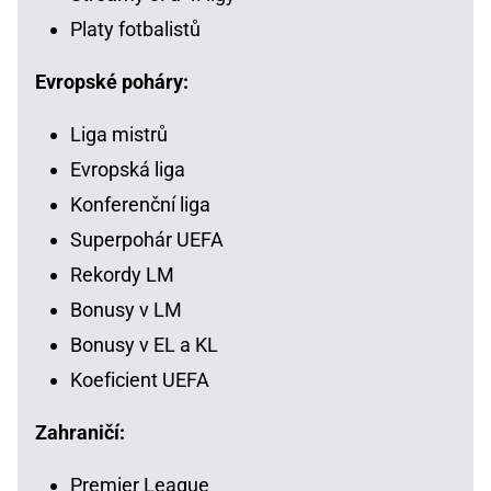
Platy fotbalistů
Evropské poháry:
Liga mistrů
Evropská liga
Konferenční liga
Superpohár UEFA
Rekordy LM
Bonusy v LM
Bonusy v EL a KL
Koeficient UEFA
Zahraničí:
Premier League