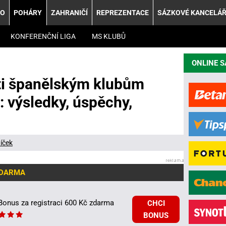
KO
POHÁRY
ZAHRANIČÍ
REPREZENTACE
SÁZKOVÉ KANCELÁ
KONFERENČNÍ LIGA
MS KLUBŮ
ONLINE 
oti španělským klubům
: výsledky, úspěchy,
íček
ZDARMA
Bonus za registraci 600 Kč zdarma
CHCI
BONUS