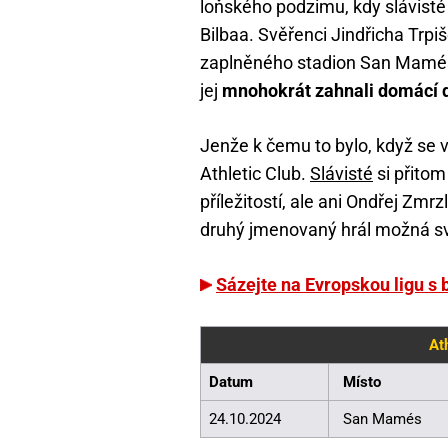
loňského podzimu, kdy slávisté
Bilbaa. Svěřenci Jindřicha Trp
zaplněného stadion San Mamés 
jej
mnohokrát zahnali domácí 
Jenže k čemu to bylo, když se 
Athletic Club.
Slávisté
si přitom
příležitostí, ale ani Ondřej Zmr
druhý jmenovaný hrál možná svů
Sázejte na Evropskou ligu 
Ath
Datum
Místo
24.10.2024
San Mamés