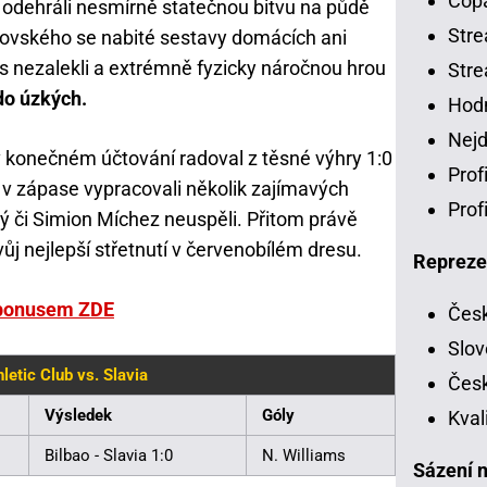
Copa
 odehráli nesmírně statečnou bitvu na půdě
Stre
išovského se nabité sestavy domácích ani
nezalekli a extrémně fyzicky náročnou hrou
Stre
do úzkých.
Hodn
Nejd
v konečném účtování radoval z těsné výhry 1:0
Prof
 v zápase vypracovali několik zajímavých
Prof
zlý či Simion Míchez neuspěli. Přitom právě
j nejlepší střetnutí v červenobílém dresu.
Repreze
s bonusem ZDE
Česk
Slov
letic Club vs. Slavia
Česk
Výsledek
Góly
Kval
Bilbao - Slavia 1:0
N. Williams
Sázení n