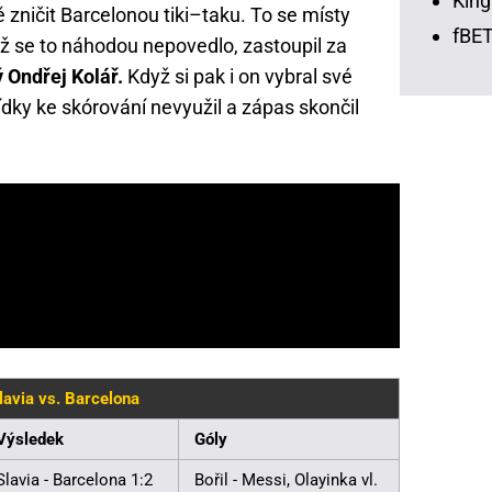
King
ně zničit Barcelonou tiki–taku. To se místy
fBET
dyž se to náhodou nepovedlo, zastoupil za
 Ondřej Kolář.
Když si pak i on vybral své
ídky ke skórování nevyužil a zápas skončil
lavia vs. Barcelona
Výsledek
Góly
Slavia - Barcelona 1:2
Bořil - Messi, Olayinka vl.