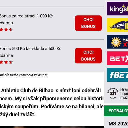
Bonus za registraci 1 000 Kč
CHCI
zdarma
BONUS
Bonus 500 Kč ke vkladu a 500 Kč
CHCI
zdarma
BONUS
dní hře může vzniknout závislost.
Hraj
 Athletic Club de Bilbao, s nímž loni odehráli
fina
může
ncem. My si však připomeneme celou historii
lským soupeřům. Podíváme se na bilanci, ale
FOTBALO
dý duel zvlášť.
MS 2026