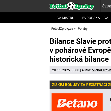
ČES
LIGA MISTRŮ
EVROPSKÁ LIGA
FotbalZpravy.cz
>
Poháry
Bilance Slavie pr
v pohárové Evropě
historická bilance
20.11.2025 08:00 | Autor:
Michal Trávn
ZÍSKEJ BONUSY ZA REGISTRACI 