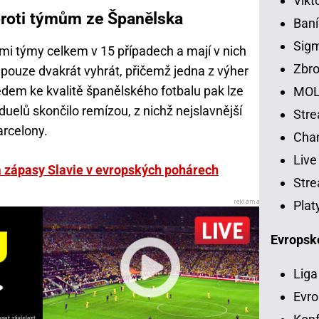
Vikt
proti týmům ze Španělska
Baní
Sig
ými týmy celkem v 15 případech a mají v nich
Zbro
 pouze dvakrát vyhrát, přičemž jedna z výher
edem ke kvalitě španělského fotbalu pak lze
MOL
 duelů skončilo remízou, z nichž nejslavnější
Str
arcelony.
Chan
Live
na zápasy Slavie v evropských pohárech
Stre
Plat
Evropsk
Liga
Evro