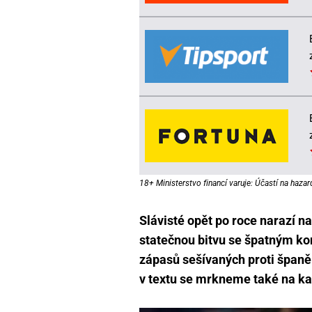
18+ Ministerstvo financí varuje: Účastí na hazar
Slávisté opět po roce narazí na
statečnou bitvu se špatným ko
zápasů sešívaných proti španě
v textu se mrkneme také na kaž