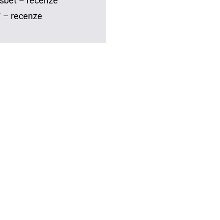
sbet – recenze
 – recenze