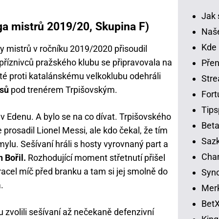
Jak 
iga mistrů 2019/20, Skupina F)
Naše
Kde 
y mistrů v ročníku 2019/2020 přisoudil
říznivců pražského klubu se připravovala na
Přen
sté proti katalánskému velkoklubu odehráli
Str
asů
pod trenérem Trpišovským.
Fort
Tips
v Edenu. A bylo se na co dívat. Trpišovského
Beta
 prosadil Lionel Messi, ale kdo čekal, že tím
Sazk
mylu. Sešívaní hráli s hosty vyrovnaný part a
Cha
 Bořil.
Rozhodující moment střetnutí přišel
racel míč před branku a tam si jej smolně do
Syno
.
Merk
BetX
zvolili sešívaní až nečekaně defenzivní