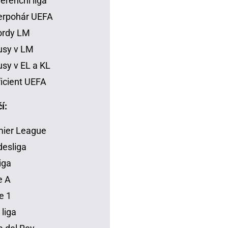
erenční liga
erpohár UEFA
ordy LM
usy v LM
sy v EL a KL
icient UEFA
í:
mier League
esliga
iga
e A
e 1
 liga