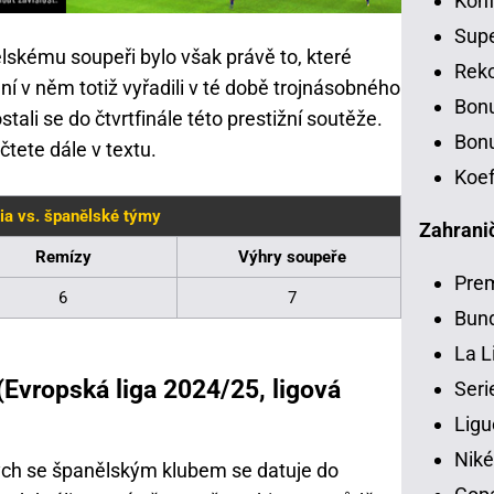
Konf
Sup
lskému soupeři bylo však právě to, které
Rek
ní v něm totiž vyřadili v té době trojnásobného
Bon
stali se do čtvrtfinále této prestižní soutěže.
Bonu
čtete dále v textu.
Koef
ia vs. španělské týmy
Zahranič
Remízy
Výhry soupeře
Pre
6
7
Bund
La L
 (Evropská liga 2024/25, ligová
Seri
Ligu
Niké
ých se španělským klubem se datuje do