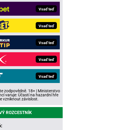
Vsaď teď
Vsaď teď
Vsaď teď
Vsaď teď
Vsaď teď
te zodpovědně. 18+ | Ministerstvo
ncí varuje: Účastí na hazardní hře
 vzniknout závislost.
VÝ ROZCESTNÍK
: