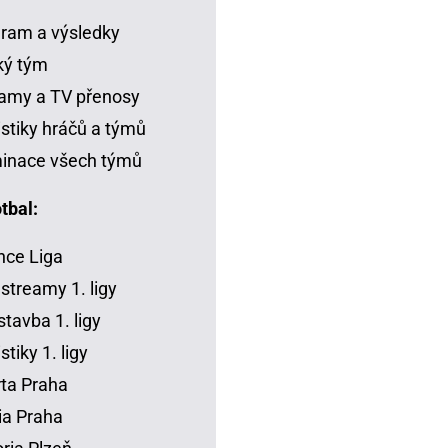
ram a výsledky
ký tým
amy a TV přenosy
istiky hráčů a týmů
inace všech týmů
tbal:
ce Liga
 streamy 1. ligy
tavba 1. ligy
stiky 1. ligy
ta Praha
ia Praha