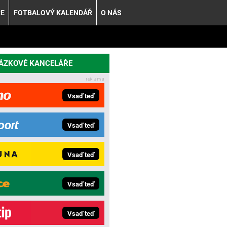
ŘE
FOTBALOVÝ KALENDÁŘ
O NÁS
SÁZKOVÉ KANCELÁŘE
Vsaď teď
Vsaď teď
Vsaď teď
Vsaď teď
Vsaď teď