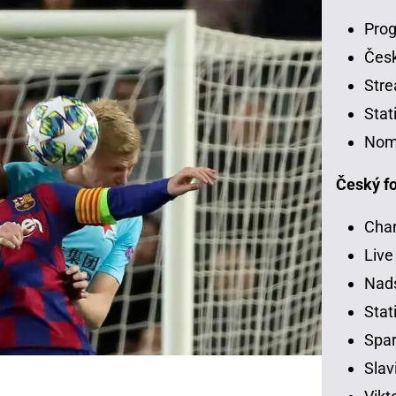
Prog
Čes
Stre
Stat
Nom
Český fo
Chan
Live
Nads
Stati
Spar
Slav