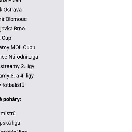
oria Plzeň
k Ostrava
ma Olomouc
jovka Brno
 Cup
eamy MOL Cupu
ce Národní Liga
 streamy 2. ligy
amy 3. a 4. ligy
y fotbalistů
é poháry:
 mistrů
pská liga