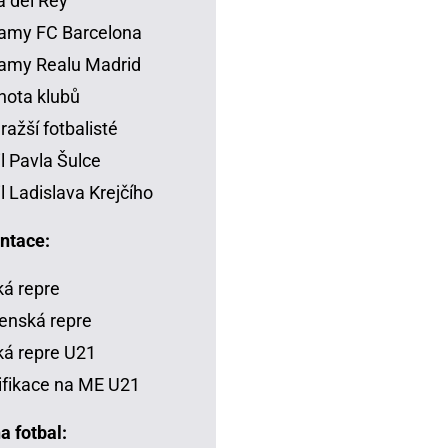
 del Rey
amy FC Barcelona
amy Realu Madrid
ota klubů
ražší fotbalisté
il Pavla Šulce
il Ladislava Krejčího
ntace:
á repre
enská repre
á repre U21
ifikace na ME U21
a fotbal: