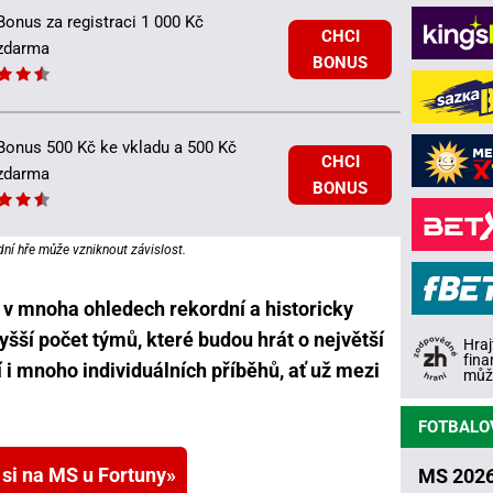
Bonus za registraci 1 000 Kč
CHCI
zdarma
BONUS
Bonus 500 Kč ke vkladu a 500 Kč
CHCI
zdarma
BONUS
dní hře může vzniknout závislost.
 v mnoha ohledech rekordní a historicky
yšší počet týmů, které budou hrát o největší
Hraj
fina
í i mnoho individuálních příběhů, ať už mezi
může
FOTBALO
si na MS u Fortuny
MS 2026