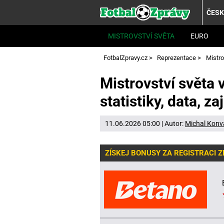
ČES
MISTROVSTVÍ SVĚTA
EURO
FotbalZpravy.cz
>
Reprezentace
>
Mistro
Mistrovství světa 
statistiky, data, z
11.06.2026 05:00 | Autor:
Michal Konv
ZÍSKEJ BONUSY ZA REGISTRACI 