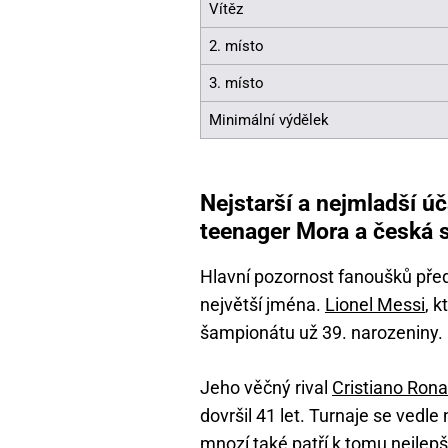
Vítěz
2. místo
3. místo
Minimální výdělek
Nejstarší a nejmladší úč
teenager Mora a česká 
Hlavní pozornost fanoušků pře
největší jména.
Lionel Messi
, k
šampionátu už 39. narozeniny.
Jeho věčný rival
Cristiano Rona
dovršil 41 let. Turnaje se vedle 
mnozí také patří k tomu nejlepš