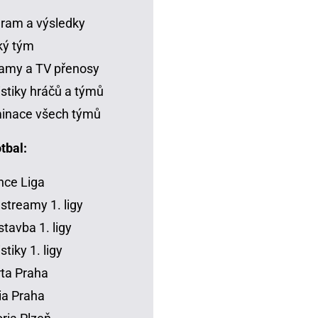
ram a výsledky
ký tým
amy a TV přenosy
istiky hráčů a týmů
inace všech týmů
tbal:
ce Liga
 streamy 1. ligy
tavba 1. ligy
stiky 1. ligy
ta Praha
ia Praha