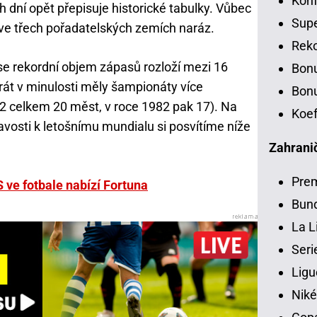
Konf
 dní opět přepisuje historické tabulky. Vůbec
Sup
ve třech pořadatelských zemích naráz.
Rek
e rekordní objem zápasů rozloží mezi 16
Bon
át v minulosti měly šampionáty více
Bonu
02 celkem 20 měst, v roce 1982 pak 17). Na
Koef
mavosti k letošnímu mundialu si posvítíme níže
Zahranič
Pre
 ve fotbale nabízí Fortuna
Bund
La L
Seri
Ligu
Niké