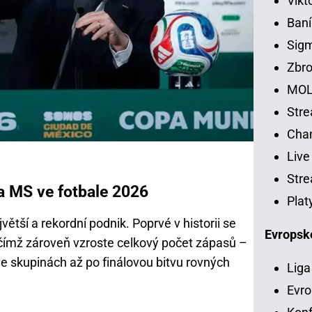
Vikt
Baní
Sig
Zbro
MOL
Str
Chan
Live
Stre
a MS ve fotbale 2026
Plat
tší a rekordní podnik. Poprvé v historii se
Evropsk
čímž zároveň vzroste celkový počet zápasů –
ve skupinách až po finálovou bitvu rovných
Liga
Evro