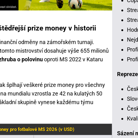
Copa
Stre
Stre
tědřejší prize money v historii
Hodn
Nejd
inanční odměny na zámořském turnaji.
Prof
tomto mistrovství dosahuje výše 655 milionů
Prof
zhruba o polovinu
oproti MS 2022 v Kataru
Repreze
ak šplhají veškeré prize money pro všechny
Česk
 na mundialu vzrostla ze 42 na kulatých 50
Slov
 základní skupině vynese každému týmu
Česk
Kval
oney pro fotbalové MS 2026 (v USD)
Sázení n