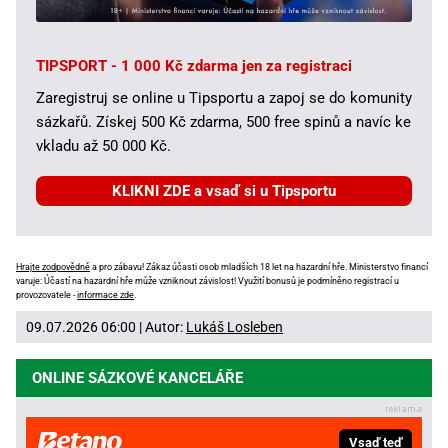
TIPSPORT - 1 000 Kč zdarma jen za registraci
Zaregistruj se online u Tipsportu a zapoj se do komunity
sázkařů. Získej 500 Kč zdarma, 500 free spinů a navíc ke
vkladu až 50 000 Kč.
KLIKNI ZDE a vsaď si u Tipsportu
Hrajte zodpovědně
a pro zábavu! Zákaz účasti osob mladších 18 let na hazardní hře. Ministerstvo financí
varuje: Účastí na hazardní hře může vzniknout závislost! Využití bonusů je podmíněno registrací u
provozovatele -
informace zde
.
09.07.2026 06:00 | Autor:
Lukáš Losleben
ONLINE SÁZKOVÉ KANCELÁŘE
Vsaď teď