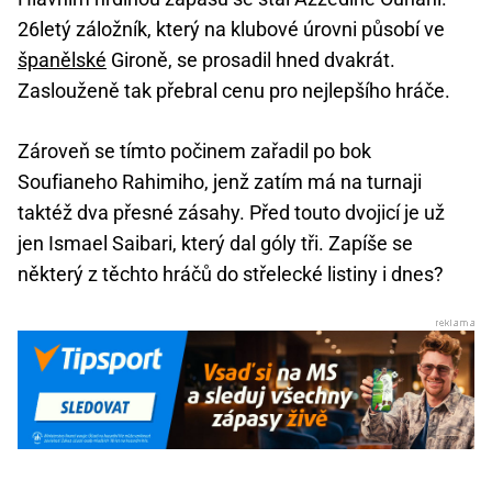
26letý záložník, který na klubové úrovni působí ve
španělské
Gironě, se prosadil hned dvakrát.
Zaslouženě tak přebral cenu pro nejlepšího hráče.
Zároveň se tímto počinem zařadil po bok
Soufianeho Rahimiho, jenž zatím má na turnaji
taktéž dva přesné zásahy. Před touto dvojicí je už
jen Ismael Saibari, který dal góly tři. Zapíše se
některý z těchto hráčů do střelecké listiny i dnes?