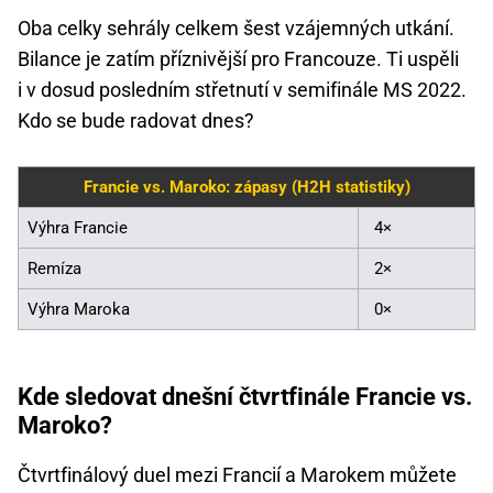
Oba celky sehrály celkem šest vzájemných utkání.
Bilance je zatím příznivější pro Francouze. Ti uspěli
i v dosud posledním střetnutí v semifinále MS 2022.
Kdo se bude radovat dnes?
Francie vs. Maroko: zápasy (H2H statistiky)
Výhra Francie
4×
Remíza
2×
Výhra Maroka
0×
Kde sledovat dnešní čtvrtfinále Francie vs.
Maroko?
Čtvrtfinálový duel mezi Francií a Marokem můžete