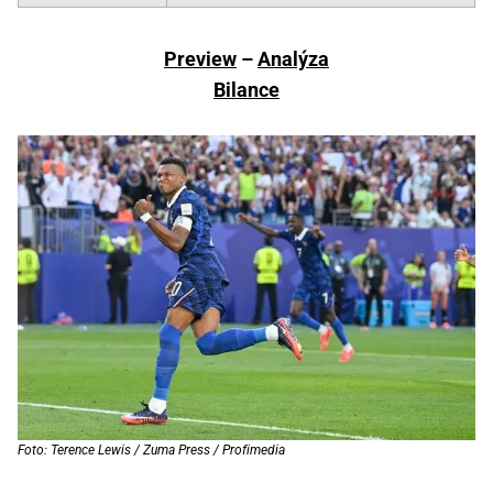
Preview
–
Analýza
Bilance
Foto: Terence Lewis / Zuma Press / Profimedia