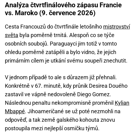
Analýza čtvrtfinálového zápasu Francie
vs. Maroko (9. července 2026)
Cesta Francouzů do čtvrtfinále letošního
mistrovství
světa
byla poměrně trnitá. Alespoň co se týče
osobních soubojů. Paraguayci jim totiž v tomto
ohledu poměrně zatápěli a bylo vidno, že jejich
primárním cílem je utkání svému soupeři znechutit.
V jednom případě to ale s důrazem již přehnali.
Konkrétně v 67. minutě, kdy průnik Desirea Douého
zastavil ve vápně nedovoleně Diego Gomez.
Následnou penaltu nekompromisně proměnil
Kylian
Mbappé
. Jihoameričané se už poté nezmohli na
odpověď, a tak země galského kohouta znovu
postoupila mezi nejlepší osmičku týmů.