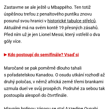
Zastavme se ale ještě u Mbappého. Ten totiž
úspěšnou trefou z penaltového puntíku znovu
posunul svou hranici v
historické tabulce střelců
.
Aktuálně má na svém kontě 19 přesných zásahů.
Před ním už je jen Lionel Messi, který vstřelil o dva
góly více.
Kdo postoupí do semifinále? Vsaď si
Maročané se pak poměrně dlouho tahali
s pořadatelskou Kanadou. O osudu utkání rozhodl až
druhý poločas, v němž africká země třemi brankami
uzmula duel ve svůj prospěch. Podruhé za sebou tak
postoupila alespoň do čtvrtfinále.
Hlavním hrdinou zápasu se stal Azzedine Ounahi.