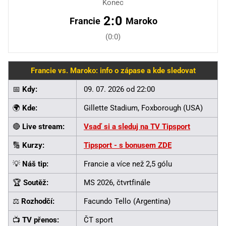
Konec
2:0
Francie
Maroko
(0:0)
Francie vs. Maroko: info o zápase a kde sledovat
📅
Kdy:
09. 07. 2026 od 22:00
🌍
Kde:
Gillette Stadium, Foxborough (USA)
🔴
Live stream:
Vsaď si a sleduj na TV Tipsport
🔢
Kurzy:
Tipsport - s bonusem ZDE
💡
Náš tip:
Francie a více než 2,5 gólu
🏆
Soutěž:
MS 2026, čtvrtfinále
⚖️
Rozhodčí:
Facundo Tello (Argentina)
📺
TV přenos:
ČT sport