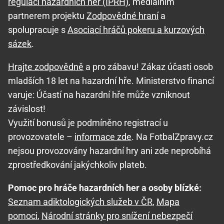
regulaci hazardních her (IPRH)
, mediálním
partnerem projektu
Zodpovědné hraní
a
spolupracuje s
Asociací hráčů pokeru a kurzových
sázek
.
Hrajte zodpovědně
a pro zábavu! Zákaz účasti osob
mladších 18 let na hazardní hře. Ministerstvo financí
varuje: Účastí na hazardní hře může vzniknout
závislost!
Využití bonusů je podmíněno registrací u
provozovatele –
informace zde
. Na FotbalZpravy.cz
nejsou provozovány hazardní hry ani zde neprobíhá
zprostředkování jakýchkoliv plateb.
Pomoc pro hráče hazardních her a osoby blízké:
Seznam adiktologických služeb v ČR
,
Mapa
pomoci
,
Národní stránky pro snížení nebezpečí