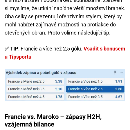
s tímto názorem bookmakerů souhlasíme. Zároveň
si myslíme, že utkání nabídne větší množství branek.
Oba celky se prezentují ofenzivním stylem, který by
mohl nabízet zajímavé možnosti na protiakce do
otevřených obran. Proto volíme následující tip.
✅ TIP
: Francie a více než 2,5 gólu.
Vsadit s bonusem
u Tipsportu
Francie vs. Maroko – zápasy H2H,
vzájemná bilance