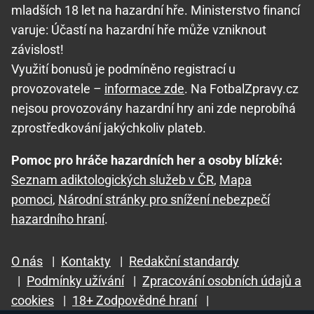
mladších 18 let na hazardní hře. Ministerstvo financí
varuje: Účastí na hazardní hře může vzniknout
závislost!
Využití bonusů je podmíněno registrací u
provozovatele –
informace zde
. Na FotbalZpravy.cz
nejsou provozovány hazardní hry ani zde neprobíhá
zprostředkování jakýchkoliv plateb.
Pomoc pro hráče hazardních her a osoby blízké:
Seznam adiktologických služeb v ČR
,
Mapa
pomoci
,
Národní stránky pro snížení nebezpečí
hazardního hraní
.
O nás
|
Kontakty
|
Redakční standardy
|
Podmínky užívání
|
Zpracování osobních údajů a
cookies
|
18+ Zodpovědné hraní
|