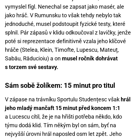
vymyslel fígl. Nenechal se zapsat jako masér, ale
jako hráč. V Rumunsku to však tehdy nebylo tak
jednoduché, musel podstoupit fyzické testy, které
splnil. Pár zápasů v klidu odkoučoval z lavičky, jenže
poté si reprezentace definitivně vzala jeho klíčové
hráče (Stelea, Klein, Timofte, Lupescu, Mateuț,
Sabău, Răducioiu) a on
musel ročník dohrávat
s torzem své sestavy.
Sám sobě žolíkem: 15 minut pro titul
V zápase na trávníku Sportulu Studențesc však
hrál
jeho mladý mančaft 15 minut před koncem 1:1
a Lucescu cítil, že je na hřišti potřeba někdo, kdo
týmu dodá klid. Tím někým byl on sám, byť na
nejvyšší úrovni hrál naposled osm let zpět. Jeho