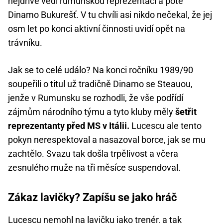
nejdříve vedl rumunskou reprezentaci a poté
Dinamo Bukurešť. V tu chvíli asi nikdo nečekal, že jej
osm let po konci aktivní činnosti uvidí opět na
trávníku.
Jak se to celé událo? Na konci ročníku 1989/90
soupeřili o titul už tradičně Dinamo se Steauou,
jenže v Rumunsku se rozhodli, že vše podřídí
zájmům národního týmu a tyto kluby měly
šetřit
reprezentanty před MS v Itálii.
Lucescu ale tento
pokyn nerespektoval a nasazoval borce, jak se mu
zachtělo. Svazu tak došla trpělivost a včera
zesnulého muže na tři měsíce suspendoval.
Zákaz lavičky? Zapíšu se jako hráč
Lucescu nemohl na lavičku jako trenér, a tak