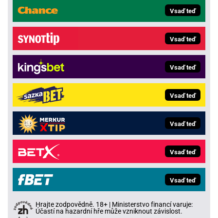
Vsaď teď
Vsaď teď
Vsaď teď
Vsaď teď
Vsaď teď
Vsaď teď
Vsaď teď
Hrajte zodpovědně. 18+ | Ministerstvo financí varuje:
Účastí na hazardní hře může vzniknout závislost.