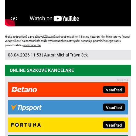
Hrajte zodpovědně
a pro zábavu! Zákaz účasti osob mladších 18 let na hazardní hře. Ministerstvo financí
varuje: Účastí na hazardní hře může vzniknout závislost! Využití bonusů je podmíněno registrací u
provozovatele -
informace zde
.
08.04.2026 11:53 | Autor:
Michal Trávníček
ONLINE SÁZKOVÉ KANCELÁŘE
Vsaď teď
Vsaď teď
Vsaď teď