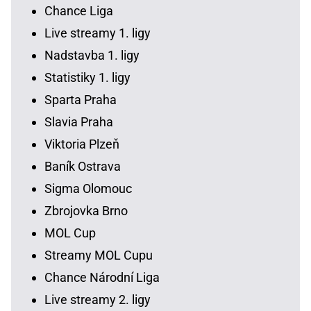
Chance Liga
Live streamy 1. ligy
Nadstavba 1. ligy
Statistiky 1. ligy
Sparta Praha
Slavia Praha
Viktoria Plzeň
Baník Ostrava
Sigma Olomouc
Zbrojovka Brno
MOL Cup
Streamy MOL Cupu
Chance Národní Liga
Live streamy 2. ligy