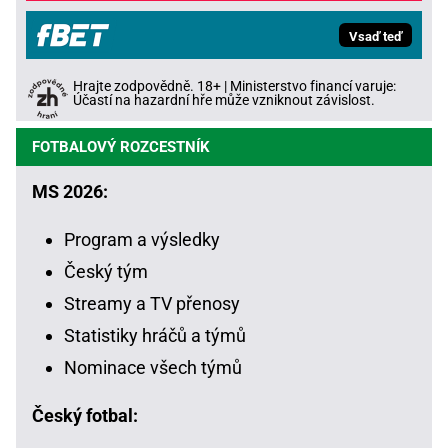
Vsaď teď
Hrajte zodpovědně. 18+ | Ministerstvo financí varuje:
Účastí na hazardní hře může vzniknout závislost.
FOTBALOVÝ ROZCESTNÍK
MS 2026:
Program a výsledky
Český tým
Streamy a TV přenosy
Statistiky hráčů a týmů
Nominace všech týmů
Český fotbal: