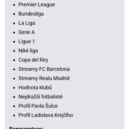
Premier League
Bundesliga
La Liga
Serie A
Ligue 1
Niké liga
Copa del Rey
Streamy FC Barcelona
Streamy Realu Madrid
Hodnota klubů
Nejdražší fotbalisté
Profil Pavla Šulce
Profil Ladislava Krejčího
Reprezentace: